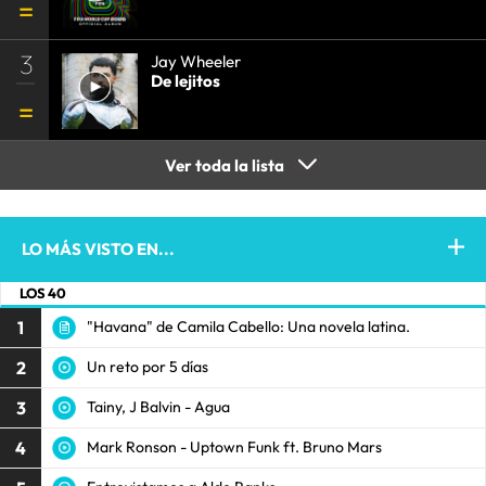
3
Jay Wheeler
De lejitos
Ver toda la lista
LO MÁS VISTO EN...
LOS 40
1
"Havana" de Camila Cabello: Una novela latina.
2
Un reto por 5 días
3
Tainy, J Balvin - Agua
4
Mark Ronson - Uptown Funk ft. Bruno Mars