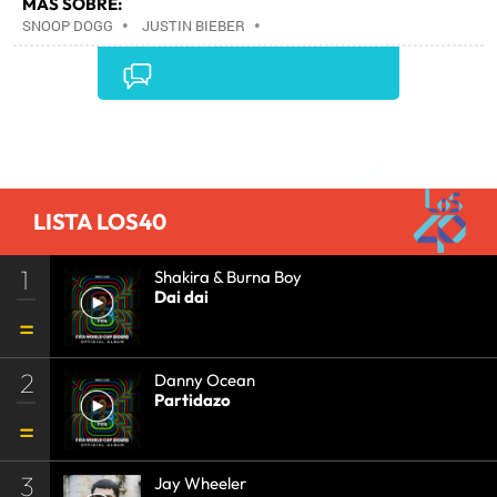
MÁS SOBRE:
SNOOP DOGG
•
JUSTIN BIEBER
•
Comentarios
LISTA LOS40
1
Shakira & Burna Boy
Dai dai
2
Danny Ocean
Partidazo
3
Jay Wheeler