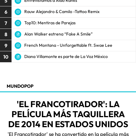
5
Entrevistamos a Aldo Ranks
6
Rauw Alejandro & Camilo -Tattoo Remix
7
Top10: Mentiras de Parejas
8
Alan Walker estrena “Fake A Smile”
9
French Montana - Unforgettable ft. Swae Lee
10
Diana Villamonte es parte de La Voz México
MUNDOPOP
'EL FRANCOTIRADOR': LA
PELÍCULA MÁS TAQUILLERA
DE 2014 EN ESTADOS UNIDOS
'El Francotirador' se ha convertido en la película más