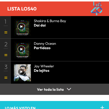
LISTA LOS40
1
Shakira & Burna Boy
Dai dai
2
Danny Ocean
Partidazo
3
Jay Wheeler
De lejitos
Ver toda la lista
LO MÁS VISTO EN...