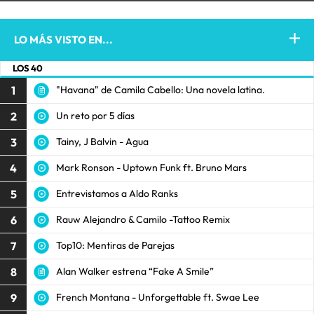
LO MÁS VISTO EN...
LOS 40
1
"Havana" de Camila Cabello: Una novela latina.
2
Un reto por 5 días
3
Tainy, J Balvin - Agua
4
Mark Ronson - Uptown Funk ft. Bruno Mars
5
Entrevistamos a Aldo Ranks
6
Rauw Alejandro & Camilo -Tattoo Remix
7
Top10: Mentiras de Parejas
8
Alan Walker estrena “Fake A Smile”
9
French Montana - Unforgettable ft. Swae Lee