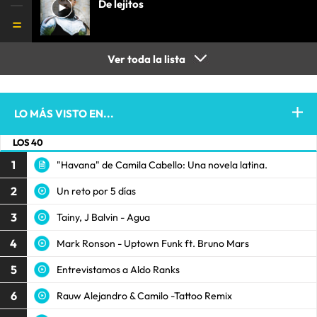
De lejitos
Ver toda la lista
LO MÁS VISTO EN...
LOS 40
1
"Havana" de Camila Cabello: Una novela latina.
2
Un reto por 5 días
3
Tainy, J Balvin - Agua
4
Mark Ronson - Uptown Funk ft. Bruno Mars
5
Entrevistamos a Aldo Ranks
6
Rauw Alejandro & Camilo -Tattoo Remix