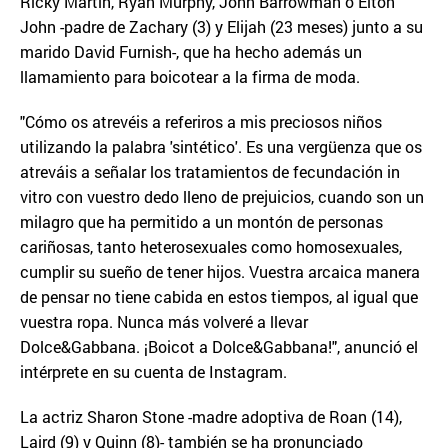
Ricky Martin, Ryan Murphy, John Barrowman o Elton
John -padre de Zachary (3) y Elijah (23 meses) junto a su
marido David Furnish-, que ha hecho además un
llamamiento para boicotear a la firma de moda.
"Cómo os atrevéis a referiros a mis preciosos niños
utilizando la palabra 'sintético'. Es una vergüenza que os
atreváis a señalar los tratamientos de fecundación in
vitro con vuestro dedo lleno de prejuicios, cuando son un
milagro que ha permitido a un montón de personas
cariñosas, tanto heterosexuales como homosexuales,
cumplir su sueño de tener hijos. Vuestra arcaica manera
de pensar no tiene cabida en estos tiempos, al igual que
vuestra ropa. Nunca más volveré a llevar
Dolce&Gabbana. ¡Boicot a Dolce&Gabbana!", anunció el
intérprete en su cuenta de Instagram.
La actriz Sharon Stone -madre adoptiva de Roan (14),
Laird (9) y Quinn (8)- también se ha pronunciado