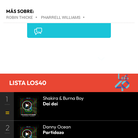
MÁS SOBRE:
ROBIN THICKE
•
PHARRELL WILLIAMS
•
Comentarios
LISTA LOS40
1
Shakira & Burna Boy
Dai dai
2
Danny Ocean
Partidazo