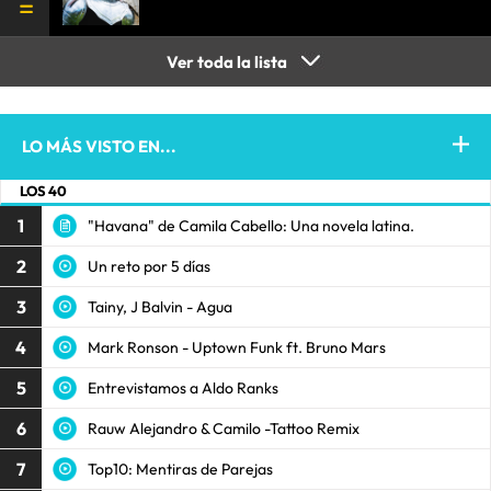
Ver toda la lista
LO MÁS VISTO EN...
LOS 40
1
"Havana" de Camila Cabello: Una novela latina.
2
Un reto por 5 días
3
Tainy, J Balvin - Agua
4
Mark Ronson - Uptown Funk ft. Bruno Mars
5
Entrevistamos a Aldo Ranks
6
Rauw Alejandro & Camilo -Tattoo Remix
7
Top10: Mentiras de Parejas