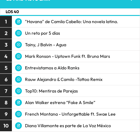
LOS 40
1
"Havana" de Camila Cabello: Una novela latina.
2
Un reto por 5 días
3
Tainy, J Balvin - Agua
4
Mark Ronson - Uptown Funk ft. Bruno Mars
5
Entrevistamos a Aldo Ranks
6
Rauw Alejandro & Camilo -Tattoo Remix
7
Top10: Mentiras de Parejas
8
Alan Walker estrena “Fake A Smile”
9
French Montana - Unforgettable ft. Swae Lee
10
Diana Villamonte es parte de La Voz México