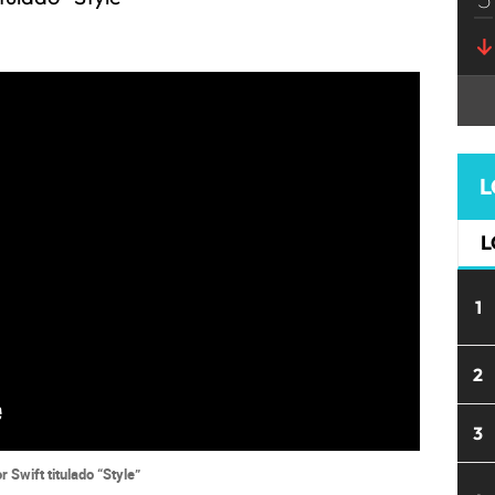
L
L
1
2
3
 Swift titulado “Style”