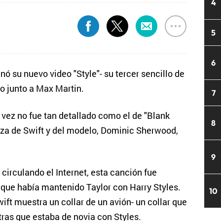
4
5
6
enó su nuevo video "Style"- su tercer sencillo de
o junto a Max Martin.
7
 vez no fue tan detallado como el de "Blank
8
leza de Swift y del modelo, Dominic Sherwood,
9
irculando el Internet, esta canción fue
n que había mantenido Taylor con Harry Styles.
10
ift muestra un collar de un avión- un collar que
tras que estaba de novia con Styles.