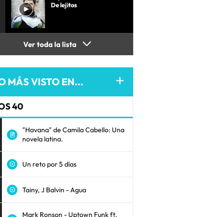
De lejitos
Ver toda la lista
O MÁS VISTO EN...
OS 40
"Havana" de Camila Cabello: Una
novela latina.
Un reto por 5 días
Tainy, J Balvin - Agua
Mark Ronson - Uptown Funk ft.