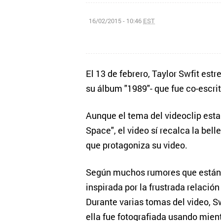
16/02/2015 - 10:46
EST
El 13 de febrero, Taylor Swfit estr
su álbum "1989"- que fue co-escrit
Aunque el tema del videoclip esta
Space", el video sí recalca la bel
que protagoniza su video.
Según muchos rumores que están c
inspirada por la frustrada relació
Durante varias tomas del video, Sw
ella fue fotografiada usando mien