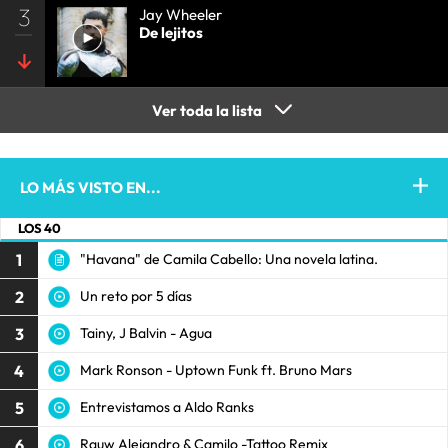
3
Jay Wheeler
De lejitos
Ver toda la lista
LO MÁS VISTO EN...
LOS 40
1
"Havana" de Camila Cabello: Una novela latina.
2
Un reto por 5 días
3
Tainy, J Balvin - Agua
4
Mark Ronson - Uptown Funk ft. Bruno Mars
5
Entrevistamos a Aldo Ranks
6
Rauw Alejandro & Camilo -Tattoo Remix