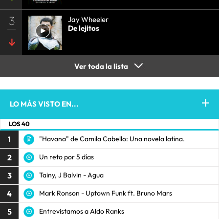
3
Jay Wheeler
De lejitos
Ver toda la lista
LO MÁS VISTO EN...
LOS 40
1
"Havana" de Camila Cabello: Una novela latina.
2
Un reto por 5 días
3
Tainy, J Balvin - Agua
4
Mark Ronson - Uptown Funk ft. Bruno Mars
5
Entrevistamos a Aldo Ranks