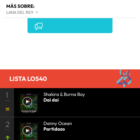
MÁS SOBRE:
LANA DEL REY
•
Comentarios
LISTA LOS40
1
Shakira & Burna Boy
Dai dai
2
Danny Ocean
Partidazo