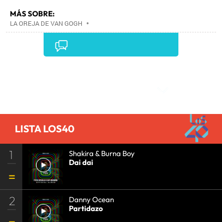
MÁS SOBRE:
LA OREJA DE VAN GOGH
•
Comentarios
LISTA LOS40
1
Shakira & Burna Boy
Dai dai
2
Danny Ocean
Partidazo