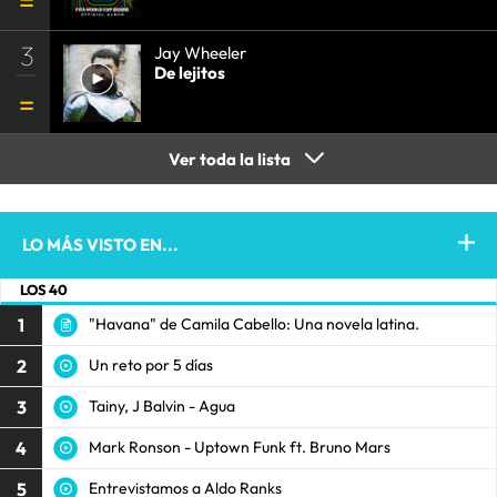
3
Jay Wheeler
De lejitos
Ver toda la lista
LO MÁS VISTO EN...
LOS 40
1
"Havana" de Camila Cabello: Una novela latina.
2
Un reto por 5 días
3
Tainy, J Balvin - Agua
4
Mark Ronson - Uptown Funk ft. Bruno Mars
5
Entrevistamos a Aldo Ranks