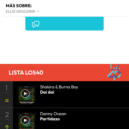
MÁS SOBRE:
ELLIE GOULDING
•
Comentarios
LISTA LOS40
1
Shakira & Burna Boy
Dai dai
2
Danny Ocean
Partidazo