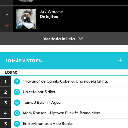
3
Jay Wheeler
De lejitos
Ver toda la lista
LO MÁS VISTO EN...
LOS 40
1
"Havana" de Camila Cabello: Una novela latina.
2
Un reto por 5 días
3
Tainy, J Balvin - Agua
4
Mark Ronson - Uptown Funk ft. Bruno Mars
5
Entrevistamos a Aldo Ranks