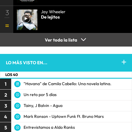
3
Jay Wheeler
De lejitos
Ver toda la lista
LO MÁS VISTO EN...
LOS 40
1
"Havana" de Camila Cabello: Una novela latina.
2
Un reto por 5 días
3
Tainy, J Balvin - Agua
4
Mark Ronson - Uptown Funk ft. Bruno Mars
5
Entrevistamos a Aldo Ranks