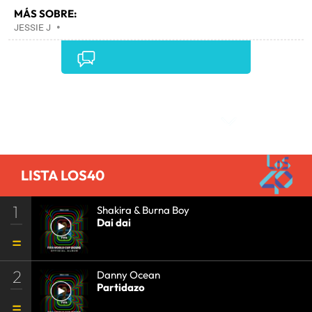
MÁS SOBRE:
JESSIE J
•
Comentarios
LISTA LOS40
1
Shakira & Burna Boy
Dai dai
2
Danny Ocean
Partidazo