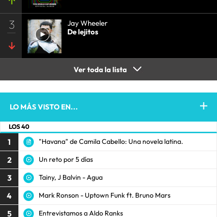
3
Jay Wheeler
De lejitos
Ver toda la lista
LO MÁS VISTO EN...
LOS 40
1
"Havana" de Camila Cabello: Una novela latina.
2
Un reto por 5 días
3
Tainy, J Balvin - Agua
4
Mark Ronson - Uptown Funk ft. Bruno Mars
5
Entrevistamos a Aldo Ranks