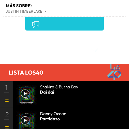
MÁS SOBRE:
JUSTIN TIMBERLAKE
•
Comentarios
LISTA LOS40
1
Shakira & Burna Boy
Dai dai
2
Danny Ocean
Partidazo