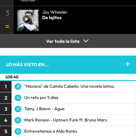
3
Jay Wheeler
De lejitos
Ver toda la lista
LO MÁS VISTO EN...
LOS 40
1
"Havana" de Camila Cabello: Una novela latina.
2
Un reto por 5 días
3
Tainy, J Balvin - Agua
4
Mark Ronson - Uptown Funk ft. Bruno Mars
5
Entrevistamos a Aldo Ranks