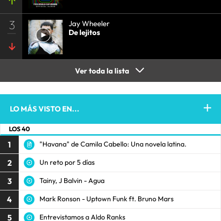
3
Jay Wheeler
De lejitos
Ver toda la lista
LO MÁS VISTO EN...
LOS 40
1
"Havana" de Camila Cabello: Una novela latina.
2
Un reto por 5 días
3
Tainy, J Balvin - Agua
4
Mark Ronson - Uptown Funk ft. Bruno Mars
5
Entrevistamos a Aldo Ranks