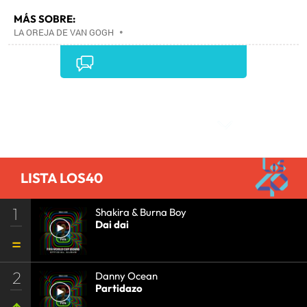
MÁS SOBRE:
LA OREJA DE VAN GOGH
•
Comentarios
LISTA LOS40
1
Shakira & Burna Boy
Dai dai
2
Danny Ocean
Partidazo