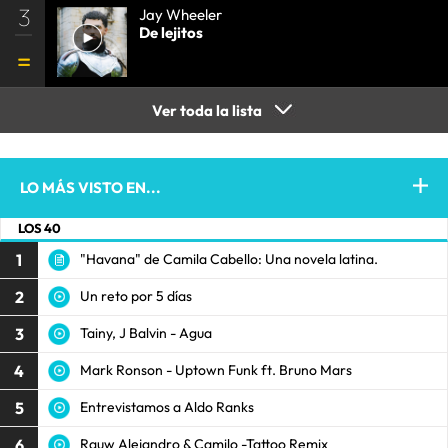
3
Jay Wheeler
De lejitos
Ver toda la lista
LO MÁS VISTO EN...
LOS 40
1
"Havana" de Camila Cabello: Una novela latina.
2
Un reto por 5 días
3
Tainy, J Balvin - Agua
4
Mark Ronson - Uptown Funk ft. Bruno Mars
5
Entrevistamos a Aldo Ranks
6
Rauw Alejandro & Camilo -Tattoo Remix