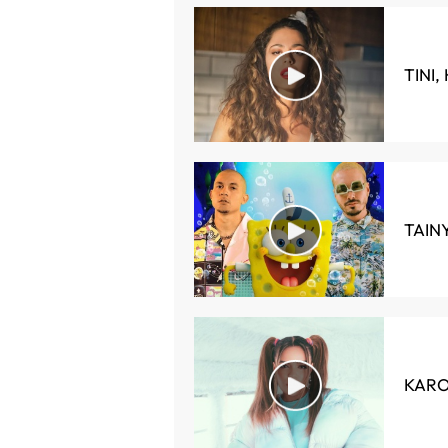
TINI,
TAINY
KAROL