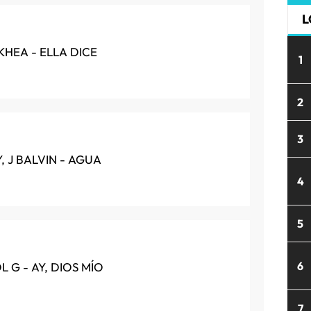
L
 KHEA - ELLA DICE
1
2
3
, J BALVIN - AGUA
4
5
6
 G - AY, DIOS MÍO
7