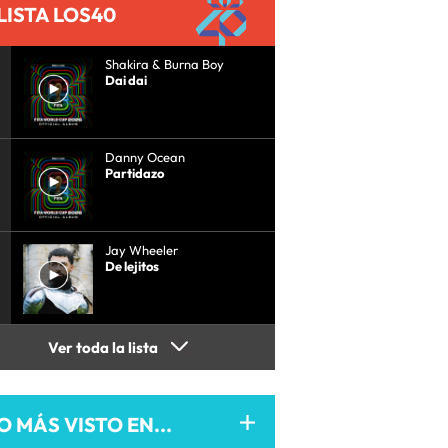
LISTA LOS40
Shakira & Burna Boy
Dai dai
Danny Ocean
Partidazo
Jay Wheeler
De lejitos
Ver toda la lista
O MÁS VISTO EN...