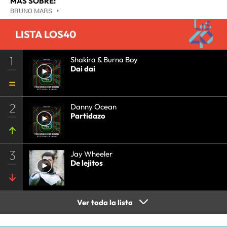
MÁS SOBRE:
BRUNO MARS
•
LISTA LOS40
1
Shakira & Burna Boy
Dai dai
2
Danny Ocean
Partidazo
3
Jay Wheeler
De lejitos
Ver toda la lista