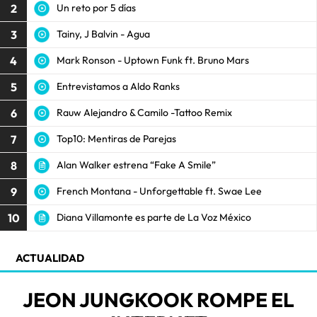
2
Un reto por 5 días
3
Tainy, J Balvin - Agua
4
Mark Ronson - Uptown Funk ft. Bruno Mars
5
Entrevistamos a Aldo Ranks
6
Rauw Alejandro & Camilo -Tattoo Remix
7
Top10: Mentiras de Parejas
8
Alan Walker estrena “Fake A Smile”
9
French Montana - Unforgettable ft. Swae Lee
10
Diana Villamonte es parte de La Voz México
ACTUALIDAD
JEON JUNGKOOK ROMPE EL