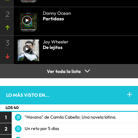
2
Danny Ocean
Partidazo
3
Jay Wheeler
De lejitos
Ver toda la lista
LO MÁS VISTO EN...
LOS 40
1
"Havana" de Camila Cabello: Una novela latina.
2
Un reto por 5 días