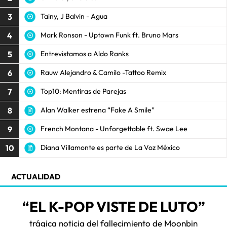
3
Tainy, J Balvin - Agua
4
Mark Ronson - Uptown Funk ft. Bruno Mars
5
Entrevistamos a Aldo Ranks
6
Rauw Alejandro & Camilo -Tattoo Remix
7
Top10: Mentiras de Parejas
8
Alan Walker estrena “Fake A Smile”
9
French Montana - Unforgettable ft. Swae Lee
10
Diana Villamonte es parte de La Voz México
ACTUALIDAD
“EL K-POP VISTE DE LUTO”
trágica noticia del fallecimiento de Moonbin