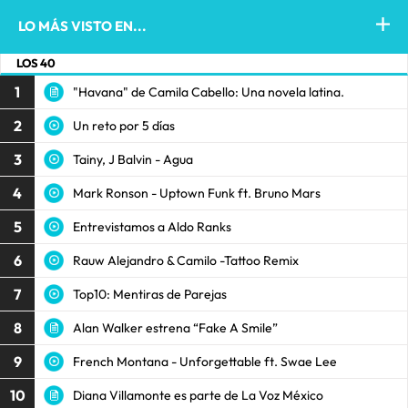
LO MÁS VISTO EN...
LOS 40
1
"Havana" de Camila Cabello: Una novela latina.
2
Un reto por 5 días
3
Tainy, J Balvin - Agua
4
Mark Ronson - Uptown Funk ft. Bruno Mars
5
Entrevistamos a Aldo Ranks
6
Rauw Alejandro & Camilo -Tattoo Remix
7
Top10: Mentiras de Parejas
8
Alan Walker estrena “Fake A Smile”
9
French Montana - Unforgettable ft. Swae Lee
10
Diana Villamonte es parte de La Voz México