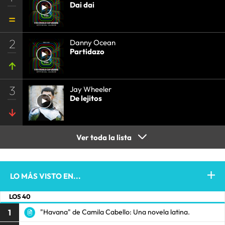
Dai dai
2
Danny Ocean
Partidazo
3
Jay Wheeler
De lejitos
Ver toda la lista
LO MÁS VISTO EN...
LOS 40
1
"Havana" de Camila Cabello: Una novela latina.