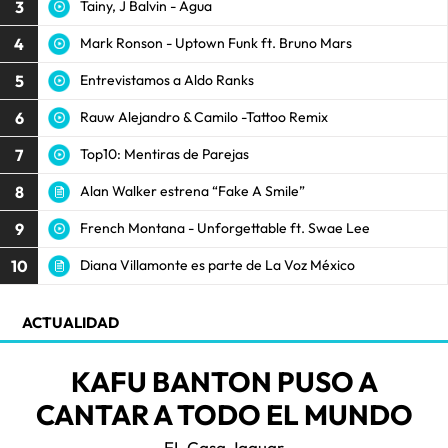
3
Tainy, J Balvin - Agua
4
Mark Ronson - Uptown Funk ft. Bruno Mars
5
Entrevistamos a Aldo Ranks
6
Rauw Alejandro & Camilo -Tattoo Remix
7
Top10: Mentiras de Parejas
8
Alan Walker estrena “Fake A Smile”
9
French Montana - Unforgettable ft. Swae Lee
10
Diana Villamonte es parte de La Voz México
ACTUALIDAD
KAFU BANTON PUSO A
CANTAR A TODO EL MUNDO
EL Casa Jaguar