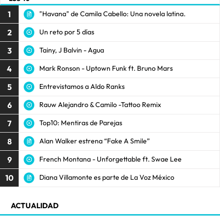
1
"Havana" de Camila Cabello: Una novela latina.
2
Un reto por 5 días
3
Tainy, J Balvin - Agua
4
Mark Ronson - Uptown Funk ft. Bruno Mars
5
Entrevistamos a Aldo Ranks
6
Rauw Alejandro & Camilo -Tattoo Remix
7
Top10: Mentiras de Parejas
8
Alan Walker estrena “Fake A Smile”
9
French Montana - Unforgettable ft. Swae Lee
10
Diana Villamonte es parte de La Voz México
ACTUALIDAD