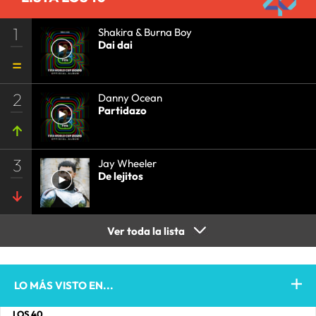
1
Shakira & Burna Boy
Dai dai
2
Danny Ocean
Partidazo
3
Jay Wheeler
De lejitos
Ver toda la lista
LO MÁS VISTO EN...
LOS 40