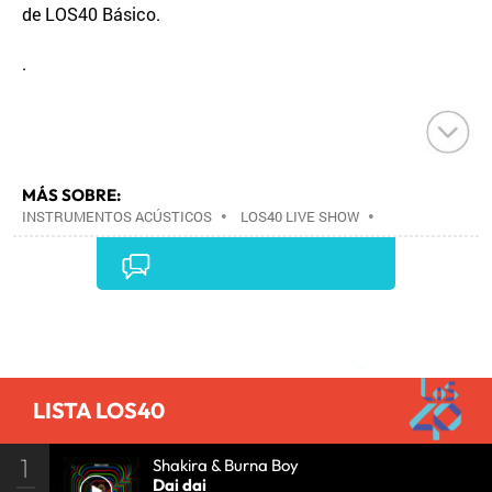
de LOS40 Básico.
.
MÁS SOBRE:
INSTRUMENTOS ACÚSTICOS
•
LOS40 LIVE SHOW
•
CONCIERTOS
•
LOS40
•
EVENTOS MUSICALES
•
PRISA RADIO
•
AGENDA CULTURAL
•
RADIO
•
AGENDA
•
PRISA MEDIA
•
MÚSICA
•
GRUPO
PRISA
•
EVENTOS
•
CULTURA
•
GRUPO
Comentarios
COMUNICACIÓN
•
SOCIEDAD
•
MEDIOS
COMUNICACIÓN
•
COMUNICACIÓN
•
LISTA LOS40
1
Shakira & Burna Boy
Dai dai