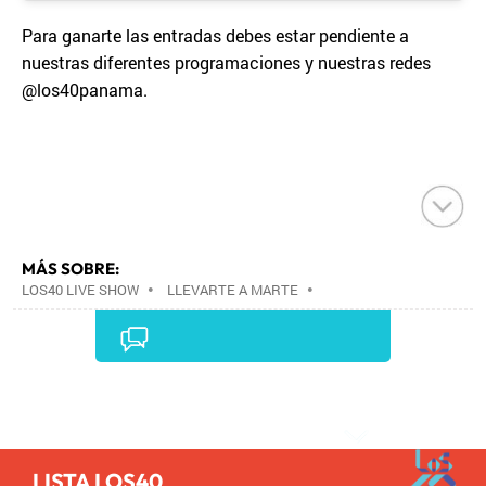
Para ganarte las entradas debes estar pendiente a
nuestras diferentes programaciones y nuestras redes
@los40panama.
MÁS SOBRE:
LOS40 LIVE SHOW
•
LLEVARTE A MARTE
•
CONCIERTOS
•
LOS40
•
GRUPOS MÚSICA
•
EVENTOS MUSICALES
•
PRISA RADIO
•
AGENDA
CULTURAL
•
RADIO
•
AGENDA
•
PRISA MEDIA
•
MÚSICA
•
GRUPO PRISA
•
EVENTOS
•
CULTURA
Comentarios
•
GRUPO COMUNICACIÓN
•
SOCIEDAD
•
MEDIOS
COMUNICACIÓN
•
COMUNICACIÓN
•
LISTA LOS40