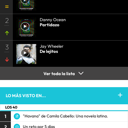
2
Danny Ocean
Partidazo
3
Jay Wheeler
De lejitos
Ver toda la lista
LO MÁS VISTO EN...
LOS 40
1
"Havana" de Camila Cabello: Una novela latina.
2
Un reto por 5 días