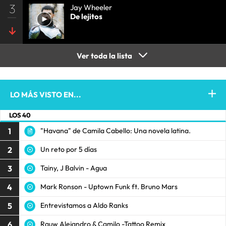
3
Jay Wheeler
De lejitos
Ver toda la lista
LO MÁS VISTO EN...
LOS 40
1
"Havana" de Camila Cabello: Una novela latina.
2
Un reto por 5 días
3
Tainy, J Balvin - Agua
4
Mark Ronson - Uptown Funk ft. Bruno Mars
5
Entrevistamos a Aldo Ranks
6
Rauw Alejandro & Camilo -Tattoo Remix