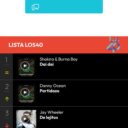
CONCIERTOS
•
LOS40
•
EVENTOS MUSICALES
•
PRISA RADIO
•
AGENDA CULTURAL
•
RADIO
•
AGENDA
•
PRISA MEDIA
•
MÚSICA
•
GRUPO
PRISA
•
EVENTOS
•
CULTURA
•
GRUPO
Comentarios
COMUNICACIÓN
•
SOCIEDAD
•
MEDIOS
COMUNICACIÓN
•
COMUNICACIÓN
•
LISTA LOS40
1
Shakira & Burna Boy
Dai dai
2
Danny Ocean
Partidazo
3
Jay Wheeler
De lejitos