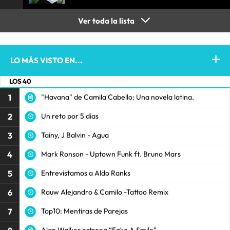
Ver toda la lista
LO MÁS VISTO EN...
LOS 40
1
"Havana" de Camila Cabello: Una novela latina.
2
Un reto por 5 días
3
Tainy, J Balvin - Agua
4
Mark Ronson - Uptown Funk ft. Bruno Mars
5
Entrevistamos a Aldo Ranks
6
Rauw Alejandro & Camilo -Tattoo Remix
7
Top10: Mentiras de Parejas