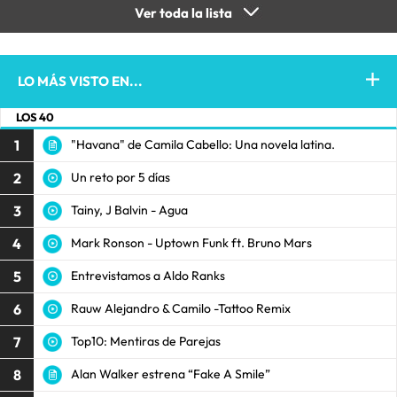
Ver toda la lista
LO MÁS VISTO EN...
LOS 40
1
"Havana" de Camila Cabello: Una novela latina.
2
Un reto por 5 días
3
Tainy, J Balvin - Agua
4
Mark Ronson - Uptown Funk ft. Bruno Mars
5
Entrevistamos a Aldo Ranks
6
Rauw Alejandro & Camilo -Tattoo Remix
7
Top10: Mentiras de Parejas
8
Alan Walker estrena “Fake A Smile”