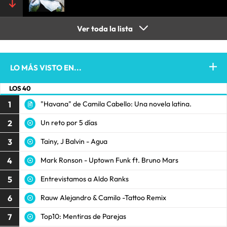
Ver toda la lista
LO MÁS VISTO EN...
LOS 40
1
"Havana" de Camila Cabello: Una novela latina.
2
Un reto por 5 días
3
Tainy, J Balvin - Agua
4
Mark Ronson - Uptown Funk ft. Bruno Mars
5
Entrevistamos a Aldo Ranks
6
Rauw Alejandro & Camilo -Tattoo Remix
7
Top10: Mentiras de Parejas