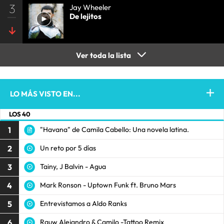
3
Jay Wheeler
De lejitos
Ver toda la lista
LO MÁS VISTO EN...
LOS 40
1
"Havana" de Camila Cabello: Una novela latina.
2
Un reto por 5 días
3
Tainy, J Balvin - Agua
4
Mark Ronson - Uptown Funk ft. Bruno Mars
5
Entrevistamos a Aldo Ranks
6
Rauw Alejandro & Camilo -Tattoo Remix