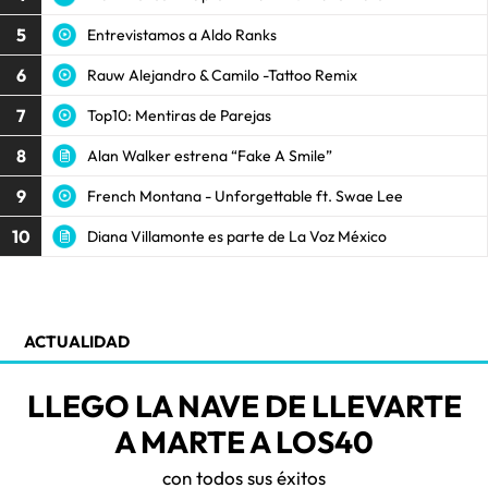
5
Entrevistamos a Aldo Ranks
6
Rauw Alejandro & Camilo -Tattoo Remix
7
Top10: Mentiras de Parejas
8
Alan Walker estrena “Fake A Smile”
9
French Montana - Unforgettable ft. Swae Lee
10
Diana Villamonte es parte de La Voz México
ACTUALIDAD
LLEGO LA NAVE DE LLEVARTE
A MARTE A LOS40
con todos sus éxitos