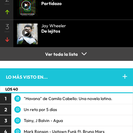
Partidazo
3
Jay Wheeler
De lejitos
Ver toda la lista
LO MÁS VISTO EN...
LOS 40
1
"Havana" de Camila Cabello: Una novela latina.
2
Un reto por 5 días
3
Tainy, J Balvin - Agua
4
Mark Ronson - Uptown Funk ft. Bruno Mars