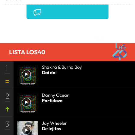
Comentarios
LISTA LOS40
1
Shakira & Burna Boy
Dai dai
2
Danny Ocean
Partidazo
3
Jay Wheeler
De lejitos