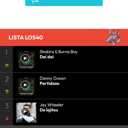
Comentarios
LISTA LOS40
1
Shakira & Burna Boy
Dai dai
2
Danny Ocean
Partidazo
3
Jay Wheeler
De lejitos