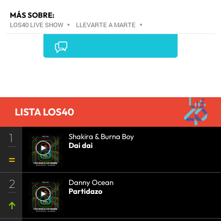
MÁS SOBRE:
LOS40 LIVE SHOW
•
LLEVARTE A MARTE
•
CONCIERTOS
•
LOS40
•
GRUPOS MÚSICA
•
EVENTOS MUSICALES
•
PRISA RADIO
•
AGENDA
CULTURAL
•
RADIO
•
AGENDA
•
PRISA MEDIA
•
MÚSICA
•
GRUPO PRISA
•
EVENTOS
•
CULTURA
Comentarios
•
GRUPO COMUNICACIÓN
•
SOCIEDAD
•
MEDIOS
COMUNICACIÓN
•
COMUNICACIÓN
•
LISTA LOS40
1
Shakira & Burna Boy
Dai dai
2
Danny Ocean
Partidazo