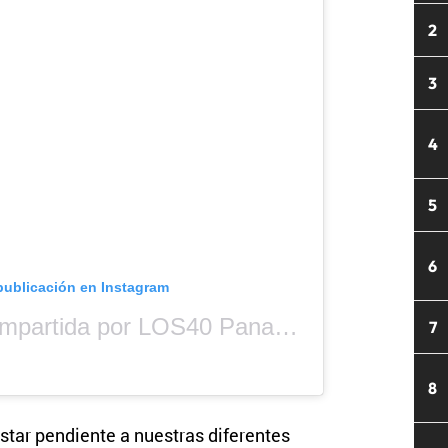
2
3
4
5
6
publicación en Instagram
Una publicación compartida por LOS40 Panamá (@los40panama)
7
8
star pendiente a nuestras diferentes