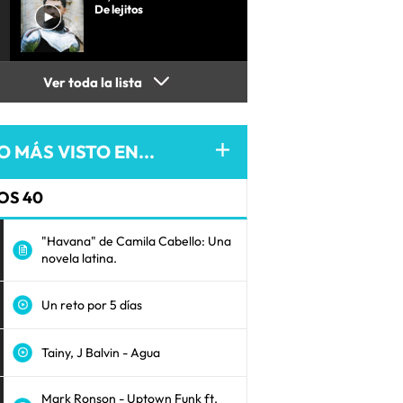
De lejitos
Ver toda la lista
O MÁS VISTO EN...
OS 40
"Havana" de Camila Cabello: Una
novela latina.
Un reto por 5 días
Tainy, J Balvin - Agua
Mark Ronson - Uptown Funk ft.