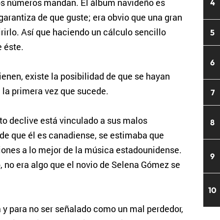
os números mandan. El álbum navideño es
4
garantiza de que guste; era obvio que una gran
rirlo. Así que haciendo un cálculo sencillo
5
e éste.
6
ienen, existe la posibilidad de que se hayan
 la primera vez que sucede.
7
to declive está vinculado a sus malos
8
 de que él es canadiense, se estimaba que
iones a lo mejor de la música estadounidense.
9
, no era algo que el novio de Selena Gómez se
10
 y para no ser señalado como un mal perdedor,