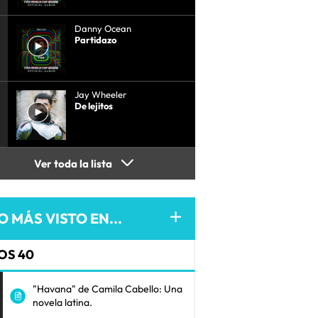
Danny Ocean
Partidazo
Jay Wheeler
De lejitos
Ver toda la lista
O MÁS VISTO EN...
OS 40
"Havana" de Camila Cabello: Una
novela latina.