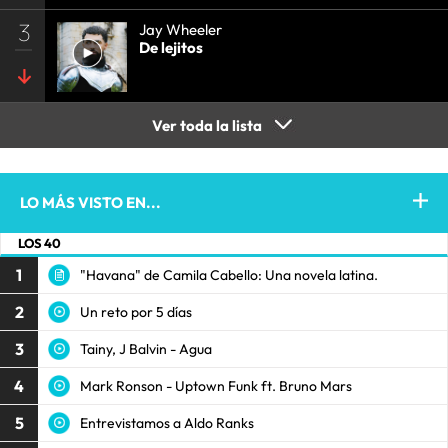
3
Jay Wheeler
De lejitos
Ver toda la lista
LO MÁS VISTO EN...
LOS 40
1
"Havana" de Camila Cabello: Una novela latina.
2
Un reto por 5 días
3
Tainy, J Balvin - Agua
4
Mark Ronson - Uptown Funk ft. Bruno Mars
5
Entrevistamos a Aldo Ranks