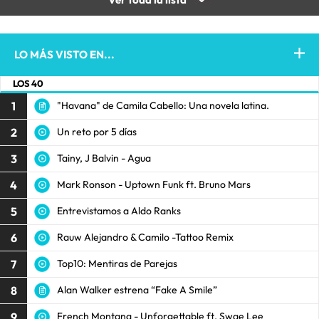
LO MÁS VISTO EN...
LOS 40
1
"Havana" de Camila Cabello: Una novela latina.
2
Un reto por 5 días
3
Tainy, J Balvin - Agua
4
Mark Ronson - Uptown Funk ft. Bruno Mars
5
Entrevistamos a Aldo Ranks
6
Rauw Alejandro & Camilo -Tattoo Remix
7
Top10: Mentiras de Parejas
8
Alan Walker estrena “Fake A Smile”
9
French Montana - Unforgettable ft. Swae Lee