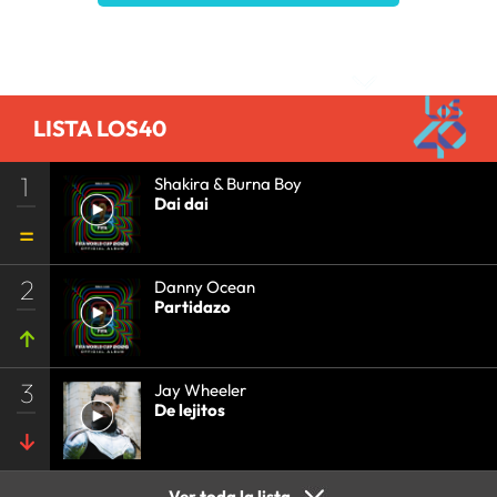
Comentarios
LISTA LOS40
1
Shakira & Burna Boy
Dai dai
2
Danny Ocean
Partidazo
3
Jay Wheeler
De lejitos
Ver toda la lista