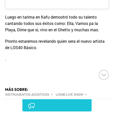
Luego en tarima en Kafu demostró todo su talento
cantando todos sus éxitos como: Ella, Vamos pa la
Playa, Dime que si, vivo en el Ghetto y muchas mas.
Pronto estaremos revelando quien sera el nuevo artista
de LOS40 Básico.
.
MÁS SOBRE:
INSTRUMENTOS ACÚSTICOS
•
LOS40 LIVE SHOW
•
CONCIERTOS
•
LOS40
•
EVENTOS MUSICALES
•
PRISA RADIO
•
AGENDA CULTURAL
•
RADIO
•
AGENDA
•
PRISA MEDIA
•
MÚSICA
•
GRUPO