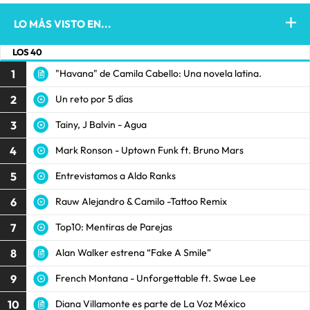
LO MÁS VISTO EN...
LOS 40
1
"Havana" de Camila Cabello: Una novela latina.
2
Un reto por 5 días
3
Tainy, J Balvin - Agua
4
Mark Ronson - Uptown Funk ft. Bruno Mars
5
Entrevistamos a Aldo Ranks
6
Rauw Alejandro & Camilo -Tattoo Remix
7
Top10: Mentiras de Parejas
8
Alan Walker estrena “Fake A Smile”
9
French Montana - Unforgettable ft. Swae Lee
10
Diana Villamonte es parte de La Voz México