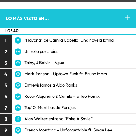
LO MÁS VISTO EN...
LOS 40
1
"Havana" de Camila Cabello: Una novela latina.
2
Un reto por 5 días
3
Tainy, J Balvin - Agua
4
Mark Ronson - Uptown Funk ft. Bruno Mars
5
Entrevistamos a Aldo Ranks
6
Rauw Alejandro & Camilo -Tattoo Remix
7
Top10: Mentiras de Parejas
8
Alan Walker estrena “Fake A Smile”
9
French Montana - Unforgettable ft. Swae Lee