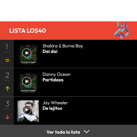
PRISA
•
EVENTOS
•
CULTURA
•
GRUPO
Comentarios
COMUNICACIÓN
•
SOCIEDAD
•
MEDIOS
COMUNICACIÓN
•
COMUNICACIÓN
•
LISTA LOS40
1
Shakira & Burna Boy
Dai dai
2
Danny Ocean
Partidazo
3
Jay Wheeler
De lejitos
Ver toda la lista