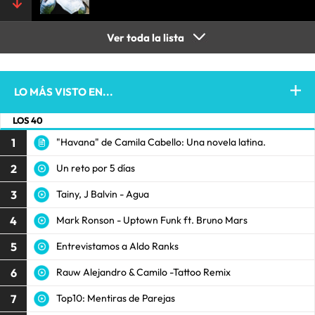
Ver toda la lista
LO MÁS VISTO EN...
LOS 40
1
"Havana" de Camila Cabello: Una novela latina.
2
Un reto por 5 días
3
Tainy, J Balvin - Agua
4
Mark Ronson - Uptown Funk ft. Bruno Mars
5
Entrevistamos a Aldo Ranks
6
Rauw Alejandro & Camilo -Tattoo Remix
7
Top10: Mentiras de Parejas