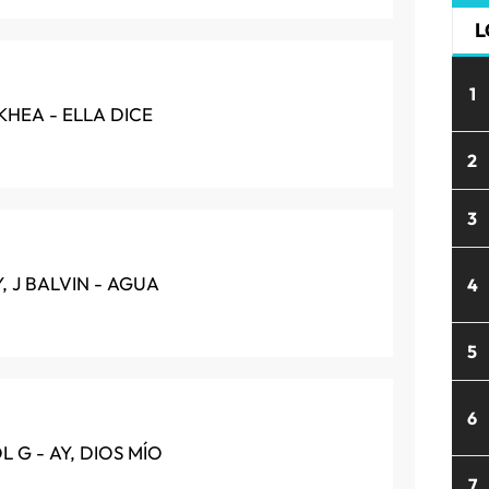
L
1
 KHEA - ELLA DICE
2
3
, J BALVIN - AGUA
4
5
6
 G - AY, DIOS MÍO
7