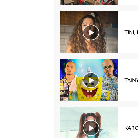
TINI,
TAINY
KAROL