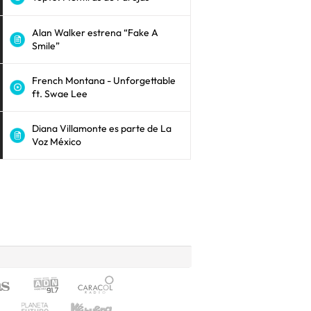
Alan Walker estrena “Fake A
Smile”
French Montana - Unforgettable
ft. Swae Lee
Diana Villamonte es parte de La
Voz México