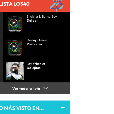
LISTA LOS40
Shakira & Burna Boy
Dai dai
Danny Ocean
Partidazo
Jay Wheeler
De lejitos
Ver toda la lista
O MÁS VISTO EN...