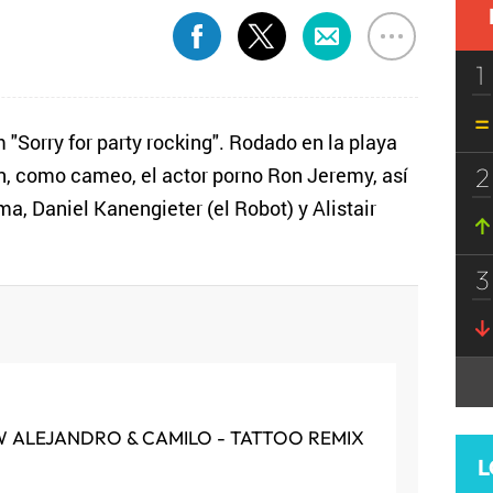
1
"Sorry for party rocking". Rodado en la playa
2
n, como cameo, el actor porno Ron Jeremy, así
, Daniel Kanengieter (el Robot) y Alistair
3
 ALEJANDRO & CAMILO - TATTOO REMIX
L