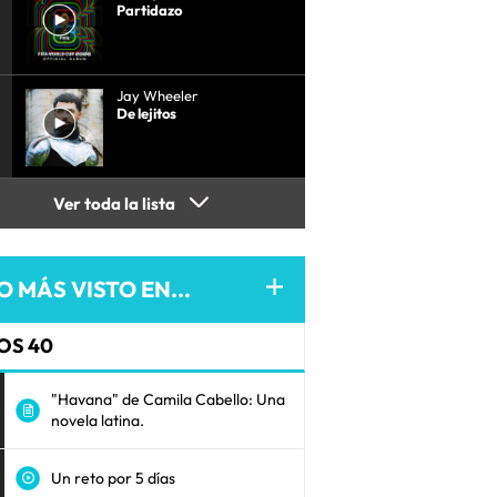
Partidazo
Jay Wheeler
De lejitos
Ver toda la lista
O MÁS VISTO EN...
OS 40
"Havana" de Camila Cabello: Una
novela latina.
Un reto por 5 días