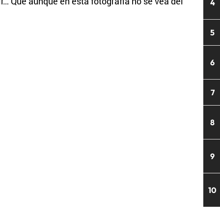
ir… Que aunque en esta fotografía no se vea del
4
5
6
7
8
9
10