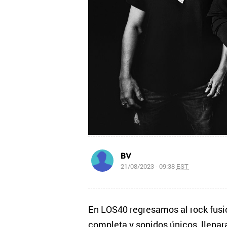
BV
21/08/2023 - 09:38
EST
En LOS40 regresamos al rock fusi
completa y sonidos únicos, llenar