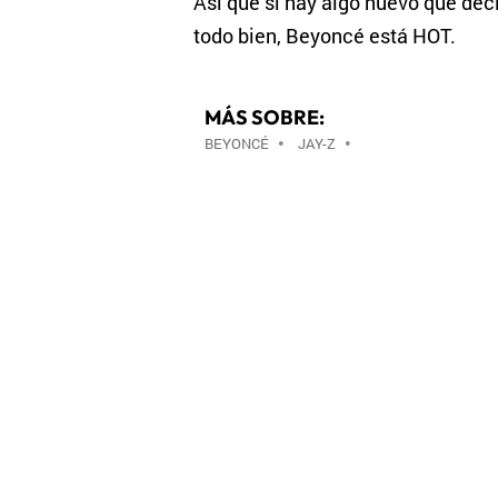
Así que sí hay algo nuevo que dec
todo bien, Beyoncé está HOT.
MÁS SOBRE:
BEYONCÉ
•
JAY-Z
•