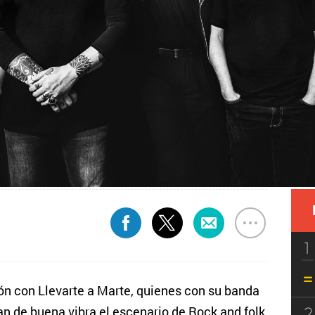
1
ón con Llevarte a Marte, quienes con su banda
2
an de buena vibra el escenario de Rock and folk