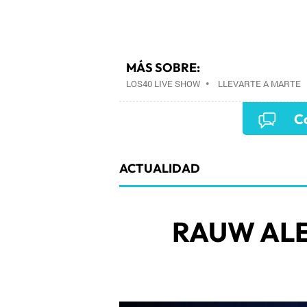
MÁS SOBRE:
LOS40 LIVE SHOW
•
LLEVARTE A MARTE
EVENTOS MUSICALES
•
PRISA RADIO
•
Co
PRISA MEDIA
•
MÚSICA
•
GRUPO PRISA
COMUNICACIÓN
•
SOCIEDAD
•
MEDIOS
ACTUALIDAD
RAUW AL