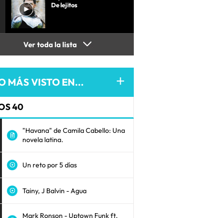
De lejitos
Ver toda la lista
O MÁS VISTO EN...
OS 40
"Havana" de Camila Cabello: Una
novela latina.
Un reto por 5 días
Tainy, J Balvin - Agua
Mark Ronson - Uptown Funk ft.