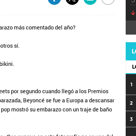
barazo más comentado del año?
tros sí.
L
ikini.
L
1
eets por segundo cuando llegó a los Premios
arazada, Beyoncé se fue a Europa a descansar
2
va pop mostró su embarazo con un traje de baño
3