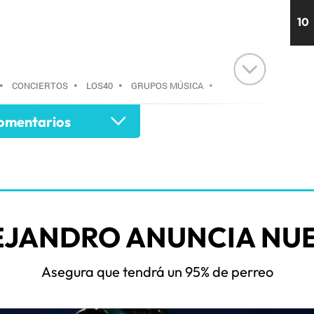
10
•
CONCIERTOS
•
LOS40
•
GRUPOS MÚSICA
•
AGENDA CULTURAL
•
RADIO
•
AGENDA
•
mentarios
•
EVENTOS
•
CULTURA
•
GRUPO
 COMUNICACIÓN
•
COMUNICACIÓN
•
EJANDRO ANUNCIA NUE
Asegura que tendrá un 95% de perreo