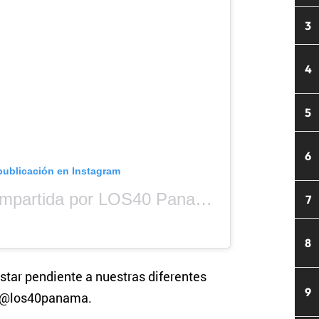
3
4
5
6
publicación en Instagram
Una publicación compartida por LOS40 Panamá (@los40panama)
7
8
star pendiente a nuestras diferentes
9
s @los40panama.