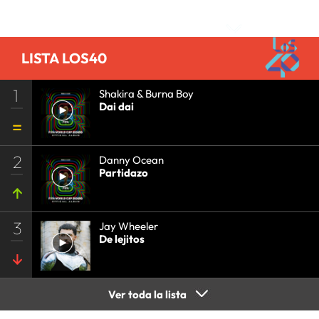
PRISA
•
EVENTOS
•
CULTURA
•
GRUPO
Comentarios
COMUNICACIÓN
•
SOCIEDAD
•
MEDIOS
COMUNICACIÓN
•
COMUNICACIÓN
•
LISTA LOS40
1
Shakira & Burna Boy
Dai dai
2
Danny Ocean
Partidazo
3
Jay Wheeler
De lejitos
Ver toda la lista