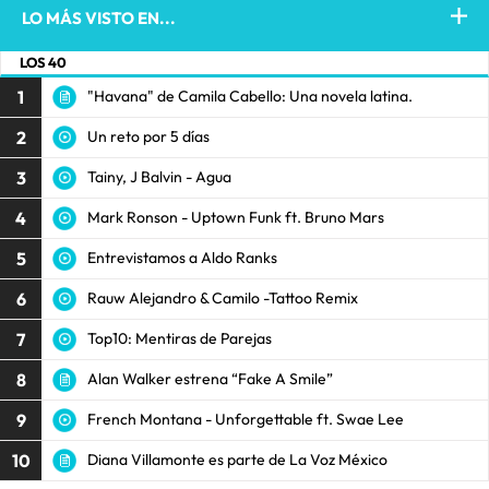
LO MÁS VISTO EN...
LOS 40
1
"Havana" de Camila Cabello: Una novela latina.
2
Un reto por 5 días
3
Tainy, J Balvin - Agua
4
Mark Ronson - Uptown Funk ft. Bruno Mars
5
Entrevistamos a Aldo Ranks
6
Rauw Alejandro & Camilo -Tattoo Remix
7
Top10: Mentiras de Parejas
8
Alan Walker estrena “Fake A Smile”
9
French Montana - Unforgettable ft. Swae Lee
10
Diana Villamonte es parte de La Voz México