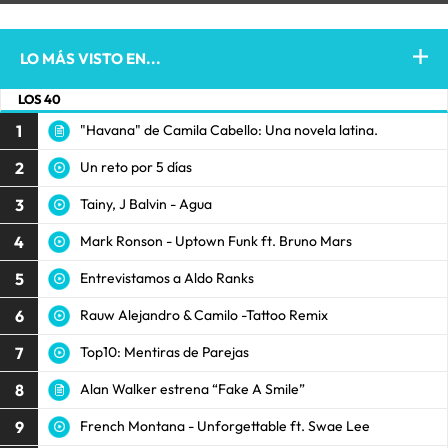
LO MÁS VISTO EN...
LOS 40
1
"Havana" de Camila Cabello: Una novela latina.
2
Un reto por 5 días
3
Tainy, J Balvin - Agua
4
Mark Ronson - Uptown Funk ft. Bruno Mars
5
Entrevistamos a Aldo Ranks
6
Rauw Alejandro & Camilo -Tattoo Remix
7
Top10: Mentiras de Parejas
8
Alan Walker estrena “Fake A Smile”
9
French Montana - Unforgettable ft. Swae Lee