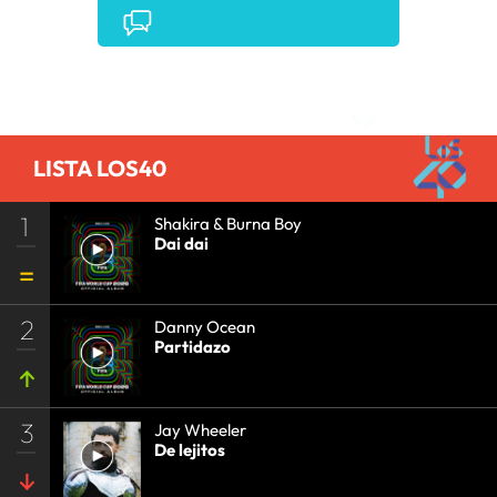
EVENTOS MUSICALES
•
PRISA RADIO
•
AGENDA
CULTURAL
•
RADIO
•
AGENDA
•
PRISA MEDIA
•
MÚSICA
•
GRUPO PRISA
•
EVENTOS
•
CULTURA
Comentarios
•
GRUPO COMUNICACIÓN
•
SOCIEDAD
•
MEDIOS
COMUNICACIÓN
•
COMUNICACIÓN
•
LISTA LOS40
1
Shakira & Burna Boy
Dai dai
2
Danny Ocean
Partidazo
3
Jay Wheeler
De lejitos