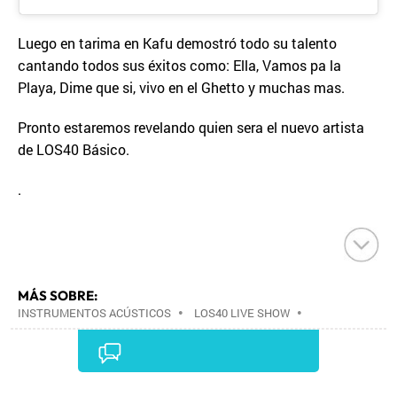
Luego en tarima en Kafu demostró todo su talento
cantando todos sus éxitos como: Ella, Vamos pa la
Playa, Dime que si, vivo en el Ghetto y muchas mas.
Pronto estaremos revelando quien sera el nuevo artista
de LOS40 Básico.
.
MÁS SOBRE:
INSTRUMENTOS ACÚSTICOS
•
LOS40 LIVE SHOW
•
CONCIERTOS
•
LOS40
•
EVENTOS MUSICALES
•
PRISA RADIO
•
AGENDA CULTURAL
•
RADIO
•
AGENDA
•
PRISA MEDIA
•
MÚSICA
•
GRUPO