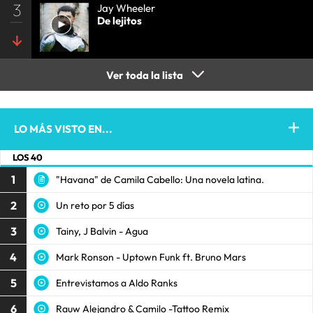
3
Jay Wheeler
De lejitos
Ver toda la lista
LO MÁS VISTO EN...
LOS 40
1
"Havana" de Camila Cabello: Una novela latina.
2
Un reto por 5 días
3
Tainy, J Balvin - Agua
4
Mark Ronson - Uptown Funk ft. Bruno Mars
5
Entrevistamos a Aldo Ranks
6
Rauw Alejandro & Camilo -Tattoo Remix