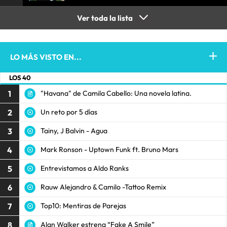
Ver toda la lista
LO MÁS VISTO EN...
LOS 40
1
"Havana" de Camila Cabello: Una novela latina.
2
Un reto por 5 días
3
Tainy, J Balvin - Agua
4
Mark Ronson - Uptown Funk ft. Bruno Mars
5
Entrevistamos a Aldo Ranks
6
Rauw Alejandro & Camilo -Tattoo Remix
7
Top10: Mentiras de Parejas
8
Alan Walker estrena “Fake A Smile”