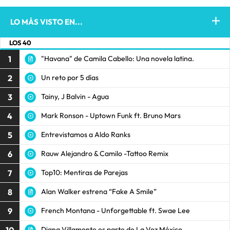
LO MÁS VISTO EN...
LOS 40
1
"Havana" de Camila Cabello: Una novela latina.
2
Un reto por 5 días
3
Tainy, J Balvin - Agua
4
Mark Ronson - Uptown Funk ft. Bruno Mars
5
Entrevistamos a Aldo Ranks
6
Rauw Alejandro & Camilo -Tattoo Remix
7
Top10: Mentiras de Parejas
8
Alan Walker estrena “Fake A Smile”
9
French Montana - Unforgettable ft. Swae Lee
10
Diana Villamonte es parte de La Voz México