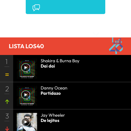
Comentarios
LISTA LOS40
1
Shakira & Burna Boy
Dai dai
2
Danny Ocean
Partidazo
3
Jay Wheeler
De lejitos