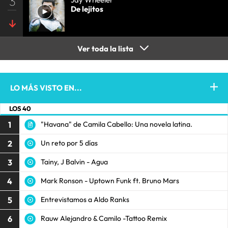
3
De lejitos
Ver toda la lista
LO MÁS VISTO EN...
LOS 40
1
"Havana" de Camila Cabello: Una novela latina.
2
Un reto por 5 días
3
Tainy, J Balvin - Agua
4
Mark Ronson - Uptown Funk ft. Bruno Mars
5
Entrevistamos a Aldo Ranks
6
Rauw Alejandro & Camilo -Tattoo Remix