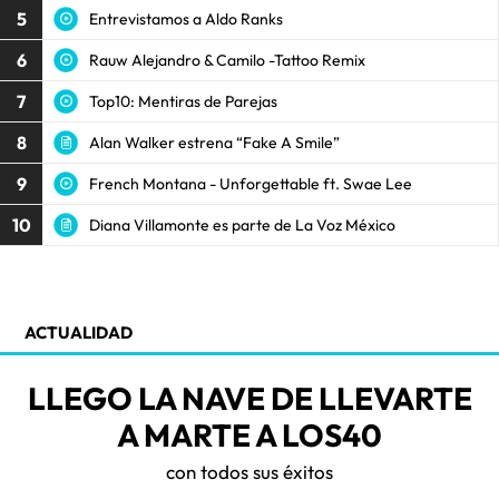
5
Entrevistamos a Aldo Ranks
6
Rauw Alejandro & Camilo -Tattoo Remix
7
Top10: Mentiras de Parejas
8
Alan Walker estrena “Fake A Smile”
9
French Montana - Unforgettable ft. Swae Lee
10
Diana Villamonte es parte de La Voz México
ACTUALIDAD
LLEGO LA NAVE DE LLEVARTE
A MARTE A LOS40
con todos sus éxitos