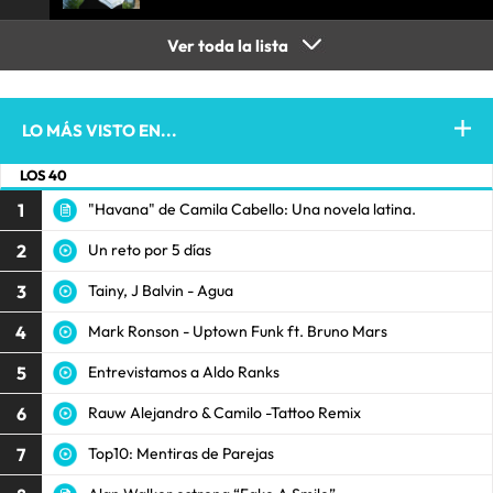
Ver toda la lista
LO MÁS VISTO EN...
LOS 40
1
"Havana" de Camila Cabello: Una novela latina.
2
Un reto por 5 días
3
Tainy, J Balvin - Agua
4
Mark Ronson - Uptown Funk ft. Bruno Mars
5
Entrevistamos a Aldo Ranks
6
Rauw Alejandro & Camilo -Tattoo Remix
7
Top10: Mentiras de Parejas