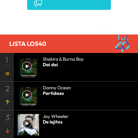
PRISA RADIO
•
AGENDA CULTURAL
•
RADIO
•
AGENDA
•
PRISA MEDIA
•
MÚSICA
•
GRUPO
PRISA
•
EVENTOS
•
CULTURA
•
GRUPO
Comentarios
COMUNICACIÓN
•
SOCIEDAD
•
MEDIOS
COMUNICACIÓN
•
COMUNICACIÓN
•
LISTA LOS40
1
Shakira & Burna Boy
Dai dai
2
Danny Ocean
Partidazo
3
Jay Wheeler
De lejitos