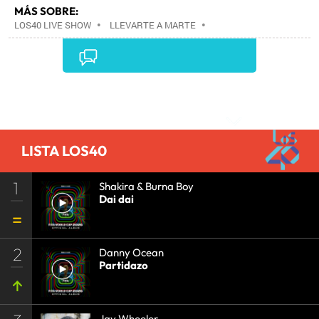
MÁS SOBRE:
LOS40 LIVE SHOW
•
LLEVARTE A MARTE
•
CONCIERTOS
•
LOS40
•
GRUPOS MÚSICA
•
EVENTOS MUSICALES
•
PRISA RADIO
•
AGENDA
CULTURAL
•
RADIO
•
AGENDA
•
PRISA MEDIA
•
MÚSICA
•
GRUPO PRISA
•
EVENTOS
•
CULTURA
Comentarios
•
GRUPO COMUNICACIÓN
•
SOCIEDAD
•
MEDIOS
COMUNICACIÓN
•
COMUNICACIÓN
•
LISTA LOS40
1
Shakira & Burna Boy
Dai dai
2
Danny Ocean
Partidazo
Jay Wheeler