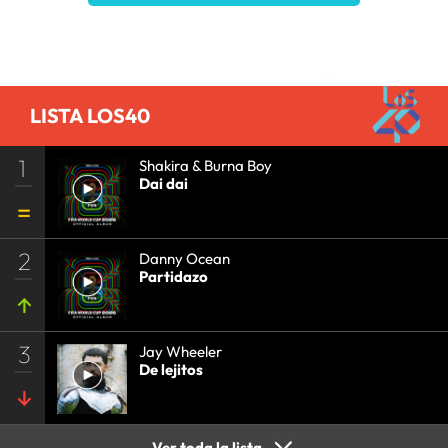
Comentarios
LISTA LOS40
1
Shakira & Burna Boy
Dai dai
2
Danny Ocean
Partidazo
3
Jay Wheeler
De lejitos
Ver toda la lista