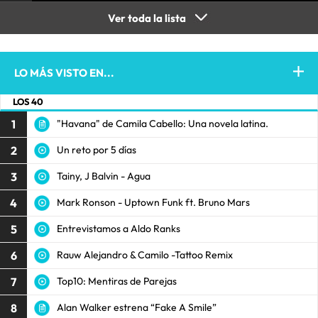
Ver toda la lista
LO MÁS VISTO EN...
LOS 40
1
"Havana" de Camila Cabello: Una novela latina.
2
Un reto por 5 días
3
Tainy, J Balvin - Agua
4
Mark Ronson - Uptown Funk ft. Bruno Mars
5
Entrevistamos a Aldo Ranks
6
Rauw Alejandro & Camilo -Tattoo Remix
7
Top10: Mentiras de Parejas
8
Alan Walker estrena “Fake A Smile”