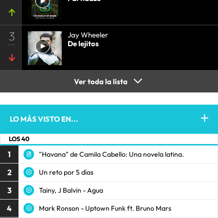
3
Jay Wheeler
De lejitos
Ver toda la lista
LO MÁS VISTO EN...
LOS 40
1
"Havana" de Camila Cabello: Una novela latina.
2
Un reto por 5 días
3
Tainy, J Balvin - Agua
4
Mark Ronson - Uptown Funk ft. Bruno Mars