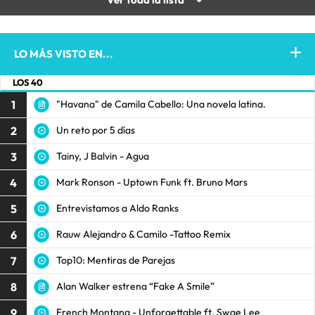
LO MÁS VISTO EN...
LOS 40
1
"Havana" de Camila Cabello: Una novela latina.
2
Un reto por 5 días
3
Tainy, J Balvin - Agua
4
Mark Ronson - Uptown Funk ft. Bruno Mars
5
Entrevistamos a Aldo Ranks
6
Rauw Alejandro & Camilo -Tattoo Remix
7
Top10: Mentiras de Parejas
8
Alan Walker estrena “Fake A Smile”
9
French Montana - Unforgettable ft. Swae Lee