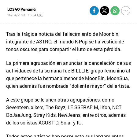
LOS40 Panamá
26/04/2023 - 15:54
EST
Tras la trágica noticia del fallecimiento de Moonbin,
integrante de ASTRO, el mundo K-Pop se ha vestido de
tonos oscuros para compartir el luto de esta pérdida.
La primera agrupación en anunciar la cancelación de sus
actividades de la semana fue BILLLIE, grupo femenino al
que pertenece la hermana menor de MoonBin, MoonSua,
quien además fue nombrada “doliente mayor” del artista.
A este grupo se le unen otras agrupaciones, como
Seventeen, xikers, The Boyz, LE SSERAFIM, iKon, NCT
DoJaeJung, Stray Kids, NewJeans, entre otros, además
de los solistas AGUST D, Solar y IU.
Todos estos artistas han pospuesto sus lanzamientos,