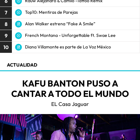
6
Rauw Alejandro & Camilo -Tattoo Remix
7
Top10: Mentiras de Parejas
8
Alan Walker estrena “Fake A Smile”
9
French Montana - Unforgettable ft. Swae Lee
10
Diana Villamonte es parte de La Voz México
ACTUALIDAD
KAFU BANTON PUSO A
CANTAR A TODO EL MUNDO
EL Casa Jaguar