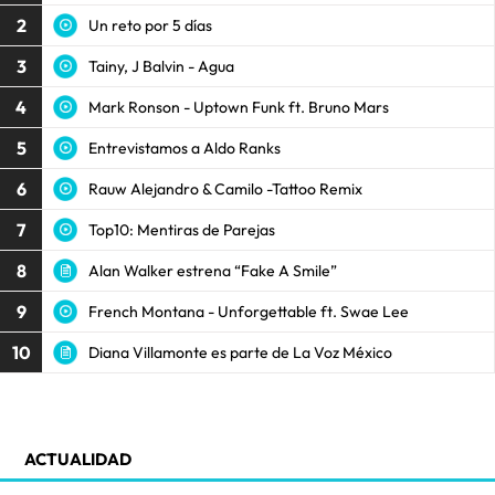
2
Un reto por 5 días
3
Tainy, J Balvin - Agua
4
Mark Ronson - Uptown Funk ft. Bruno Mars
5
Entrevistamos a Aldo Ranks
6
Rauw Alejandro & Camilo -Tattoo Remix
7
Top10: Mentiras de Parejas
8
Alan Walker estrena “Fake A Smile”
9
French Montana - Unforgettable ft. Swae Lee
10
Diana Villamonte es parte de La Voz México
ACTUALIDAD