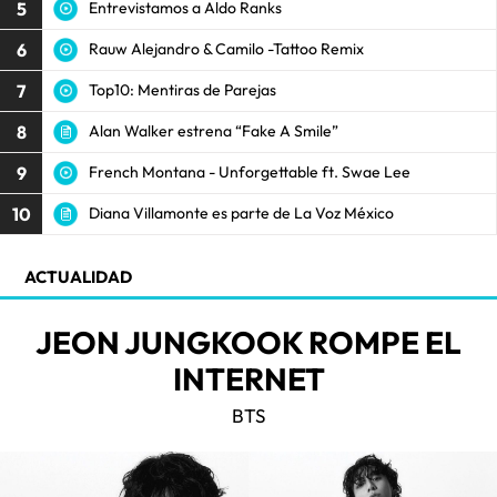
5
Entrevistamos a Aldo Ranks
6
Rauw Alejandro & Camilo -Tattoo Remix
7
Top10: Mentiras de Parejas
8
Alan Walker estrena “Fake A Smile”
9
French Montana - Unforgettable ft. Swae Lee
10
Diana Villamonte es parte de La Voz México
ACTUALIDAD
JEON JUNGKOOK ROMPE EL
INTERNET
BTS