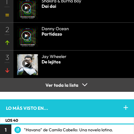
1
Shakira & Burna Boy
Dai dai
2
Danny Ocean
Partidazo
3
Jay Wheeler
De lejitos
Ver toda la lista
LO MÁS VISTO EN...
LOS 40
1
"Havana" de Camila Cabello: Una novela latina.