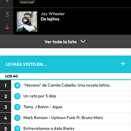
3
Jay Wheeler
De lejitos
Ver toda la lista
LO MÁS VISTO EN...
LOS 40
1
"Havana" de Camila Cabello: Una novela latina.
2
Un reto por 5 días
3
Tainy, J Balvin - Agua
4
Mark Ronson - Uptown Funk ft. Bruno Mars
5
Entrevistamos a Aldo Ranks