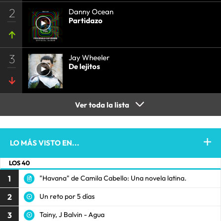
2
Danny Ocean
Partidazo
3
Jay Wheeler
De lejitos
Ver toda la lista
LO MÁS VISTO EN...
LOS 40
1
"Havana" de Camila Cabello: Una novela latina.
2
Un reto por 5 días
3
Tainy, J Balvin - Agua