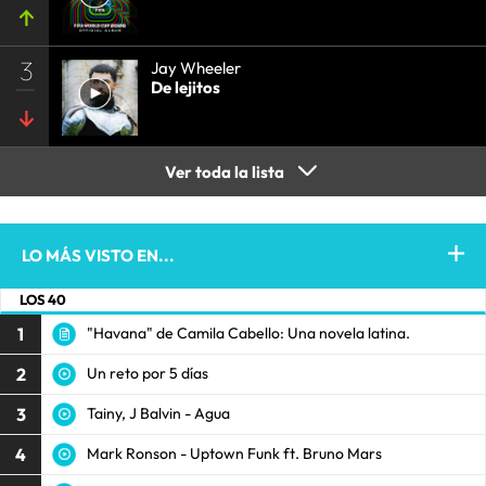
3
Jay Wheeler
De lejitos
Ver toda la lista
LO MÁS VISTO EN...
LOS 40
1
"Havana" de Camila Cabello: Una novela latina.
2
Un reto por 5 días
3
Tainy, J Balvin - Agua
4
Mark Ronson - Uptown Funk ft. Bruno Mars