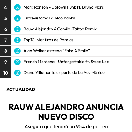
4
Mark Ronson - Uptown Funk ft. Bruno Mars
5
Entrevistamos a Aldo Ranks
6
Rauw Alejandro & Camilo -Tattoo Remix
7
Top10: Mentiras de Parejas
8
Alan Walker estrena “Fake A Smile”
9
French Montana - Unforgettable ft. Swae Lee
10
Diana Villamonte es parte de La Voz México
ACTUALIDAD
RAUW ALEJANDRO ANUNCIA
NUEVO DISCO
Asegura que tendrá un 95% de perreo