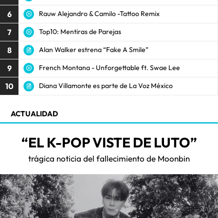
6
Rauw Alejandro & Camilo -Tattoo Remix
7
Top10: Mentiras de Parejas
8
Alan Walker estrena “Fake A Smile”
9
French Montana - Unforgettable ft. Swae Lee
10
Diana Villamonte es parte de La Voz México
ACTUALIDAD
“EL K-POP VISTE DE LUTO”
trágica noticia del fallecimiento de Moonbin