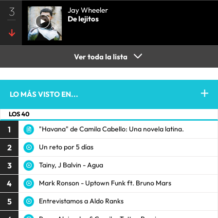
3
Jay Wheeler
De lejitos
Ver toda la lista
LO MÁS VISTO EN...
LOS 40
1
"Havana" de Camila Cabello: Una novela latina.
2
Un reto por 5 días
3
Tainy, J Balvin - Agua
4
Mark Ronson - Uptown Funk ft. Bruno Mars
5
Entrevistamos a Aldo Ranks