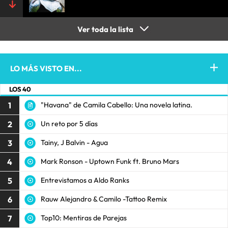
Ver toda la lista
LO MÁS VISTO EN...
LOS 40
1
"Havana" de Camila Cabello: Una novela latina.
2
Un reto por 5 días
3
Tainy, J Balvin - Agua
4
Mark Ronson - Uptown Funk ft. Bruno Mars
5
Entrevistamos a Aldo Ranks
6
Rauw Alejandro & Camilo -Tattoo Remix
7
Top10: Mentiras de Parejas