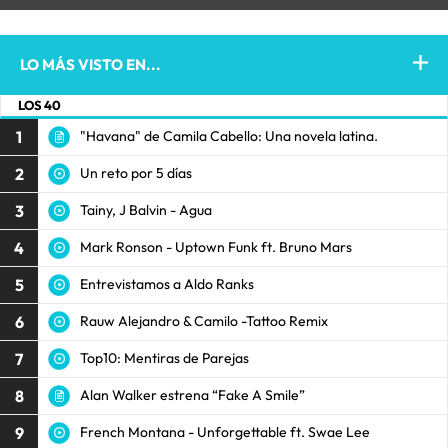
LO MÁS VISTO EN...
LOS 40
1
"Havana" de Camila Cabello: Una novela latina.
2
Un reto por 5 días
3
Tainy, J Balvin - Agua
4
Mark Ronson - Uptown Funk ft. Bruno Mars
5
Entrevistamos a Aldo Ranks
6
Rauw Alejandro & Camilo -Tattoo Remix
7
Top10: Mentiras de Parejas
8
Alan Walker estrena “Fake A Smile”
9
French Montana - Unforgettable ft. Swae Lee