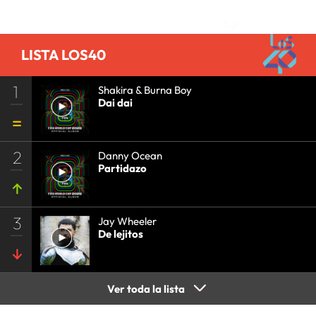
Comentarios
LISTA LOS40
1
Shakira & Burna Boy
Dai dai
2
Danny Ocean
Partidazo
3
Jay Wheeler
De lejitos
Ver toda la lista