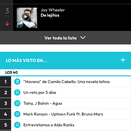
3
Jay Wheeler
De lejitos
Ver toda la lista
LO MÁS VISTO EN...
LOS 40
1
"Havana" de Camila Cabello: Una novela latina.
2
Un reto por 5 días
3
Tainy, J Balvin - Agua
4
Mark Ronson - Uptown Funk ft. Bruno Mars
5
Entrevistamos a Aldo Ranks