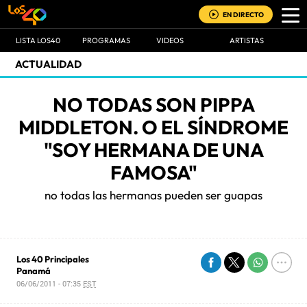
EN DIRECTO
LISTA LOS40
PROGRAMAS
VIDEOS
ARTISTAS
ACTUALIDAD
NO TODAS SON PIPPA
MIDDLETON. O EL SÍNDROME
"SOY HERMANA DE UNA
FAMOSA"
no todas las hermanas pueden ser guapas
Los 40 Principales
Panamá
06/06/2011 - 07:35
EST