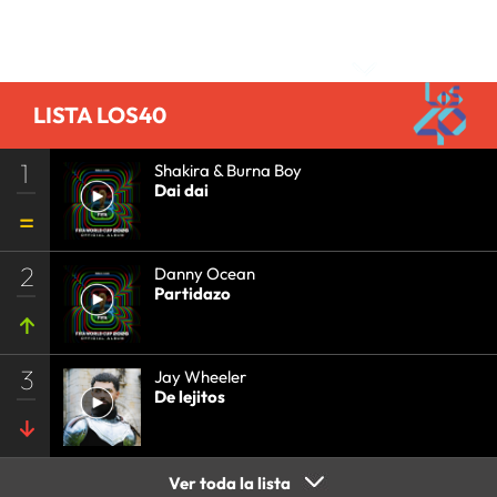
PRISA
•
EVENTOS
•
CULTURA
•
GRUPO
Comentarios
COMUNICACIÓN
•
SOCIEDAD
•
MEDIOS
COMUNICACIÓN
•
COMUNICACIÓN
•
LISTA LOS40
1
Shakira & Burna Boy
Dai dai
2
Danny Ocean
Partidazo
3
Jay Wheeler
De lejitos
Ver toda la lista