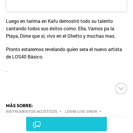
Luego en tarima en Kafu demostró todo su talento
cantando todos sus éxitos como: Ella, Vamos pa la
Playa, Dime que si, vivo en el Ghetto y muchas mas.
Pronto estaremos revelando quien sera el nuevo artista
de LOS40 Básico.
.
MÁS SOBRE:
INSTRUMENTOS ACÚSTICOS
•
LOS40 LIVE SHOW
•
CONCIERTOS
•
LOS40
•
EVENTOS MUSICALES
•
PRISA RADIO
•
AGENDA CULTURAL
•
RADIO
•
AGENDA
•
PRISA MEDIA
•
MÚSICA
•
GRUPO