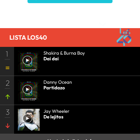
Comentarios
LISTA LOS40
1
Shakira & Burna Boy
Dai dai
2
Danny Ocean
Partidazo
3
Jay Wheeler
De lejitos