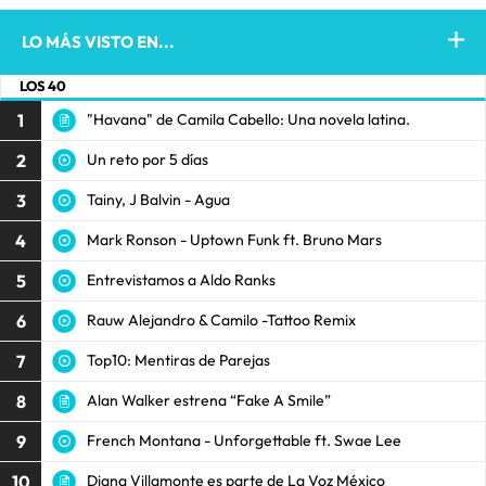
LO MÁS VISTO EN...
LOS 40
1
"Havana" de Camila Cabello: Una novela latina.
2
Un reto por 5 días
3
Tainy, J Balvin - Agua
4
Mark Ronson - Uptown Funk ft. Bruno Mars
5
Entrevistamos a Aldo Ranks
6
Rauw Alejandro & Camilo -Tattoo Remix
7
Top10: Mentiras de Parejas
8
Alan Walker estrena “Fake A Smile”
9
French Montana - Unforgettable ft. Swae Lee
10
Diana Villamonte es parte de La Voz México