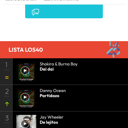
CONCIERTOS
•
LOS40
•
GRUPOS MÚSICA
•
EVENTOS MUSICALES
•
PRISA RADIO
•
AGENDA
CULTURAL
•
RADIO
•
AGENDA
•
PRISA MEDIA
•
MÚSICA
•
GRUPO PRISA
•
EVENTOS
•
CULTURA
Comentarios
•
GRUPO COMUNICACIÓN
•
SOCIEDAD
•
MEDIOS
COMUNICACIÓN
•
COMUNICACIÓN
•
LISTA LOS40
1
Shakira & Burna Boy
Dai dai
2
Danny Ocean
Partidazo
3
Jay Wheeler
De lejitos