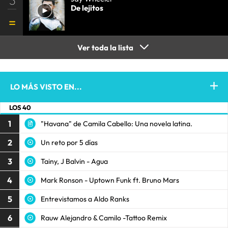
3
De lejitos
Ver toda la lista
LO MÁS VISTO EN...
LOS 40
1
"Havana" de Camila Cabello: Una novela latina.
2
Un reto por 5 días
3
Tainy, J Balvin - Agua
4
Mark Ronson - Uptown Funk ft. Bruno Mars
5
Entrevistamos a Aldo Ranks
6
Rauw Alejandro & Camilo -Tattoo Remix