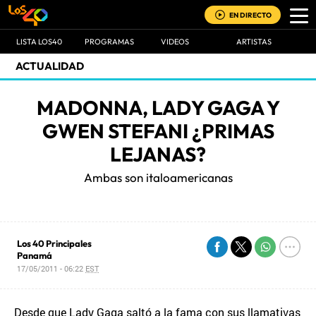
EN DIRECTO
LISTA LOS40
PROGRAMAS
VIDEOS
ARTISTAS
ACTUALIDAD
MADONNA, LADY GAGA Y
GWEN STEFANI ¿PRIMAS
LEJANAS?
Ambas son italoamericanas
Los 40 Principales
Panamá
17/05/2011 - 06:22
EST
Desde que Lady Gaga saltó a la fama con sus llamativas