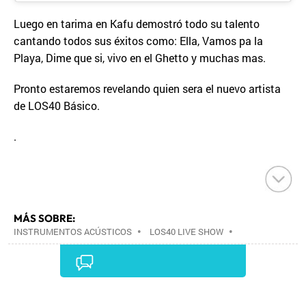
Luego en tarima en Kafu demostró todo su talento
cantando todos sus éxitos como: Ella, Vamos pa la
Playa, Dime que si, vivo en el Ghetto y muchas mas.
Pronto estaremos revelando quien sera el nuevo artista
de LOS40 Básico.
.
MÁS SOBRE:
INSTRUMENTOS ACÚSTICOS
•
LOS40 LIVE SHOW
•
CONCIERTOS
•
LOS40
•
EVENTOS MUSICALES
•
PRISA RADIO
•
AGENDA CULTURAL
•
RADIO
•
AGENDA
•
PRISA MEDIA
•
MÚSICA
•
GRUPO
PRISA
•
EVENTOS
•
CULTURA
•
GRUPO
Comentarios