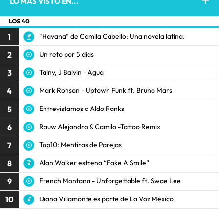
LO MÁS VISTO EN...
LOS 40
1
"Havana" de Camila Cabello: Una novela latina.
2
Un reto por 5 días
3
Tainy, J Balvin - Agua
4
Mark Ronson - Uptown Funk ft. Bruno Mars
5
Entrevistamos a Aldo Ranks
6
Rauw Alejandro & Camilo -Tattoo Remix
7
Top10: Mentiras de Parejas
8
Alan Walker estrena “Fake A Smile”
9
French Montana - Unforgettable ft. Swae Lee
10
Diana Villamonte es parte de La Voz México