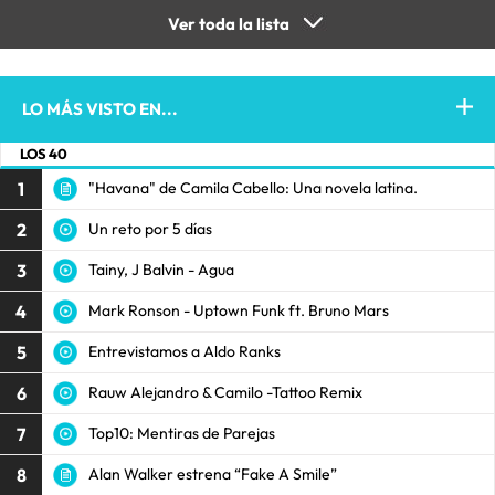
Ver toda la lista
LO MÁS VISTO EN...
LOS 40
1
"Havana" de Camila Cabello: Una novela latina.
2
Un reto por 5 días
3
Tainy, J Balvin - Agua
4
Mark Ronson - Uptown Funk ft. Bruno Mars
5
Entrevistamos a Aldo Ranks
6
Rauw Alejandro & Camilo -Tattoo Remix
7
Top10: Mentiras de Parejas
8
Alan Walker estrena “Fake A Smile”