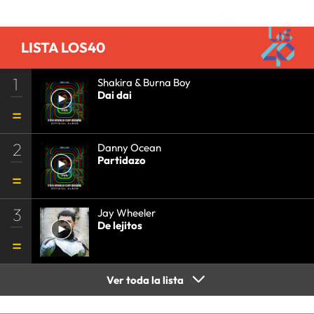
COMUNICACIÓN
•
SOCIEDAD
•
MEDIOS
COMUNICACIÓN
•
COMUNICACIÓN
•
LISTA LOS40
1
Shakira & Burna Boy
Dai dai
2
Danny Ocean
Partidazo
3
Jay Wheeler
De lejitos
Ver toda la lista