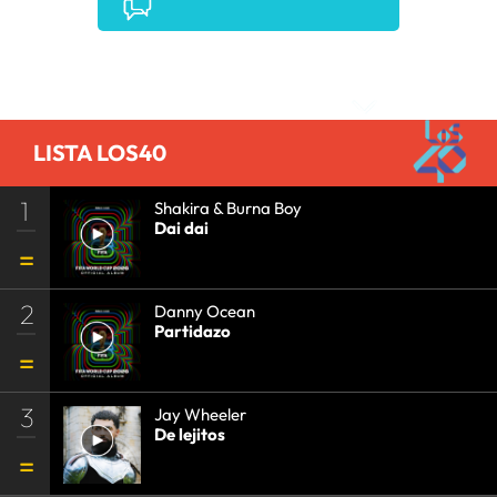
EVENTOS MUSICALES
•
PRISA RADIO
•
AGENDA
CULTURAL
•
RADIO
•
AGENDA
•
PRISA MEDIA
•
MÚSICA
•
GRUPO PRISA
•
EVENTOS
•
CULTURA
Comentarios
•
GRUPO COMUNICACIÓN
•
SOCIEDAD
•
MEDIOS
COMUNICACIÓN
•
COMUNICACIÓN
•
LISTA LOS40
1
Shakira & Burna Boy
Dai dai
2
Danny Ocean
Partidazo
3
Jay Wheeler
De lejitos