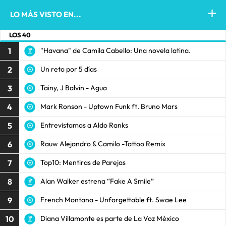
LO MÁS VISTO EN...
LOS 40
1
"Havana" de Camila Cabello: Una novela latina.
2
Un reto por 5 días
3
Tainy, J Balvin - Agua
4
Mark Ronson - Uptown Funk ft. Bruno Mars
5
Entrevistamos a Aldo Ranks
6
Rauw Alejandro & Camilo -Tattoo Remix
7
Top10: Mentiras de Parejas
8
Alan Walker estrena “Fake A Smile”
9
French Montana - Unforgettable ft. Swae Lee
10
Diana Villamonte es parte de La Voz México