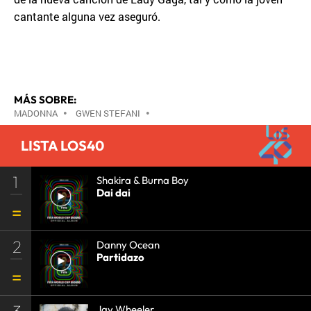
cantante alguna vez aseguró.
MÁS SOBRE:
MADONNA
•
GWEN STEFANI
•
LISTA LOS40
1
Shakira & Burna Boy
Dai dai
2
Danny Ocean
Partidazo
Jay Wheeler