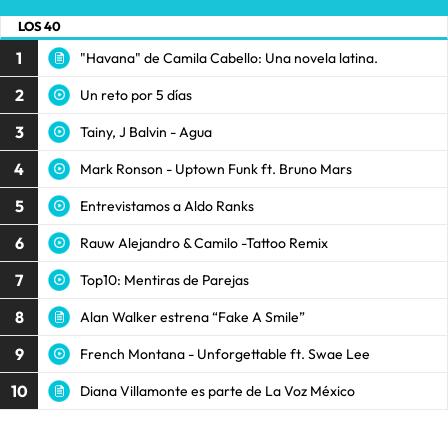
LOS 40
1
"Havana" de Camila Cabello: Una novela latina.
2
Un reto por 5 días
3
Tainy, J Balvin - Agua
4
Mark Ronson - Uptown Funk ft. Bruno Mars
5
Entrevistamos a Aldo Ranks
6
Rauw Alejandro & Camilo -Tattoo Remix
7
Top10: Mentiras de Parejas
8
Alan Walker estrena “Fake A Smile”
9
French Montana - Unforgettable ft. Swae Lee
10
Diana Villamonte es parte de La Voz México