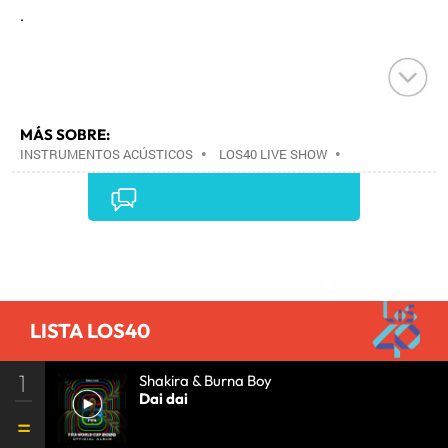
.
MÁS SOBRE:
INSTRUMENTOS ACÚSTICOS
•
LOS40 LIVE SHOW
•
CONCIERTOS
•
LOS40
•
EVENTOS MUSICALES
•
PRISA RADIO
•
AGENDA CULTURAL
•
RADIO
•
AGENDA
•
PRISA MEDIA
•
MÚSICA
•
GRUPO
PRISA
•
EVENTOS
•
CULTURA
•
GRUPO
Comentarios
COMUNICACIÓN
•
SOCIEDAD
•
MEDIOS
COMUNICACIÓN
•
COMUNICACIÓN
•
LISTA LOS40
1
Shakira & Burna Boy
Dai dai