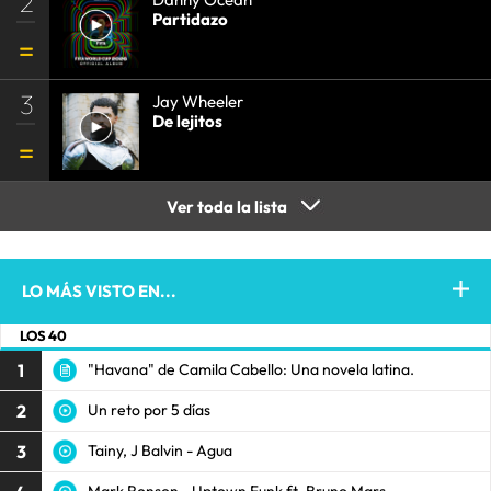
2
Partidazo
3
Jay Wheeler
De lejitos
Ver toda la lista
LO MÁS VISTO EN...
LOS 40
1
"Havana" de Camila Cabello: Una novela latina.
2
Un reto por 5 días
3
Tainy, J Balvin - Agua