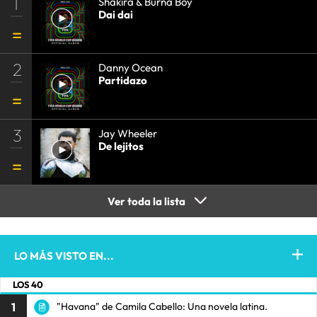
1
Shakira & Burna Boy
Dai dai
2
Danny Ocean
Partidazo
3
Jay Wheeler
De lejitos
Ver toda la lista
LO MÁS VISTO EN...
LOS 40
1
"Havana" de Camila Cabello: Una novela latina.