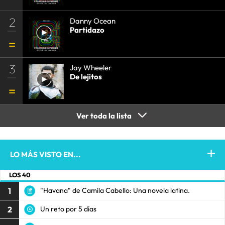
2
Danny Ocean
Partidazo
3
Jay Wheeler
De lejitos
Ver toda la lista
LO MÁS VISTO EN...
LOS 40
1
"Havana" de Camila Cabello: Una novela latina.
2
Un reto por 5 días