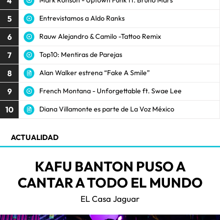
4
Mark Ronson - Uptown Funk ft. Bruno Mars
5
Entrevistamos a Aldo Ranks
6
Rauw Alejandro & Camilo -Tattoo Remix
7
Top10: Mentiras de Parejas
8
Alan Walker estrena “Fake A Smile”
9
French Montana - Unforgettable ft. Swae Lee
10
Diana Villamonte es parte de La Voz México
ACTUALIDAD
KAFU BANTON PUSO A
CANTAR A TODO EL MUNDO
EL Casa Jaguar