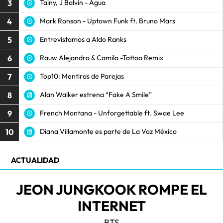
3
Tainy, J Balvin - Agua
4
Mark Ronson - Uptown Funk ft. Bruno Mars
5
Entrevistamos a Aldo Ranks
6
Rauw Alejandro & Camilo -Tattoo Remix
7
Top10: Mentiras de Parejas
8
Alan Walker estrena “Fake A Smile”
9
French Montana - Unforgettable ft. Swae Lee
10
Diana Villamonte es parte de La Voz México
ACTUALIDAD
JEON JUNGKOOK ROMPE EL
INTERNET
BTS