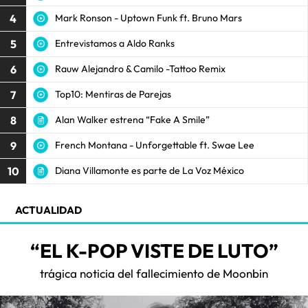
4
Mark Ronson - Uptown Funk ft. Bruno Mars
5
Entrevistamos a Aldo Ranks
6
Rauw Alejandro & Camilo -Tattoo Remix
7
Top10: Mentiras de Parejas
8
Alan Walker estrena “Fake A Smile”
9
French Montana - Unforgettable ft. Swae Lee
10
Diana Villamonte es parte de La Voz México
ACTUALIDAD
“EL K-POP VISTE DE LUTO”
trágica noticia del fallecimiento de Moonbin