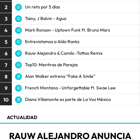
2
Un reto por 5 días
3
Tainy, J Balvin - Agua
4
Mark Ronson - Uptown Funk ft. Bruno Mars
5
Entrevistamos a Aldo Ranks
6
Rauw Alejandro & Camilo -Tattoo Remix
7
Top10: Mentiras de Parejas
8
Alan Walker estrena “Fake A Smile”
9
French Montana - Unforgettable ft. Swae Lee
10
Diana Villamonte es parte de La Voz México
ACTUALIDAD
RAUW ALEJANDRO ANUNCIA