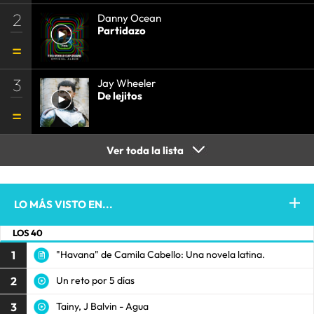
2
Danny Ocean
Partidazo
3
Jay Wheeler
De lejitos
Ver toda la lista
LO MÁS VISTO EN...
LOS 40
1
"Havana" de Camila Cabello: Una novela latina.
2
Un reto por 5 días
3
Tainy, J Balvin - Agua