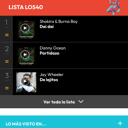
LISTA LOS40
1
Shakira & Burna Boy
Dai dai
2
Danny Ocean
Partidazo
3
Jay Wheeler
De lejitos
Ver toda la lista
LO MÁS VISTO EN...