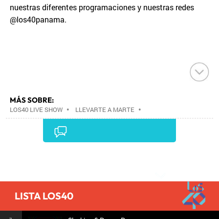
nuestras diferentes programaciones y nuestras redes
@los40panama.
MÁS SOBRE:
LOS40 LIVE SHOW
•
LLEVARTE A MARTE
•
CONCIERTOS
•
LOS40
•
GRUPOS MÚSICA
•
EVENTOS MUSICALES
•
PRISA RADIO
•
AGENDA
CULTURAL
•
RADIO
•
AGENDA
•
PRISA MEDIA
•
MÚSICA
•
GRUPO PRISA
•
EVENTOS
•
CULTURA
Comentarios
•
GRUPO COMUNICACIÓN
•
SOCIEDAD
•
MEDIOS
COMUNICACIÓN
•
COMUNICACIÓN
•
LISTA LOS40