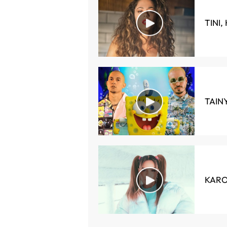
TINI,
TAINY
KAROL