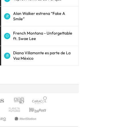
Alan Walker estrena “Fake A
Smile”
French Montana - Unforgettable
ft. Swae Lee
Diana Villamonte es parte de La
Voz México