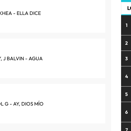
L
 KHEA - ELLA DICE
1
2
, J BALVIN - AGUA
3
4
5
 G - AY, DIOS MÍO
6
7