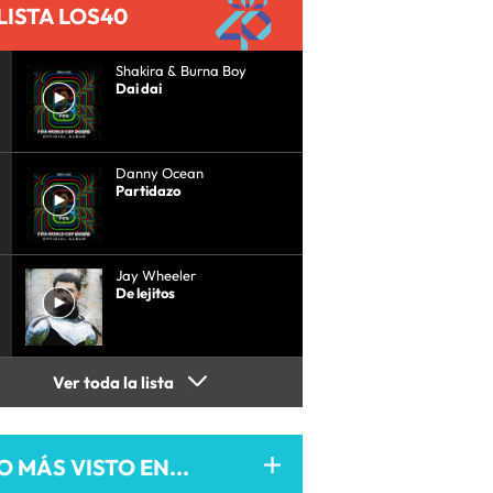
LISTA LOS40
Shakira & Burna Boy
Dai dai
Danny Ocean
Partidazo
Jay Wheeler
De lejitos
Ver toda la lista
O MÁS VISTO EN...