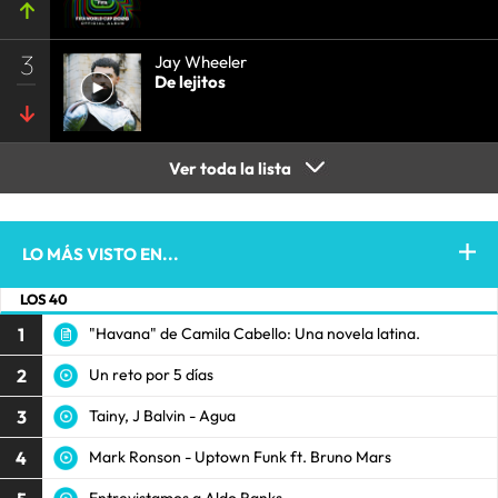
3
Jay Wheeler
De lejitos
Ver toda la lista
LO MÁS VISTO EN...
LOS 40
1
"Havana" de Camila Cabello: Una novela latina.
2
Un reto por 5 días
3
Tainy, J Balvin - Agua
4
Mark Ronson - Uptown Funk ft. Bruno Mars