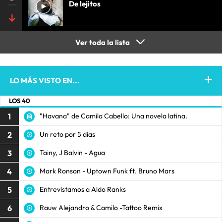
De lejitos
Ver toda la lista
LO MÁS VISTO EN...
LOS 40
1
"Havana" de Camila Cabello: Una novela latina.
2
Un reto por 5 días
3
Tainy, J Balvin - Agua
4
Mark Ronson - Uptown Funk ft. Bruno Mars
5
Entrevistamos a Aldo Ranks
6
Rauw Alejandro & Camilo -Tattoo Remix