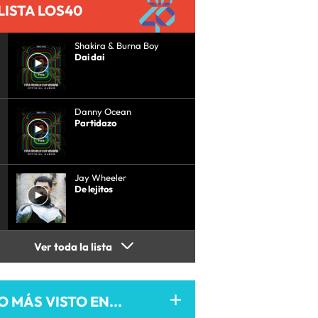
LISTA LOS40
Shakira & Burna Boy
Dai dai
Danny Ocean
Partidazo
Jay Wheeler
De lejitos
Ver toda la lista
O MÁS VISTO EN...