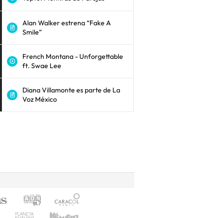
Alan Walker estrena “Fake A
Smile”
French Montana - Unforgettable
ft. Swae Lee
Diana Villamonte es parte de La
Voz México