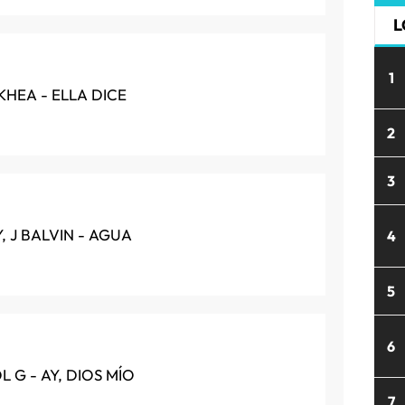
L
1
 KHEA - ELLA DICE
2
3
, J BALVIN - AGUA
4
5
6
 G - AY, DIOS MÍO
7