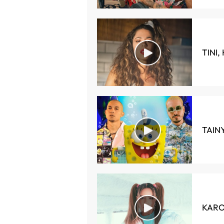
TINI,
TAINY
KAROL