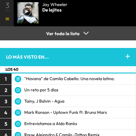
3
Jay Wheeler
De lejitos
Ver toda la lista
LO MÁS VISTO EN...
LOS 40
1
"Havana" de Camila Cabello: Una novela latina.
2
Un reto por 5 días
3
Tainy, J Balvin - Agua
4
Mark Ronson - Uptown Funk ft. Bruno Mars
5
Entrevistamos a Aldo Ranks
6
Rauw Alejandro & Camilo -Tattoo Remix