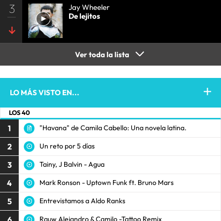
3
Jay Wheeler
De lejitos
Ver toda la lista
LO MÁS VISTO EN...
LOS 40
1
"Havana" de Camila Cabello: Una novela latina.
2
Un reto por 5 días
3
Tainy, J Balvin - Agua
4
Mark Ronson - Uptown Funk ft. Bruno Mars
5
Entrevistamos a Aldo Ranks
6
Rauw Alejandro & Camilo -Tattoo Remix