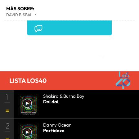
MÁS SOBRE:
DAVID BISBAL
•
Comentarios
LISTA LOS40
1
Shakira & Burna Boy
Dai dai
2
Danny Ocean
Partidazo