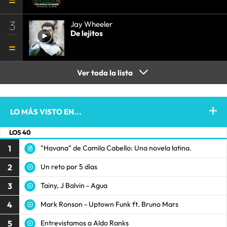
3
Jay Wheeler
De lejitos
Ver toda la lista
LO MÁS VISTO EN...
LOS 40
1
"Havana" de Camila Cabello: Una novela latina.
2
Un reto por 5 días
3
Tainy, J Balvin - Agua
4
Mark Ronson - Uptown Funk ft. Bruno Mars
5
Entrevistamos a Aldo Ranks