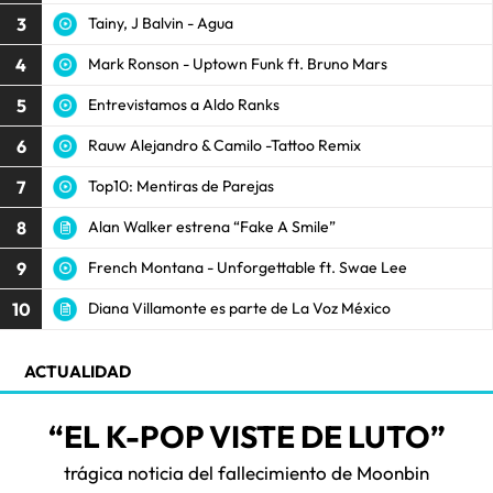
3
Tainy, J Balvin - Agua
4
Mark Ronson - Uptown Funk ft. Bruno Mars
5
Entrevistamos a Aldo Ranks
6
Rauw Alejandro & Camilo -Tattoo Remix
7
Top10: Mentiras de Parejas
8
Alan Walker estrena “Fake A Smile”
9
French Montana - Unforgettable ft. Swae Lee
10
Diana Villamonte es parte de La Voz México
ACTUALIDAD
“EL K-POP VISTE DE LUTO”
trágica noticia del fallecimiento de Moonbin