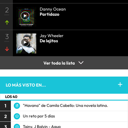
2
Danny Ocean
Partidazo
3
Jay Wheeler
De lejitos
Ver toda la lista
LO MÁS VISTO EN...
LOS 40
1
"Havana" de Camila Cabello: Una novela latina.
2
Un reto por 5 días
3
Tainy, J Balvin - Agua