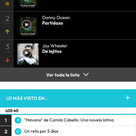
2
Danny Ocean
Partidazo
3
Jay Wheeler
De lejitos
Ver toda la lista
LO MÁS VISTO EN...
LOS 40
1
"Havana" de Camila Cabello: Una novela latina.
2
Un reto por 5 días