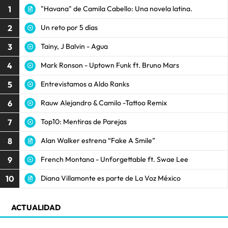
1
"Havana" de Camila Cabello: Una novela latina.
2
Un reto por 5 días
3
Tainy, J Balvin - Agua
4
Mark Ronson - Uptown Funk ft. Bruno Mars
5
Entrevistamos a Aldo Ranks
6
Rauw Alejandro & Camilo -Tattoo Remix
7
Top10: Mentiras de Parejas
8
Alan Walker estrena “Fake A Smile”
9
French Montana - Unforgettable ft. Swae Lee
10
Diana Villamonte es parte de La Voz México
ACTUALIDAD