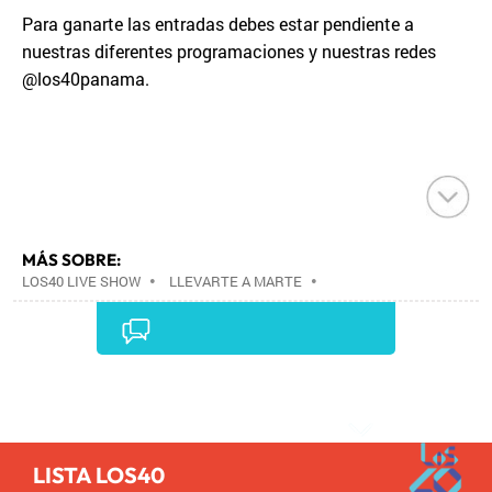
Para ganarte las entradas debes estar pendiente a
nuestras diferentes programaciones y nuestras redes
@los40panama.
MÁS SOBRE:
LOS40 LIVE SHOW
•
LLEVARTE A MARTE
•
CONCIERTOS
•
LOS40
•
GRUPOS MÚSICA
•
EVENTOS MUSICALES
•
PRISA RADIO
•
AGENDA
CULTURAL
•
RADIO
•
AGENDA
•
PRISA MEDIA
•
MÚSICA
•
GRUPO PRISA
•
EVENTOS
•
CULTURA
Comentarios
•
GRUPO COMUNICACIÓN
•
SOCIEDAD
•
MEDIOS
COMUNICACIÓN
•
COMUNICACIÓN
•
LISTA LOS40