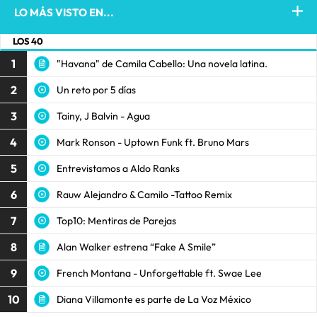
LO MÁS VISTO EN...
LOS 40
1
"Havana" de Camila Cabello: Una novela latina.
2
Un reto por 5 días
3
Tainy, J Balvin - Agua
4
Mark Ronson - Uptown Funk ft. Bruno Mars
5
Entrevistamos a Aldo Ranks
6
Rauw Alejandro & Camilo -Tattoo Remix
7
Top10: Mentiras de Parejas
8
Alan Walker estrena “Fake A Smile”
9
French Montana - Unforgettable ft. Swae Lee
10
Diana Villamonte es parte de La Voz México