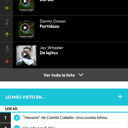
2
Danny Ocean
Partidazo
3
Jay Wheeler
De lejitos
Ver toda la lista
LO MÁS VISTO EN...
LOS 40
1
"Havana" de Camila Cabello: Una novela latina.