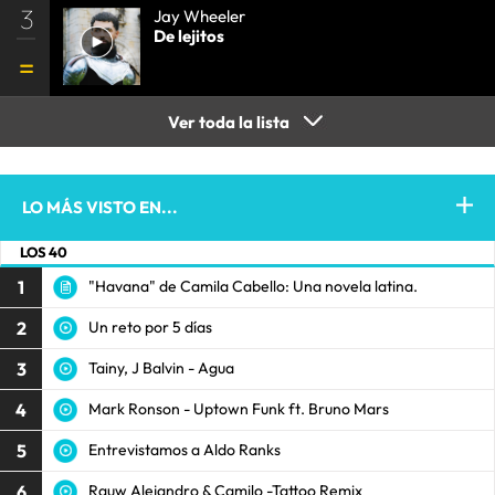
3
Jay Wheeler
De lejitos
Ver toda la lista
LO MÁS VISTO EN...
LOS 40
1
"Havana" de Camila Cabello: Una novela latina.
2
Un reto por 5 días
3
Tainy, J Balvin - Agua
4
Mark Ronson - Uptown Funk ft. Bruno Mars
5
Entrevistamos a Aldo Ranks
6
Rauw Alejandro & Camilo -Tattoo Remix