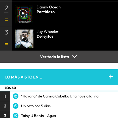
2
Danny Ocean
Partidazo
3
Jay Wheeler
De lejitos
Ver toda la lista
LO MÁS VISTO EN...
LOS 40
1
"Havana" de Camila Cabello: Una novela latina.
2
Un reto por 5 días
3
Tainy, J Balvin - Agua