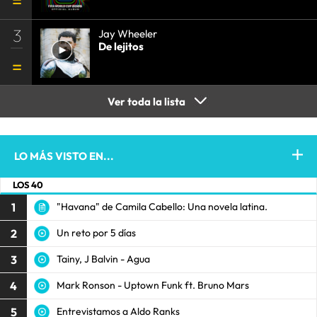
3
Jay Wheeler
De lejitos
Ver toda la lista
LO MÁS VISTO EN...
LOS 40
1
"Havana" de Camila Cabello: Una novela latina.
2
Un reto por 5 días
3
Tainy, J Balvin - Agua
4
Mark Ronson - Uptown Funk ft. Bruno Mars
5
Entrevistamos a Aldo Ranks