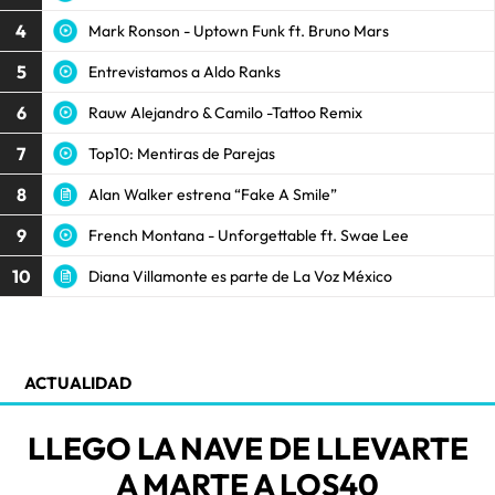
4
Mark Ronson - Uptown Funk ft. Bruno Mars
5
Entrevistamos a Aldo Ranks
6
Rauw Alejandro & Camilo -Tattoo Remix
7
Top10: Mentiras de Parejas
8
Alan Walker estrena “Fake A Smile”
9
French Montana - Unforgettable ft. Swae Lee
10
Diana Villamonte es parte de La Voz México
ACTUALIDAD
LLEGO LA NAVE DE LLEVARTE
A MARTE A LOS40