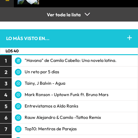
Ver toda la lista
LO MÁS VISTO EN...
LOS 40
1
"Havana" de Camila Cabello: Una novela latina.
2
Un reto por 5 días
3
Tainy, J Balvin - Agua
4
Mark Ronson - Uptown Funk ft. Bruno Mars
5
Entrevistamos a Aldo Ranks
6
Rauw Alejandro & Camilo -Tattoo Remix
7
Top10: Mentiras de Parejas