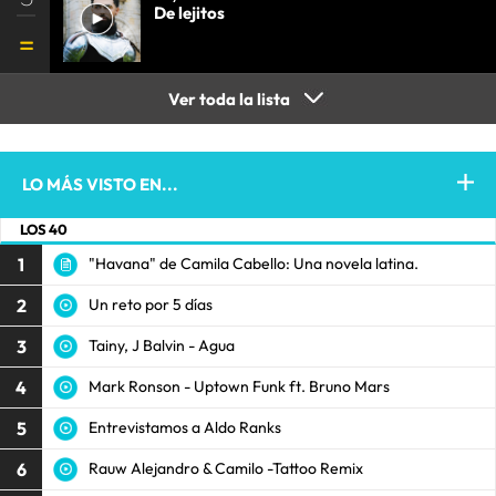
De lejitos
Ver toda la lista
LO MÁS VISTO EN...
LOS 40
1
"Havana" de Camila Cabello: Una novela latina.
2
Un reto por 5 días
3
Tainy, J Balvin - Agua
4
Mark Ronson - Uptown Funk ft. Bruno Mars
5
Entrevistamos a Aldo Ranks
6
Rauw Alejandro & Camilo -Tattoo Remix