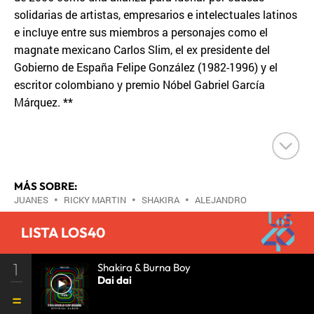
solidarias de artistas, empresarios e intelectuales latinos
e incluye entre sus miembros a personajes como el
magnate mexicano Carlos Slim, el ex presidente del
Gobierno de España Felipe González (1982-1996) y el
escritor colombiano y premio Nóbel Gabriel García
Márquez. **
MÁS SOBRE:
JUANES
•
RICKY MARTIN
•
SHAKIRA
•
ALEJANDRO
SANZ
•
CALLE 13
•
DIEGO TORRES
•
DAVID
LISTA LOS40
BISBAL
•
PAULINA RUBIO
•
GUSTAVO CERATI
•
ALEKS SYNTEK
•
MÚSICOS
•
CANTAUTORES
•
1
GENTE
•
SOCIEDAD
Shakira & Burna Boy
•
MÚSICA
•
Dai dai