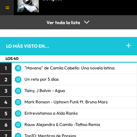
Ver toda la lista
LO MÁS VISTO EN...
LOS 40
1
"Havana" de Camila Cabello: Una novela latina.
2
Un reto por 5 días
3
Tainy, J Balvin - Agua
4
Mark Ronson - Uptown Funk ft. Bruno Mars
5
Entrevistamos a Aldo Ranks
6
Rauw Alejandro & Camilo -Tattoo Remix
7
Top10: Mentiras de Parejas