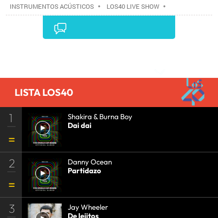
INSTRUMENTOS ACÚSTICOS
•
LOS40 LIVE SHOW
•
CONCIERTOS
•
LOS40
•
EVENTOS MUSICALES
•
PRISA RADIO
•
AGENDA CULTURAL
•
RADIO
•
AGENDA
•
PRISA MEDIA
•
MÚSICA
•
GRUPO
PRISA
•
EVENTOS
•
CULTURA
•
GRUPO
Comentarios
COMUNICACIÓN
•
SOCIEDAD
•
MEDIOS
COMUNICACIÓN
•
COMUNICACIÓN
•
LISTA LOS40
1
Shakira & Burna Boy
Dai dai
2
Danny Ocean
Partidazo
3
Jay Wheeler
De lejitos