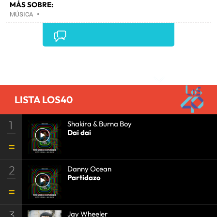
MÁS SOBRE:
MÚSICA
•
Comentarios
LISTA LOS40
1
Shakira & Burna Boy
Dai dai
2
Danny Ocean
Partidazo
3
Jay Wheeler