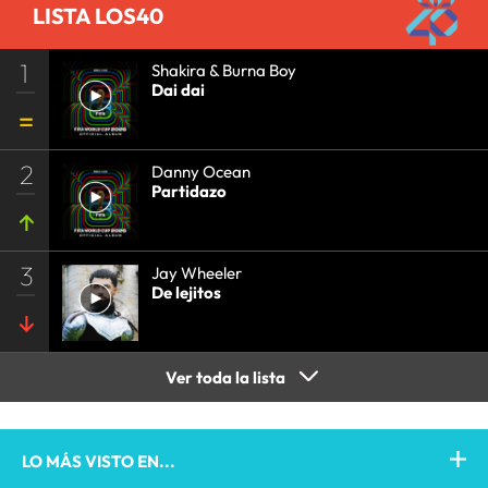
LISTA LOS40
1
Shakira & Burna Boy
Dai dai
2
Danny Ocean
Partidazo
3
Jay Wheeler
De lejitos
Ver toda la lista
LO MÁS VISTO EN...