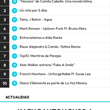
1
"Havana" de Camila Cabello: Una novela latina.
2
Un reto por 5 días
3
Tainy, J Balvin - Agua
4
Mark Ronson - Uptown Funk ft. Bruno Mars
5
Entrevistamos a Aldo Ranks
6
Rauw Alejandro & Camilo -Tattoo Remix
7
Top10: Mentiras de Parejas
8
Alan Walker estrena “Fake A Smile”
9
French Montana - Unforgettable ft. Swae Lee
10
Diana Villamonte es parte de La Voz México
ACTUALIDAD