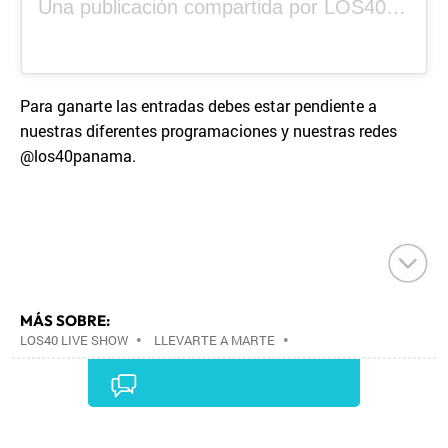
Una publicación compartida por LOS40 Panamá (@los40panama)
Para ganarte las entradas debes estar pendiente a
nuestras diferentes programaciones y nuestras redes
@los40panama.
MÁS SOBRE:
LOS40 LIVE SHOW
•
LLEVARTE A MARTE
•
CONCIERTOS
•
LOS40
•
GRUPOS MÚSICA
•
EVENTOS MUSICALES
•
PRISA RADIO
•
AGENDA
CULTURAL
•
RADIO
•
AGENDA
•
PRISA MEDIA
•
MÚSICA
•
GRUPO PRISA
•
EVENTOS
•
CULTURA
Comentarios