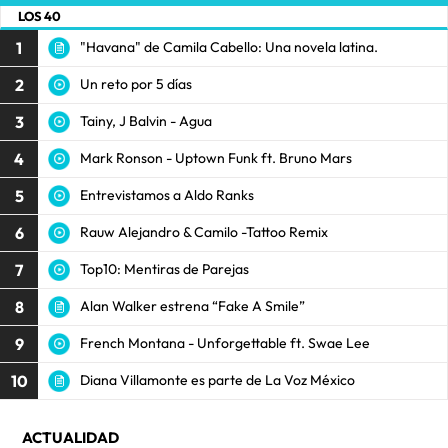
LOS 40
1
"Havana" de Camila Cabello: Una novela latina.
2
Un reto por 5 días
3
Tainy, J Balvin - Agua
4
Mark Ronson - Uptown Funk ft. Bruno Mars
5
Entrevistamos a Aldo Ranks
6
Rauw Alejandro & Camilo -Tattoo Remix
7
Top10: Mentiras de Parejas
8
Alan Walker estrena “Fake A Smile”
9
French Montana - Unforgettable ft. Swae Lee
10
Diana Villamonte es parte de La Voz México
ACTUALIDAD