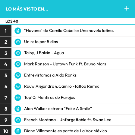
LO MÁS VISTO EN...
LOS 40
1
"Havana" de Camila Cabello: Una novela latina.
2
Un reto por 5 días
3
Tainy, J Balvin - Agua
4
Mark Ronson - Uptown Funk ft. Bruno Mars
5
Entrevistamos a Aldo Ranks
6
Rauw Alejandro & Camilo -Tattoo Remix
7
Top10: Mentiras de Parejas
8
Alan Walker estrena “Fake A Smile”
9
French Montana - Unforgettable ft. Swae Lee
10
Diana Villamonte es parte de La Voz México