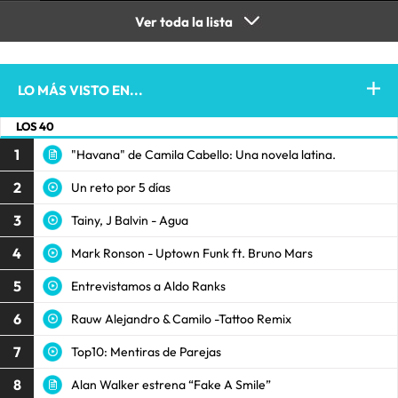
Ver toda la lista
LO MÁS VISTO EN...
LOS 40
1
"Havana" de Camila Cabello: Una novela latina.
2
Un reto por 5 días
3
Tainy, J Balvin - Agua
4
Mark Ronson - Uptown Funk ft. Bruno Mars
5
Entrevistamos a Aldo Ranks
6
Rauw Alejandro & Camilo -Tattoo Remix
7
Top10: Mentiras de Parejas
8
Alan Walker estrena “Fake A Smile”