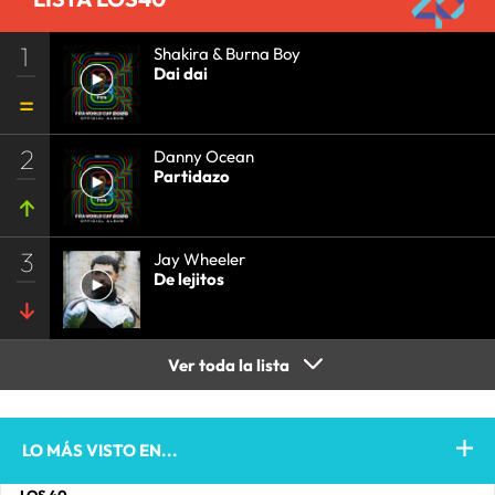
1
Shakira & Burna Boy
Dai dai
2
Danny Ocean
Partidazo
3
Jay Wheeler
De lejitos
Ver toda la lista
LO MÁS VISTO EN...
LOS 40