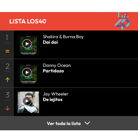
•
GRUPO COMUNICACIÓN
•
SOCIEDAD
•
MEDIOS
COMUNICACIÓN
•
COMUNICACIÓN
•
LISTA LOS40
1
Shakira & Burna Boy
Dai dai
2
Danny Ocean
Partidazo
3
Jay Wheeler
De lejitos
Ver toda la lista