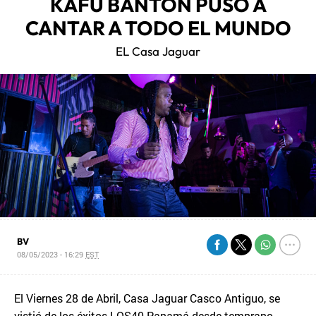
KAFU BANTON PUSO A
CANTAR A TODO EL MUNDO
EL Casa Jaguar
BV
08/05/2023 - 16:29
EST
El Viernes 28 de Abril, Casa Jaguar Casco Antiguo, se
vistió de los éxitos LOS40 Panamá desde temprano.