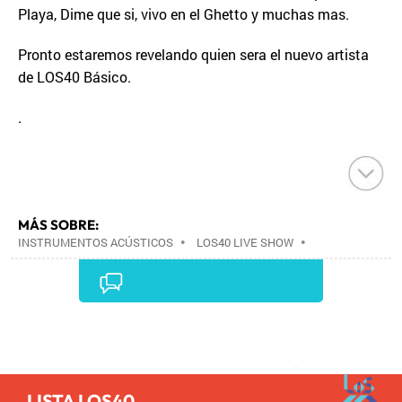
Playa, Dime que si, vivo en el Ghetto y muchas mas.
Pronto estaremos revelando quien sera el nuevo artista
de LOS40 Básico.
.
MÁS SOBRE:
INSTRUMENTOS ACÚSTICOS
•
LOS40 LIVE SHOW
•
CONCIERTOS
•
LOS40
•
EVENTOS MUSICALES
•
PRISA RADIO
•
AGENDA CULTURAL
•
RADIO
•
AGENDA
•
PRISA MEDIA
•
MÚSICA
•
GRUPO
PRISA
•
EVENTOS
•
CULTURA
•
GRUPO
Comentarios
COMUNICACIÓN
•
SOCIEDAD
•
MEDIOS
COMUNICACIÓN
•
COMUNICACIÓN
•
LISTA LOS40