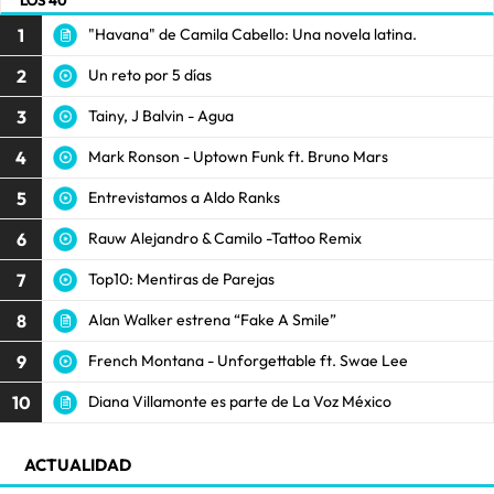
1
"Havana" de Camila Cabello: Una novela latina.
2
Un reto por 5 días
3
Tainy, J Balvin - Agua
4
Mark Ronson - Uptown Funk ft. Bruno Mars
5
Entrevistamos a Aldo Ranks
6
Rauw Alejandro & Camilo -Tattoo Remix
7
Top10: Mentiras de Parejas
8
Alan Walker estrena “Fake A Smile”
9
French Montana - Unforgettable ft. Swae Lee
10
Diana Villamonte es parte de La Voz México
ACTUALIDAD