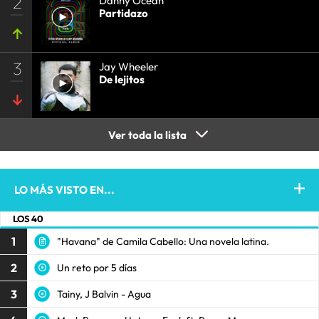
2
Danny Ocean
Partidazo
3
Jay Wheeler
De lejitos
Ver toda la lista
LO MÁS VISTO EN...
LOS 40
1
"Havana" de Camila Cabello: Una novela latina.
2
Un reto por 5 días
3
Tainy, J Balvin - Agua