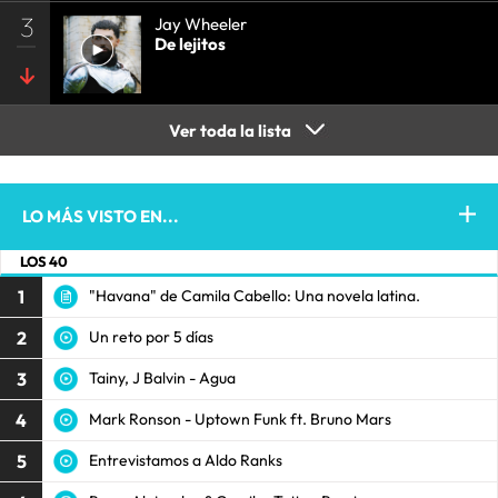
3
Jay Wheeler
De lejitos
Ver toda la lista
LO MÁS VISTO EN...
LOS 40
1
"Havana" de Camila Cabello: Una novela latina.
2
Un reto por 5 días
3
Tainy, J Balvin - Agua
4
Mark Ronson - Uptown Funk ft. Bruno Mars
5
Entrevistamos a Aldo Ranks