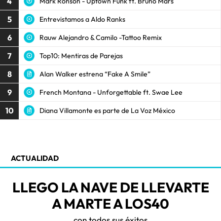
4
Mark Ronson - Uptown Funk ft. Bruno Mars
5
Entrevistamos a Aldo Ranks
6
Rauw Alejandro & Camilo -Tattoo Remix
7
Top10: Mentiras de Parejas
8
Alan Walker estrena “Fake A Smile”
9
French Montana - Unforgettable ft. Swae Lee
10
Diana Villamonte es parte de La Voz México
ACTUALIDAD
LLEGO LA NAVE DE LLEVARTE
A MARTE A LOS40
con todos sus éxitos