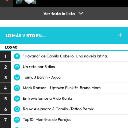
Ver toda la lista
LO MÁS VISTO EN...
LOS 40
1
"Havana" de Camila Cabello: Una novela latina.
2
Un reto por 5 días
3
Tainy, J Balvin - Agua
4
Mark Ronson - Uptown Funk ft. Bruno Mars
5
Entrevistamos a Aldo Ranks
6
Rauw Alejandro & Camilo -Tattoo Remix
7
Top10: Mentiras de Parejas