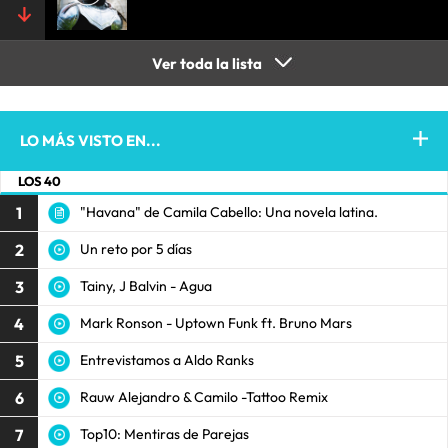
Ver toda la lista
LO MÁS VISTO EN...
LOS 40
1
"Havana" de Camila Cabello: Una novela latina.
2
Un reto por 5 días
3
Tainy, J Balvin - Agua
4
Mark Ronson - Uptown Funk ft. Bruno Mars
5
Entrevistamos a Aldo Ranks
6
Rauw Alejandro & Camilo -Tattoo Remix
7
Top10: Mentiras de Parejas