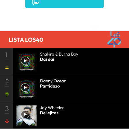
Comentarios
LISTA LOS40
1
Shakira & Burna Boy
Dai dai
2
Danny Ocean
Partidazo
3
Jay Wheeler
De lejitos