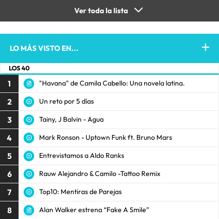
Ver toda la lista
LO MÁS VISTO EN...
LOS 40
1
"Havana" de Camila Cabello: Una novela latina.
2
Un reto por 5 días
3
Tainy, J Balvin - Agua
4
Mark Ronson - Uptown Funk ft. Bruno Mars
5
Entrevistamos a Aldo Ranks
6
Rauw Alejandro & Camilo -Tattoo Remix
7
Top10: Mentiras de Parejas
8
Alan Walker estrena “Fake A Smile”