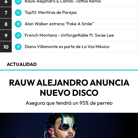
6
Rauw Alejandro & Camilo -Tattoo Remix
7
Top10: Mentiras de Parejas
8
Alan Walker estrena “Fake A Smile”
9
French Montana - Unforgettable ft. Swae Lee
10
Diana Villamonte es parte de La Voz México
ACTUALIDAD
RAUW ALEJANDRO ANUNCIA
NUEVO DISCO
Asegura que tendrá un 95% de perreo