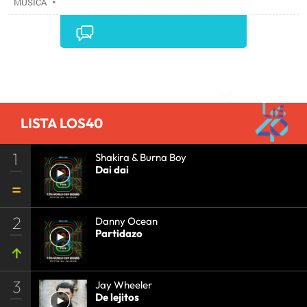
MÚSICA
•
Comentarios
LISTA LOS40
1
Shakira & Burna Boy
Dai dai
2
Danny Ocean
Partidazo
3
Jay Wheeler
De lejitos