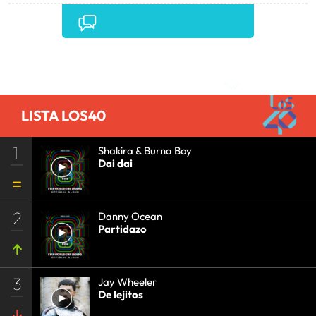
CONCIERTOS
•
LOS40
•
EVENTOS MUSICALES
•
PRISA RADIO
•
AGENDA CULTURAL
•
RADIO
•
AGENDA
•
PRISA MEDIA
•
MÚSICA
•
GRUPO
PRISA
•
EVENTOS
•
CULTURA
•
GRUPO
Comentarios
COMUNICACIÓN
•
SOCIEDAD
•
MEDIOS
COMUNICACIÓN
•
COMUNICACIÓN
•
LISTA LOS40
1
Shakira & Burna Boy
Dai dai
2
Danny Ocean
Partidazo
3
Jay Wheeler
De lejitos