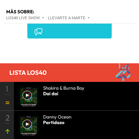
MÁS SOBRE:
LOS40 LIVE SHOW
•
LLEVARTE A MARTE
•
CONCIERTOS
•
LOS40
•
GRUPOS MÚSICA
•
EVENTOS MUSICALES
•
PRISA RADIO
•
AGENDA
CULTURAL
•
RADIO
•
AGENDA
•
PRISA MEDIA
•
MÚSICA
•
GRUPO PRISA
•
EVENTOS
•
CULTURA
Comentarios
•
GRUPO COMUNICACIÓN
•
SOCIEDAD
•
MEDIOS
COMUNICACIÓN
•
COMUNICACIÓN
•
LISTA LOS40
1
Shakira & Burna Boy
Dai dai
2
Danny Ocean
Partidazo