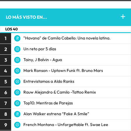
LO MÁS VISTO EN...
LOS 40
1
"Havana" de Camila Cabello: Una novela latina.
2
Un reto por 5 días
3
Tainy, J Balvin - Agua
4
Mark Ronson - Uptown Funk ft. Bruno Mars
5
Entrevistamos a Aldo Ranks
6
Rauw Alejandro & Camilo -Tattoo Remix
7
Top10: Mentiras de Parejas
8
Alan Walker estrena “Fake A Smile”
9
French Montana - Unforgettable ft. Swae Lee