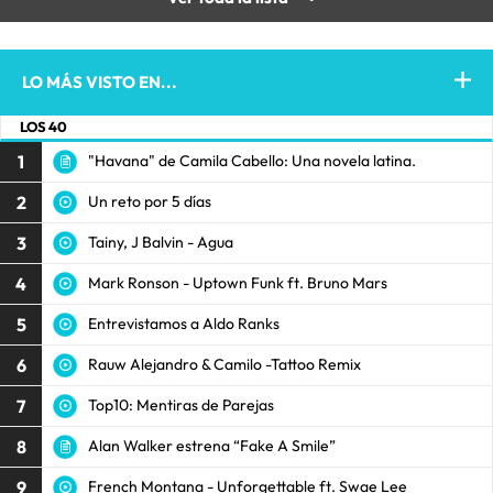
LO MÁS VISTO EN...
LOS 40
1
"Havana" de Camila Cabello: Una novela latina.
2
Un reto por 5 días
3
Tainy, J Balvin - Agua
4
Mark Ronson - Uptown Funk ft. Bruno Mars
5
Entrevistamos a Aldo Ranks
6
Rauw Alejandro & Camilo -Tattoo Remix
7
Top10: Mentiras de Parejas
8
Alan Walker estrena “Fake A Smile”
9
French Montana - Unforgettable ft. Swae Lee