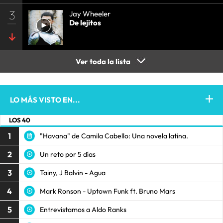
3
Jay Wheeler
De lejitos
Ver toda la lista
LO MÁS VISTO EN...
LOS 40
1
"Havana" de Camila Cabello: Una novela latina.
2
Un reto por 5 días
3
Tainy, J Balvin - Agua
4
Mark Ronson - Uptown Funk ft. Bruno Mars
5
Entrevistamos a Aldo Ranks