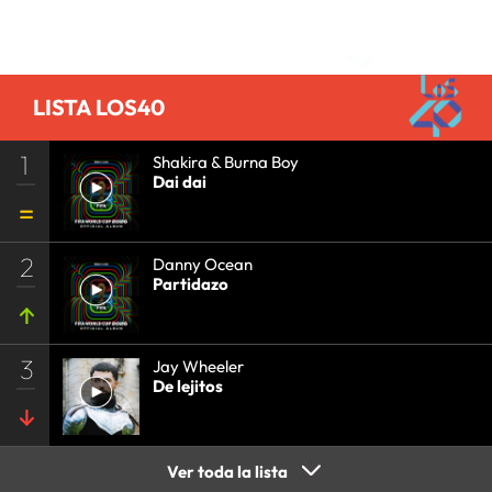
PRISA
•
EVENTOS
•
CULTURA
•
GRUPO
Comentarios
COMUNICACIÓN
•
SOCIEDAD
•
MEDIOS
COMUNICACIÓN
•
COMUNICACIÓN
•
LISTA LOS40
1
Shakira & Burna Boy
Dai dai
2
Danny Ocean
Partidazo
3
Jay Wheeler
De lejitos
Ver toda la lista