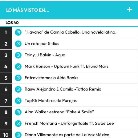
LO MÁS VISTO EN...
LOS 40
1
"Havana" de Camila Cabello: Una novela latina.
2
Un reto por 5 días
3
Tainy, J Balvin - Agua
4
Mark Ronson - Uptown Funk ft. Bruno Mars
5
Entrevistamos a Aldo Ranks
6
Rauw Alejandro & Camilo -Tattoo Remix
7
Top10: Mentiras de Parejas
8
Alan Walker estrena “Fake A Smile”
9
French Montana - Unforgettable ft. Swae Lee
10
Diana Villamonte es parte de La Voz México