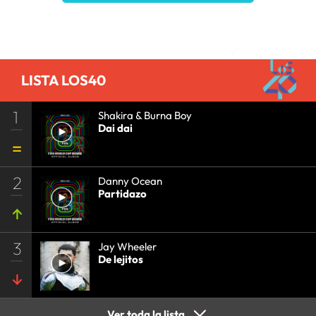
Comentarios
LISTA LOS40
1
Shakira & Burna Boy
Dai dai
2
Danny Ocean
Partidazo
3
Jay Wheeler
De lejitos
Ver toda la lista