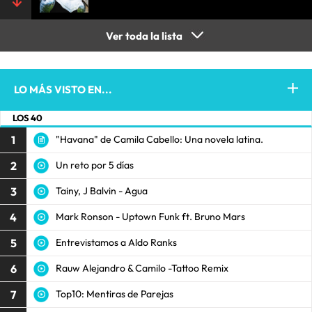
Ver toda la lista
LO MÁS VISTO EN...
LOS 40
1
"Havana" de Camila Cabello: Una novela latina.
2
Un reto por 5 días
3
Tainy, J Balvin - Agua
4
Mark Ronson - Uptown Funk ft. Bruno Mars
5
Entrevistamos a Aldo Ranks
6
Rauw Alejandro & Camilo -Tattoo Remix
7
Top10: Mentiras de Parejas