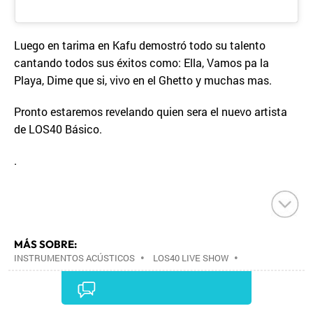
Luego en tarima en Kafu demostró todo su talento
cantando todos sus éxitos como: Ella, Vamos pa la
Playa, Dime que si, vivo en el Ghetto y muchas mas.
Pronto estaremos revelando quien sera el nuevo artista
de LOS40 Básico.
.
MÁS SOBRE:
INSTRUMENTOS ACÚSTICOS
•
LOS40 LIVE SHOW
•
CONCIERTOS
•
LOS40
•
EVENTOS MUSICALES
•
PRISA RADIO
•
AGENDA CULTURAL
•
RADIO
•
AGENDA
•
PRISA MEDIA
•
MÚSICA
•
GRUPO