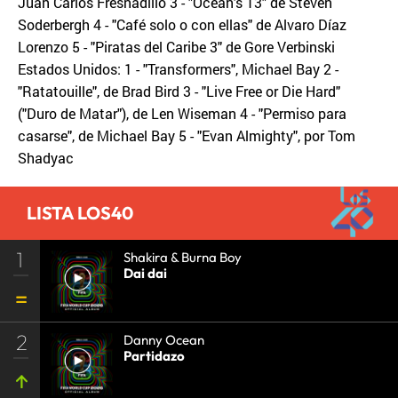
Juan Carlos Fresnadillo 3 - "Ocean's 13" de Steven
Soderbergh 4 - "Café solo o con ellas" de Alvaro Díaz
Lorenzo 5 - "Piratas del Caribe 3" de Gore Verbinski
Estados Unidos: 1 - "Transformers", Michael Bay 2 -
"Ratatouille", de Brad Bird 3 - "Live Free or Die Hard"
("Duro de Matar"), de Len Wiseman 4 - "Permiso para
casarse", de Michael Bay 5 - "Evan Almighty", por Tom
Shadyac
LISTA LOS40
1
Shakira & Burna Boy
Dai dai
2
Danny Ocean
Partidazo