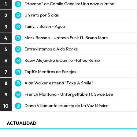
1
"Havana" de Camila Cabello: Una novela latina.
2
Un reto por 5 días
3
Tainy, J Balvin - Agua
4
Mark Ronson - Uptown Funk ft. Bruno Mars
5
Entrevistamos a Aldo Ranks
6
Rauw Alejandro & Camilo -Tattoo Remix
7
Top10: Mentiras de Parejas
8
Alan Walker estrena “Fake A Smile”
9
French Montana - Unforgettable ft. Swae Lee
10
Diana Villamonte es parte de La Voz México
ACTUALIDAD