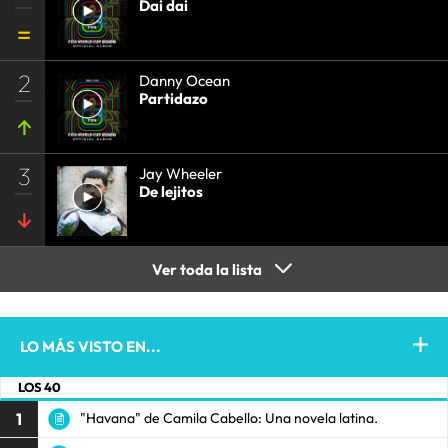
Dai dai
2
Danny Ocean
Partidazo
3
Jay Wheeler
De lejitos
Ver toda la lista
LO MÁS VISTO EN...
LOS 40
1
"Havana" de Camila Cabello: Una novela latina.