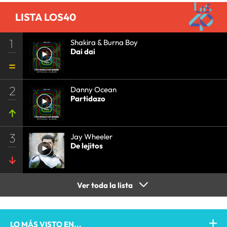
COMUNICACIÓN
•
COMUNICACIÓN
•
LISTA LOS40
1
Shakira & Burna Boy
Dai dai
2
Danny Ocean
Partidazo
3
Jay Wheeler
De lejitos
Ver toda la lista
LO MÁS VISTO EN...