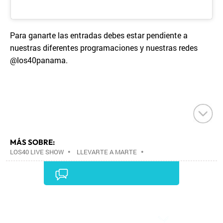
Para ganarte las entradas debes estar pendiente a
nuestras diferentes programaciones y nuestras redes
@los40panama.
MÁS SOBRE:
LOS40 LIVE SHOW
•
LLEVARTE A MARTE
•
CONCIERTOS
•
LOS40
•
GRUPOS MÚSICA
•
EVENTOS MUSICALES
•
PRISA RADIO
•
AGENDA
CULTURAL
•
RADIO
•
AGENDA
•
PRISA MEDIA
•
MÚSICA
•
GRUPO PRISA
•
EVENTOS
•
CULTURA
Comentarios
•
GRUPO COMUNICACIÓN
•
SOCIEDAD
•
MEDIOS