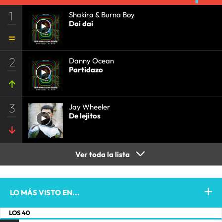
1
Shakira & Burna Boy
Dai dai
2
Danny Ocean
Partidazo
3
Jay Wheeler
De lejitos
Ver toda la lista
LO MÁS VISTO EN...
LOS 40