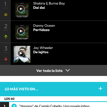
1
Shakira & Burna Boy
Dai dai
2
Danny Ocean
Partidazo
3
Jay Wheeler
De lejitos
Ver toda la lista
LO MÁS VISTO EN...
LOS 40
1
"Havana" de Camila Cabello: Una novela latina.