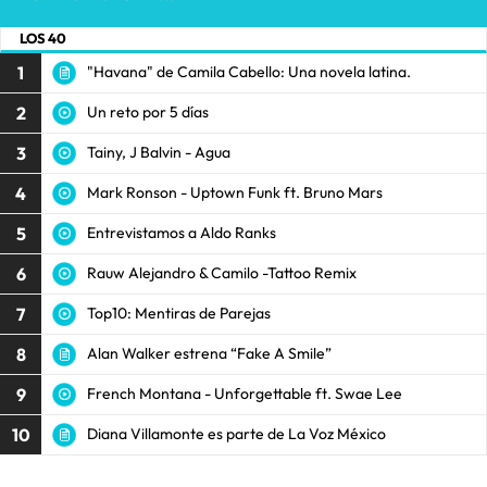
LOS 40
1
"Havana" de Camila Cabello: Una novela latina.
2
Un reto por 5 días
3
Tainy, J Balvin - Agua
4
Mark Ronson - Uptown Funk ft. Bruno Mars
5
Entrevistamos a Aldo Ranks
6
Rauw Alejandro & Camilo -Tattoo Remix
7
Top10: Mentiras de Parejas
8
Alan Walker estrena “Fake A Smile”
9
French Montana - Unforgettable ft. Swae Lee
10
Diana Villamonte es parte de La Voz México