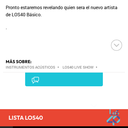
Pronto estaremos revelando quien sera el nuevo artista
de LOS40 Básico.
.
MÁS SOBRE:
INSTRUMENTOS ACÚSTICOS
•
LOS40 LIVE SHOW
•
CONCIERTOS
•
LOS40
•
EVENTOS MUSICALES
•
PRISA RADIO
•
AGENDA CULTURAL
•
RADIO
•
AGENDA
•
PRISA MEDIA
•
MÚSICA
•
GRUPO
PRISA
•
EVENTOS
•
CULTURA
•
GRUPO
Comentarios
COMUNICACIÓN
•
SOCIEDAD
•
MEDIOS
COMUNICACIÓN
•
COMUNICACIÓN
•
LISTA LOS40