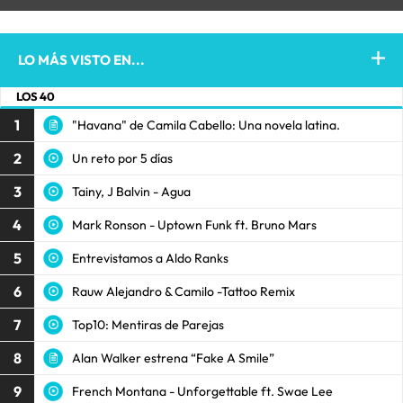
LO MÁS VISTO EN...
LOS 40
1
"Havana" de Camila Cabello: Una novela latina.
2
Un reto por 5 días
3
Tainy, J Balvin - Agua
4
Mark Ronson - Uptown Funk ft. Bruno Mars
5
Entrevistamos a Aldo Ranks
6
Rauw Alejandro & Camilo -Tattoo Remix
7
Top10: Mentiras de Parejas
8
Alan Walker estrena “Fake A Smile”
9
French Montana - Unforgettable ft. Swae Lee