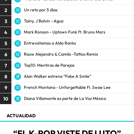
2
Un reto por 5 días
3
Tainy, J Balvin - Agua
4
Mark Ronson - Uptown Funk ft. Bruno Mars
5
Entrevistamos a Aldo Ranks
6
Rauw Alejandro & Camilo -Tattoo Remix
7
Top10: Mentiras de Parejas
8
Alan Walker estrena “Fake A Smile”
9
French Montana - Unforgettable ft. Swae Lee
10
Diana Villamonte es parte de La Voz México
ACTUALIDAD
“EL K-POP VISTE DE LUTO”