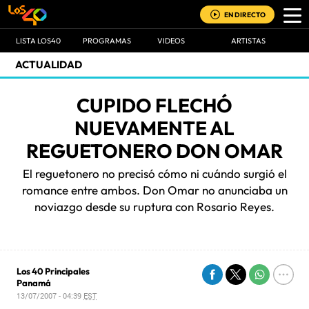
EN DIRECTO
LISTA LOS40
PROGRAMAS
VIDEOS
ARTISTAS
ACTUALIDAD
CUPIDO FLECHÓ
NUEVAMENTE AL
REGUETONERO DON OMAR
El reguetonero no precisó cómo ni cuándo surgió el
romance entre ambos. Don Omar no anunciaba un
noviazgo desde su ruptura con Rosario Reyes.
Los 40 Principales
Panamá
13/07/2007 - 04:39
EST