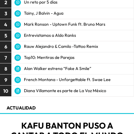
2
Un reto por 5 días
3
Tainy, J Balvin - Agua
4
Mark Ronson - Uptown Funk ft. Bruno Mars
5
Entrevistamos a Aldo Ranks
6
Rauw Alejandro & Camilo -Tattoo Remix
7
Top10: Mentiras de Parejas
8
Alan Walker estrena “Fake A Smile”
9
French Montana - Unforgettable ft. Swae Lee
10
Diana Villamonte es parte de La Voz México
ACTUALIDAD
KAFU BANTON PUSO A