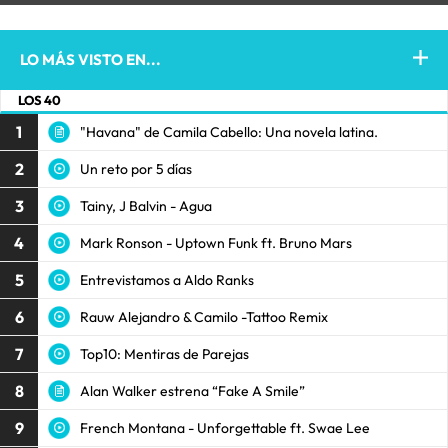
LO MÁS VISTO EN...
LOS 40
1
"Havana" de Camila Cabello: Una novela latina.
2
Un reto por 5 días
3
Tainy, J Balvin - Agua
4
Mark Ronson - Uptown Funk ft. Bruno Mars
5
Entrevistamos a Aldo Ranks
6
Rauw Alejandro & Camilo -Tattoo Remix
7
Top10: Mentiras de Parejas
8
Alan Walker estrena “Fake A Smile”
9
French Montana - Unforgettable ft. Swae Lee