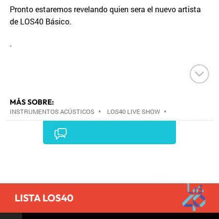
Pronto estaremos revelando quien sera el nuevo artista
de LOS40 Básico.
.
MÁS SOBRE:
INSTRUMENTOS ACÚSTICOS
•
LOS40 LIVE SHOW
•
CONCIERTOS
•
LOS40
•
EVENTOS MUSICALES
•
PRISA RADIO
•
AGENDA CULTURAL
•
RADIO
•
AGENDA
•
PRISA MEDIA
•
MÚSICA
•
GRUPO
PRISA
•
EVENTOS
•
CULTURA
•
GRUPO
Comentarios
COMUNICACIÓN
•
SOCIEDAD
•
MEDIOS
COMUNICACIÓN
•
COMUNICACIÓN
•
LISTA LOS40