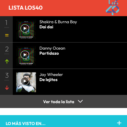
LISTA LOS40
1
Shakira & Burna Boy
Dai dai
2
Danny Ocean
Partidazo
3
Jay Wheeler
De lejitos
Ver toda la lista
LO MÁS VISTO EN...