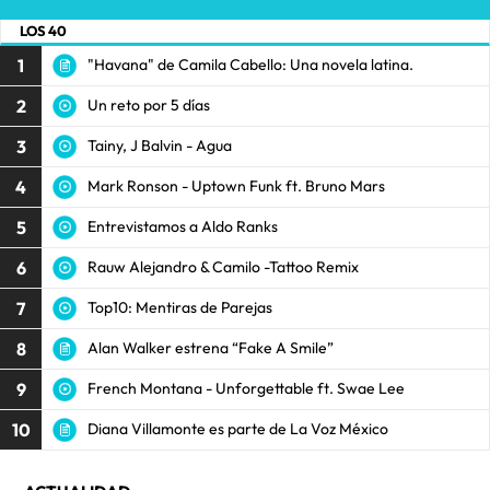
LOS 40
1
"Havana" de Camila Cabello: Una novela latina.
2
Un reto por 5 días
3
Tainy, J Balvin - Agua
4
Mark Ronson - Uptown Funk ft. Bruno Mars
5
Entrevistamos a Aldo Ranks
6
Rauw Alejandro & Camilo -Tattoo Remix
7
Top10: Mentiras de Parejas
8
Alan Walker estrena “Fake A Smile”
9
French Montana - Unforgettable ft. Swae Lee
10
Diana Villamonte es parte de La Voz México