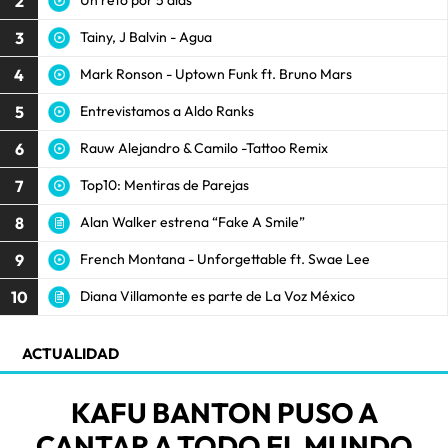
2
Un reto por 5 días
3
Tainy, J Balvin - Agua
4
Mark Ronson - Uptown Funk ft. Bruno Mars
5
Entrevistamos a Aldo Ranks
6
Rauw Alejandro & Camilo -Tattoo Remix
7
Top10: Mentiras de Parejas
8
Alan Walker estrena “Fake A Smile”
9
French Montana - Unforgettable ft. Swae Lee
10
Diana Villamonte es parte de La Voz México
ACTUALIDAD
KAFU BANTON PUSO A
CANTAR A TODO EL MUNDO