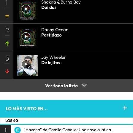
1
Shakira & Burna Boy
Dai dai
2
Danny Ocean
Partidazo
3
Jay Wheeler
De lejitos
Ver toda la lista
LO MÁS VISTO EN...
LOS 40
1
"Havana" de Camila Cabello: Una novela latina.