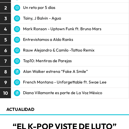
2
Un reto por 5 días
3
Tainy, J Balvin - Agua
4
Mark Ronson - Uptown Funk ft. Bruno Mars
5
Entrevistamos a Aldo Ranks
6
Rauw Alejandro & Camilo -Tattoo Remix
7
Top10: Mentiras de Parejas
8
Alan Walker estrena “Fake A Smile”
9
French Montana - Unforgettable ft. Swae Lee
10
Diana Villamonte es parte de La Voz México
ACTUALIDAD
“EL K-POP VISTE DE LUTO”