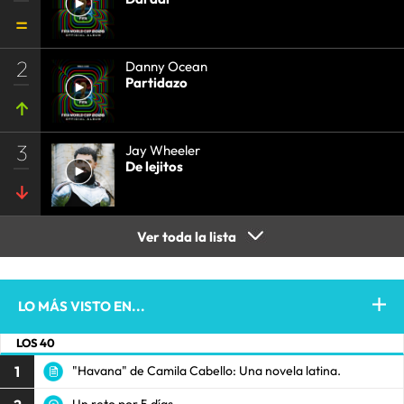
2
Danny Ocean
Partidazo
3
Jay Wheeler
De lejitos
Ver toda la lista
LO MÁS VISTO EN...
LOS 40
1
"Havana" de Camila Cabello: Una novela latina.