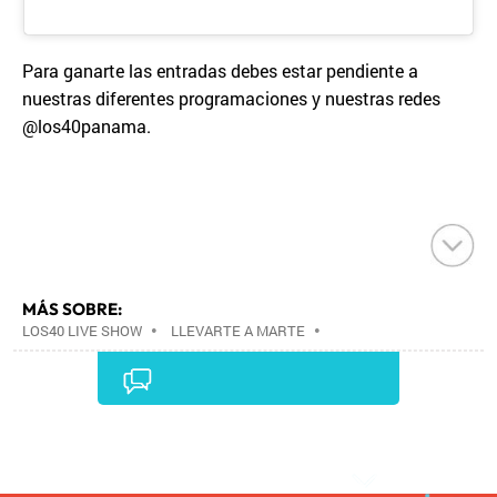
Para ganarte las entradas debes estar pendiente a
nuestras diferentes programaciones y nuestras redes
@los40panama.
MÁS SOBRE:
LOS40 LIVE SHOW
•
LLEVARTE A MARTE
•
CONCIERTOS
•
LOS40
•
GRUPOS MÚSICA
•
EVENTOS MUSICALES
•
PRISA RADIO
•
AGENDA
CULTURAL
•
RADIO
•
AGENDA
•
PRISA MEDIA
•
MÚSICA
•
GRUPO PRISA
•
EVENTOS
•
CULTURA
Comentarios
•
GRUPO COMUNICACIÓN
•
SOCIEDAD
•
MEDIOS
COMUNICACIÓN
•
COMUNICACIÓN
•