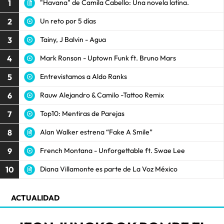
1
"Havana" de Camila Cabello: Una novela latina.
2
Un reto por 5 días
3
Tainy, J Balvin - Agua
4
Mark Ronson - Uptown Funk ft. Bruno Mars
5
Entrevistamos a Aldo Ranks
6
Rauw Alejandro & Camilo -Tattoo Remix
7
Top10: Mentiras de Parejas
8
Alan Walker estrena “Fake A Smile”
9
French Montana - Unforgettable ft. Swae Lee
10
Diana Villamonte es parte de La Voz México
ACTUALIDAD