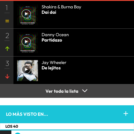
1
Shakira & Burna Boy
Dai dai
2
Danny Ocean
Partidazo
3
Jay Wheeler
De lejitos
Ver toda la lista
LO MÁS VISTO EN...
LOS 40