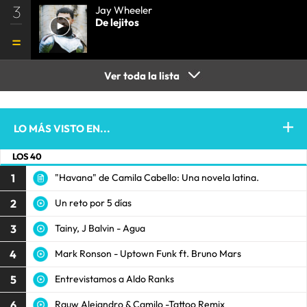
3
Jay Wheeler
De lejitos
Ver toda la lista
LO MÁS VISTO EN...
LOS 40
1
"Havana" de Camila Cabello: Una novela latina.
2
Un reto por 5 días
3
Tainy, J Balvin - Agua
4
Mark Ronson - Uptown Funk ft. Bruno Mars
5
Entrevistamos a Aldo Ranks
6
Rauw Alejandro & Camilo -Tattoo Remix