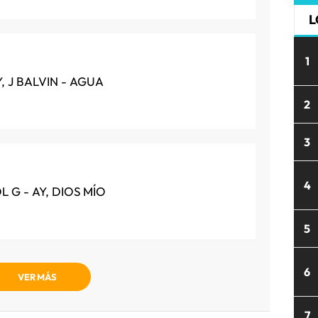
L
1
, J BALVIN - AGUA
2
3
4
 G - AY, DIOS MÍO
5
6
VER MÁS
7