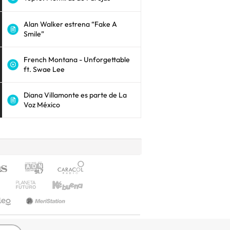
Alan Walker estrena “Fake A
Smile”
French Montana - Unforgettable
ft. Swae Lee
Diana Villamonte es parte de La
Voz México