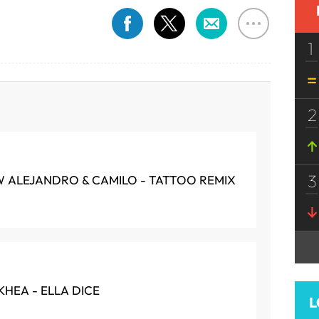
1
2
3
 ALEJANDRO & CAMILO - TATTOO REMIX
 KHEA - ELLA DICE
L