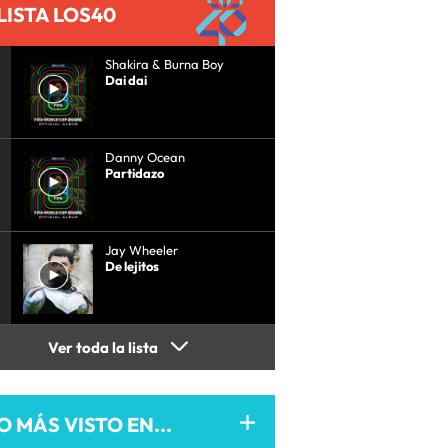
LISTA LOS40
Shakira & Burna Boy
Dai dai
Danny Ocean
Partidazo
Jay Wheeler
De lejitos
Ver toda la lista
O MÁS VISTO EN...