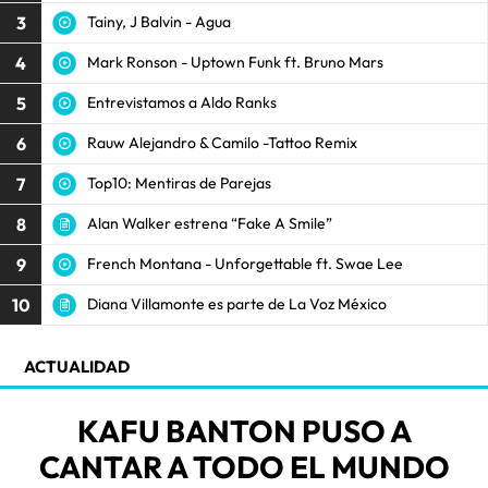
3
Tainy, J Balvin - Agua
4
Mark Ronson - Uptown Funk ft. Bruno Mars
5
Entrevistamos a Aldo Ranks
6
Rauw Alejandro & Camilo -Tattoo Remix
7
Top10: Mentiras de Parejas
8
Alan Walker estrena “Fake A Smile”
9
French Montana - Unforgettable ft. Swae Lee
10
Diana Villamonte es parte de La Voz México
ACTUALIDAD
KAFU BANTON PUSO A
CANTAR A TODO EL MUNDO