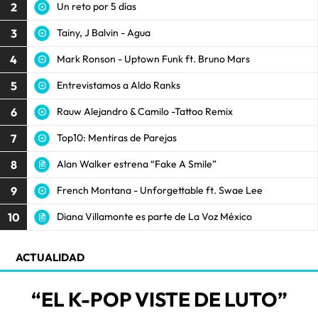
2
Un reto por 5 días
3
Tainy, J Balvin - Agua
4
Mark Ronson - Uptown Funk ft. Bruno Mars
5
Entrevistamos a Aldo Ranks
6
Rauw Alejandro & Camilo -Tattoo Remix
7
Top10: Mentiras de Parejas
8
Alan Walker estrena “Fake A Smile”
9
French Montana - Unforgettable ft. Swae Lee
10
Diana Villamonte es parte de La Voz México
ACTUALIDAD
“EL K-POP VISTE DE LUTO”