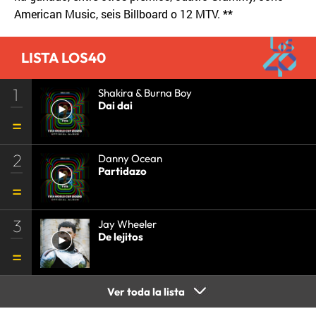
American Music, seis Billboard o 12 MTV. **
LISTA LOS40
1
Shakira & Burna Boy
Dai dai
2
Danny Ocean
Partidazo
3
Jay Wheeler
De lejitos
Ver toda la lista