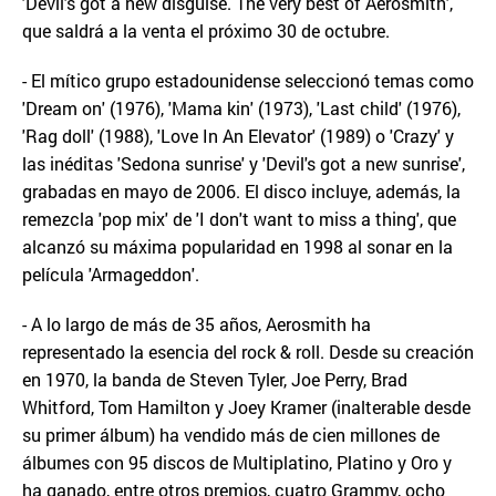
'Devil's got a new disguise. The very best of Aerosmith',
que saldrá a la venta el próximo 30 de octubre.
- El mítico grupo estadounidense seleccionó temas como
'Dream on' (1976), 'Mama kin' (1973), 'Last child' (1976),
'Rag doll' (1988), 'Love In An Elevator' (1989) o 'Crazy' y
las inéditas 'Sedona sunrise' y 'Devil's got a new sunrise',
grabadas en mayo de 2006. El disco incluye, además, la
remezcla 'pop mix' de 'I don't want to miss a thing', que
alcanzó su máxima popularidad en 1998 al sonar en la
película 'Armageddon'.
- A lo largo de más de 35 años, Aerosmith ha
representado la esencia del rock & roll. Desde su creación
en 1970, la banda de Steven Tyler, Joe Perry, Brad
Whitford, Tom Hamilton y Joey Kramer (inalterable desde
su primer álbum) ha vendido más de cien millones de
álbumes con 95 discos de Multiplatino, Platino y Oro y
ha ganado, entre otros premios, cuatro Grammy, ocho