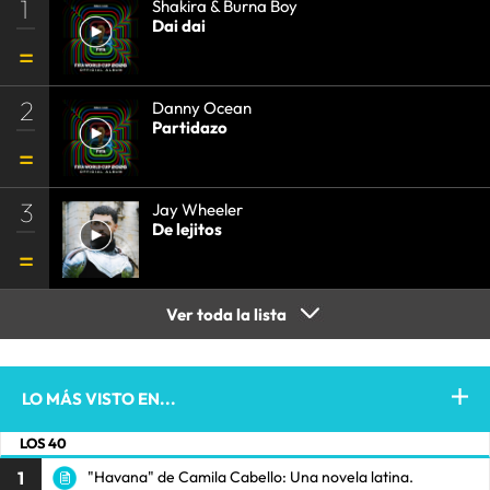
1
Shakira & Burna Boy
Dai dai
2
Danny Ocean
Partidazo
3
Jay Wheeler
De lejitos
Ver toda la lista
LO MÁS VISTO EN...
LOS 40
1
"Havana" de Camila Cabello: Una novela latina.