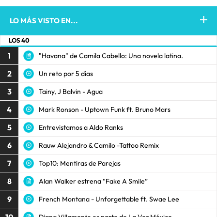
LO MÁS VISTO EN...
LOS 40
1
"Havana" de Camila Cabello: Una novela latina.
2
Un reto por 5 días
3
Tainy, J Balvin - Agua
4
Mark Ronson - Uptown Funk ft. Bruno Mars
5
Entrevistamos a Aldo Ranks
6
Rauw Alejandro & Camilo -Tattoo Remix
7
Top10: Mentiras de Parejas
8
Alan Walker estrena “Fake A Smile”
9
French Montana - Unforgettable ft. Swae Lee
Diana Villamonte es parte de La Voz México