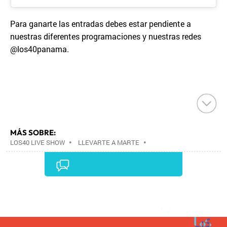
Para ganarte las entradas debes estar pendiente a
nuestras diferentes programaciones y nuestras redes
@los40panama.
MÁS SOBRE:
LOS40 LIVE SHOW
•
LLEVARTE A MARTE
•
CONCIERTOS
•
LOS40
•
GRUPOS MÚSICA
•
EVENTOS MUSICALES
•
PRISA RADIO
•
AGENDA
CULTURAL
•
RADIO
•
AGENDA
•
PRISA MEDIA
•
MÚSICA
•
GRUPO PRISA
•
EVENTOS
•
CULTURA
Comentarios
•
GRUPO COMUNICACIÓN
•
SOCIEDAD
•
MEDIOS
COMUNICACIÓN
•
COMUNICACIÓN
•