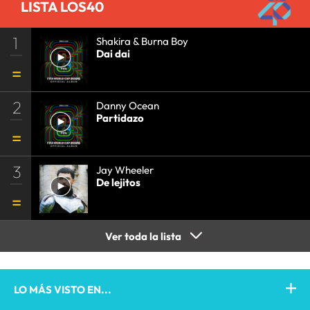
LISTA LOS40
1
Shakira & Burna Boy
Dai dai
2
Danny Ocean
Partidazo
3
Jay Wheeler
De lejitos
Ver toda la lista
LO MÁS VISTO EN...