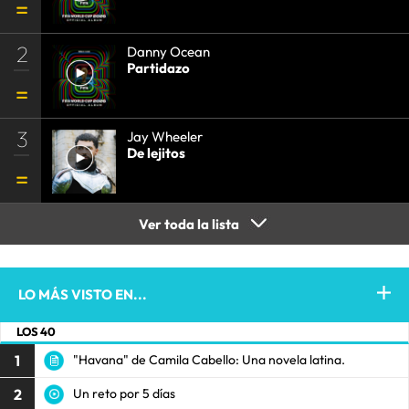
2
Danny Ocean
Partidazo
3
Jay Wheeler
De lejitos
Ver toda la lista
LO MÁS VISTO EN...
LOS 40
1
"Havana" de Camila Cabello: Una novela latina.
2
Un reto por 5 días