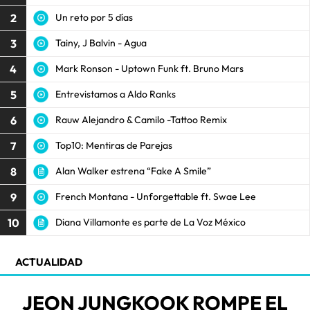
2
Un reto por 5 días
3
Tainy, J Balvin - Agua
4
Mark Ronson - Uptown Funk ft. Bruno Mars
5
Entrevistamos a Aldo Ranks
6
Rauw Alejandro & Camilo -Tattoo Remix
7
Top10: Mentiras de Parejas
8
Alan Walker estrena “Fake A Smile”
9
French Montana - Unforgettable ft. Swae Lee
10
Diana Villamonte es parte de La Voz México
ACTUALIDAD
JEON JUNGKOOK ROMPE EL