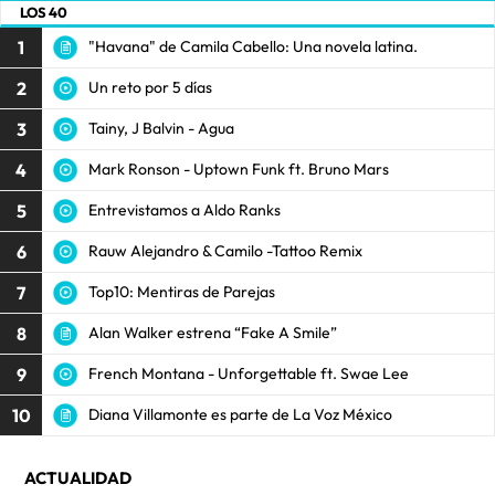
LOS 40
1
"Havana" de Camila Cabello: Una novela latina.
2
Un reto por 5 días
3
Tainy, J Balvin - Agua
4
Mark Ronson - Uptown Funk ft. Bruno Mars
5
Entrevistamos a Aldo Ranks
6
Rauw Alejandro & Camilo -Tattoo Remix
7
Top10: Mentiras de Parejas
8
Alan Walker estrena “Fake A Smile”
9
French Montana - Unforgettable ft. Swae Lee
10
Diana Villamonte es parte de La Voz México
ACTUALIDAD