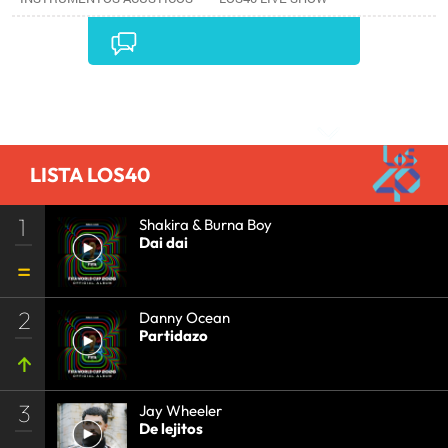
CONCIERTOS
•
LOS40
•
EVENTOS MUSICALES
•
PRISA RADIO
•
AGENDA CULTURAL
•
RADIO
•
AGENDA
•
PRISA MEDIA
•
MÚSICA
•
GRUPO
PRISA
•
EVENTOS
•
CULTURA
•
GRUPO
Comentarios
COMUNICACIÓN
•
SOCIEDAD
•
MEDIOS
COMUNICACIÓN
•
COMUNICACIÓN
•
LISTA LOS40
1
Shakira & Burna Boy
Dai dai
2
Danny Ocean
Partidazo
3
Jay Wheeler
De lejitos