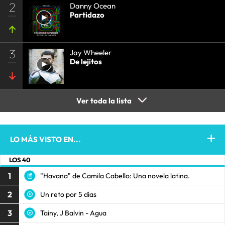
2
Danny Ocean
Partidazo
3
Jay Wheeler
De lejitos
Ver toda la lista
LO MÁS VISTO EN...
LOS 40
1
"Havana" de Camila Cabello: Una novela latina.
2
Un reto por 5 días
3
Tainy, J Balvin - Agua