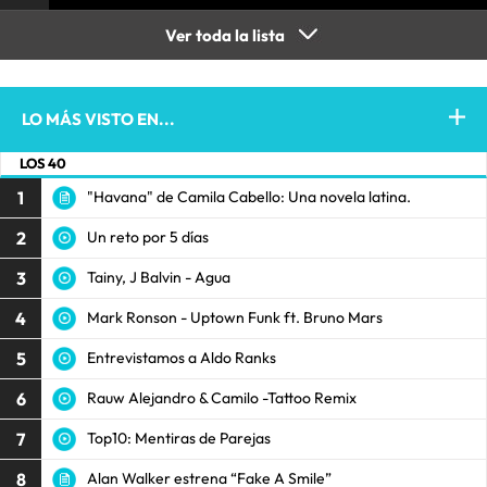
Ver toda la lista
LO MÁS VISTO EN...
LOS 40
1
"Havana" de Camila Cabello: Una novela latina.
2
Un reto por 5 días
3
Tainy, J Balvin - Agua
4
Mark Ronson - Uptown Funk ft. Bruno Mars
5
Entrevistamos a Aldo Ranks
6
Rauw Alejandro & Camilo -Tattoo Remix
7
Top10: Mentiras de Parejas
8
Alan Walker estrena “Fake A Smile”