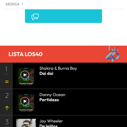
MÚSICA
•
Comentarios
LISTA LOS40
1
Shakira & Burna Boy
Dai dai
2
Danny Ocean
Partidazo
3
Jay Wheeler
De lejitos