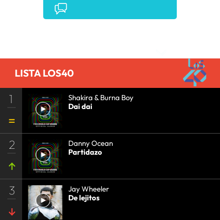
Comentarios
LISTA LOS40
1
Shakira & Burna Boy
Dai dai
2
Danny Ocean
Partidazo
3
Jay Wheeler
De lejitos