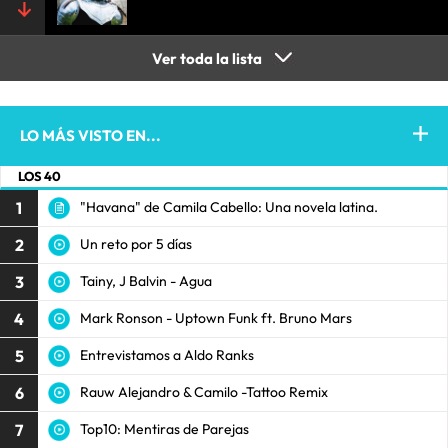
Ver toda la lista
LO MÁS VISTO EN...
LOS 40
1
"Havana" de Camila Cabello: Una novela latina.
2
Un reto por 5 días
3
Tainy, J Balvin - Agua
4
Mark Ronson - Uptown Funk ft. Bruno Mars
5
Entrevistamos a Aldo Ranks
6
Rauw Alejandro & Camilo -Tattoo Remix
7
Top10: Mentiras de Parejas