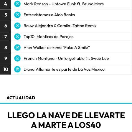
4
Mark Ronson - Uptown Funk ft. Bruno Mars
5
Entrevistamos a Aldo Ranks
6
Rauw Alejandro & Camilo -Tattoo Remix
7
Top10: Mentiras de Parejas
8
Alan Walker estrena “Fake A Smile”
9
French Montana - Unforgettable ft. Swae Lee
10
Diana Villamonte es parte de La Voz México
ACTUALIDAD
LLEGO LA NAVE DE LLEVARTE
A MARTE A LOS40