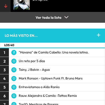
Ver toda la lista
LO MÁS VISTO EN...
LOS 40
1
"Havana" de Camila Cabello: Una novela latina.
2
Un reto por 5 días
3
Tainy, J Balvin - Agua
4
Mark Ronson - Uptown Funk ft. Bruno Mars
5
Entrevistamos a Aldo Ranks
6
Rauw Alejandro & Camilo -Tattoo Remix
7
Top10: Mentiras de Parejas