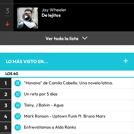
3
Jay Wheeler
De lejitos
Ver toda la lista
LO MÁS VISTO EN...
LOS 40
1
"Havana" de Camila Cabello: Una novela latina.
2
Un reto por 5 días
3
Tainy, J Balvin - Agua
4
Mark Ronson - Uptown Funk ft. Bruno Mars
5
Entrevistamos a Aldo Ranks