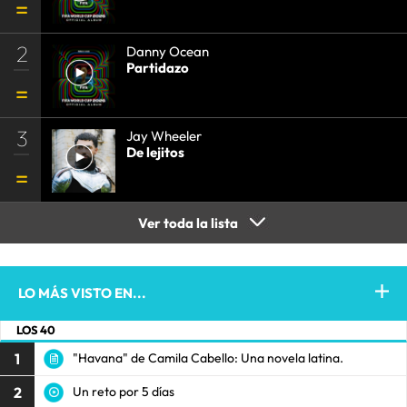
2
Danny Ocean
Partidazo
3
Jay Wheeler
De lejitos
Ver toda la lista
LO MÁS VISTO EN...
LOS 40
1
"Havana" de Camila Cabello: Una novela latina.
2
Un reto por 5 días