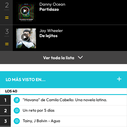
2
Danny Ocean
Partidazo
3
Jay Wheeler
De lejitos
Ver toda la lista
LO MÁS VISTO EN...
LOS 40
1
"Havana" de Camila Cabello: Una novela latina.
2
Un reto por 5 días
3
Tainy, J Balvin - Agua