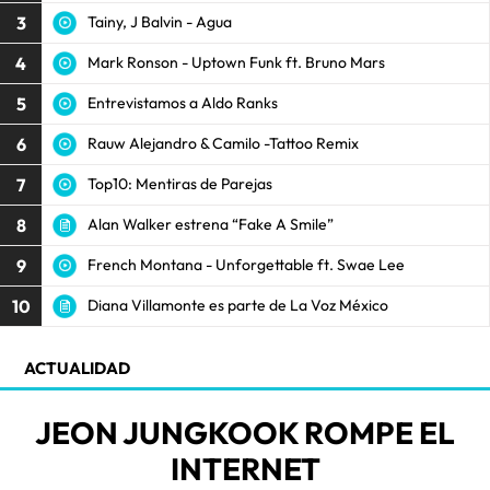
3
Tainy, J Balvin - Agua
4
Mark Ronson - Uptown Funk ft. Bruno Mars
5
Entrevistamos a Aldo Ranks
6
Rauw Alejandro & Camilo -Tattoo Remix
7
Top10: Mentiras de Parejas
8
Alan Walker estrena “Fake A Smile”
9
French Montana - Unforgettable ft. Swae Lee
10
Diana Villamonte es parte de La Voz México
ACTUALIDAD
JEON JUNGKOOK ROMPE EL
INTERNET