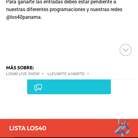
Para ganarte las entradas debes estar pendiente a
nuestras diferentes programaciones y nuestras redes
@los40panama.
MÁS SOBRE:
LOS40 LIVE SHOW
•
LLEVARTE A MARTE
•
CONCIERTOS
•
LOS40
•
GRUPOS MÚSICA
•
EVENTOS MUSICALES
•
PRISA RADIO
•
AGENDA
CULTURAL
•
RADIO
•
AGENDA
•
PRISA MEDIA
•
MÚSICA
•
GRUPO PRISA
•
EVENTOS
•
CULTURA
Comentarios
•
GRUPO COMUNICACIÓN
•
SOCIEDAD
•
MEDIOS
COMUNICACIÓN
•
COMUNICACIÓN
•
LISTA LOS40