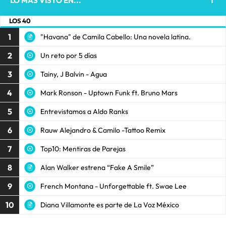
LO MÁS VISTO EN...
LOS 40
1
"Havana" de Camila Cabello: Una novela latina.
2
Un reto por 5 días
3
Tainy, J Balvin - Agua
4
Mark Ronson - Uptown Funk ft. Bruno Mars
5
Entrevistamos a Aldo Ranks
6
Rauw Alejandro & Camilo -Tattoo Remix
7
Top10: Mentiras de Parejas
8
Alan Walker estrena “Fake A Smile”
9
French Montana - Unforgettable ft. Swae Lee
10
Diana Villamonte es parte de La Voz México