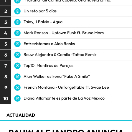
1
"Havana" de Camila Cabello: Una novela latina.
2
Un reto por 5 días
3
Tainy, J Balvin - Agua
4
Mark Ronson - Uptown Funk ft. Bruno Mars
5
Entrevistamos a Aldo Ranks
6
Rauw Alejandro & Camilo -Tattoo Remix
7
Top10: Mentiras de Parejas
8
Alan Walker estrena “Fake A Smile”
9
French Montana - Unforgettable ft. Swae Lee
10
Diana Villamonte es parte de La Voz México
ACTUALIDAD