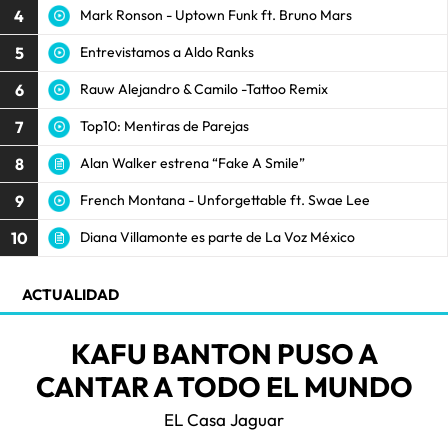
4
Mark Ronson - Uptown Funk ft. Bruno Mars
5
Entrevistamos a Aldo Ranks
6
Rauw Alejandro & Camilo -Tattoo Remix
7
Top10: Mentiras de Parejas
8
Alan Walker estrena “Fake A Smile”
9
French Montana - Unforgettable ft. Swae Lee
10
Diana Villamonte es parte de La Voz México
ACTUALIDAD
KAFU BANTON PUSO A
CANTAR A TODO EL MUNDO
EL Casa Jaguar