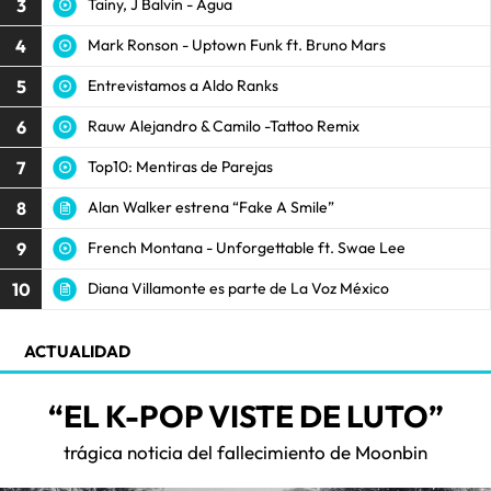
3
Tainy, J Balvin - Agua
4
Mark Ronson - Uptown Funk ft. Bruno Mars
5
Entrevistamos a Aldo Ranks
6
Rauw Alejandro & Camilo -Tattoo Remix
7
Top10: Mentiras de Parejas
8
Alan Walker estrena “Fake A Smile”
9
French Montana - Unforgettable ft. Swae Lee
10
Diana Villamonte es parte de La Voz México
ACTUALIDAD
“EL K-POP VISTE DE LUTO”
trágica noticia del fallecimiento de Moonbin