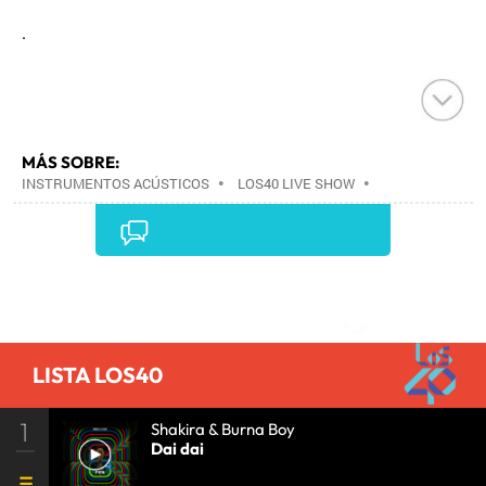
.
MÁS SOBRE:
INSTRUMENTOS ACÚSTICOS
•
LOS40 LIVE SHOW
•
CONCIERTOS
•
LOS40
•
EVENTOS MUSICALES
•
PRISA RADIO
•
AGENDA CULTURAL
•
RADIO
•
AGENDA
•
PRISA MEDIA
•
MÚSICA
•
GRUPO
PRISA
•
EVENTOS
•
CULTURA
•
GRUPO
Comentarios
COMUNICACIÓN
•
SOCIEDAD
•
MEDIOS
COMUNICACIÓN
•
COMUNICACIÓN
•
LISTA LOS40
1
Shakira & Burna Boy
Dai dai