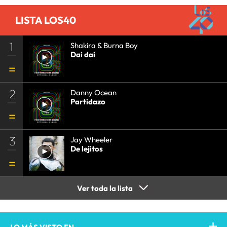
LISTA LOS40
1
Shakira & Burna Boy
Dai dai
2
Danny Ocean
Partidazo
3
Jay Wheeler
De lejitos
Ver toda la lista