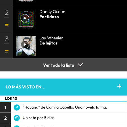
2
Danny Ocean
Partidazo
3
Jay Wheeler
De lejitos
Ver toda la lista
LO MÁS VISTO EN...
LOS 40
1
"Havana" de Camila Cabello: Una novela latina.
2
Un reto por 5 días