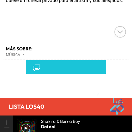
quiere un funeral privado para el artista y sus allegados.
MÁS SOBRE:
MÚSICA
•
Comentarios
LISTA LOS40
1
Shakira & Burna Boy
Dai dai