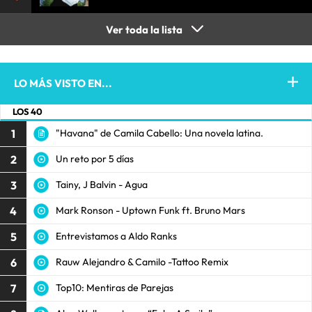
Ver toda la lista
LO MÁS VISTO EN...
LOS 40
1
"Havana" de Camila Cabello: Una novela latina.
2
Un reto por 5 días
3
Tainy, J Balvin - Agua
4
Mark Ronson - Uptown Funk ft. Bruno Mars
5
Entrevistamos a Aldo Ranks
6
Rauw Alejandro & Camilo -Tattoo Remix
7
Top10: Mentiras de Parejas