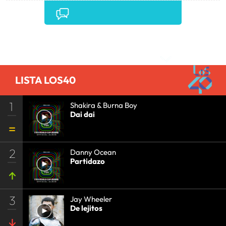
CONCIERTOS
•
LOS40
•
GRUPOS MÚSICA
•
EVENTOS MUSICALES
•
PRISA RADIO
•
AGENDA
CULTURAL
•
RADIO
•
AGENDA
•
PRISA MEDIA
•
MÚSICA
•
GRUPO PRISA
•
EVENTOS
•
CULTURA
Comentarios
•
GRUPO COMUNICACIÓN
•
SOCIEDAD
•
MEDIOS
COMUNICACIÓN
•
COMUNICACIÓN
•
LISTA LOS40
1
Shakira & Burna Boy
Dai dai
2
Danny Ocean
Partidazo
3
Jay Wheeler
De lejitos