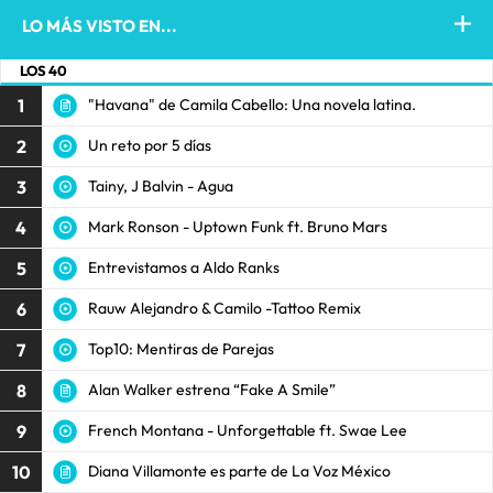
LO MÁS VISTO EN...
LOS 40
1
"Havana" de Camila Cabello: Una novela latina.
2
Un reto por 5 días
3
Tainy, J Balvin - Agua
4
Mark Ronson - Uptown Funk ft. Bruno Mars
5
Entrevistamos a Aldo Ranks
6
Rauw Alejandro & Camilo -Tattoo Remix
7
Top10: Mentiras de Parejas
8
Alan Walker estrena “Fake A Smile”
9
French Montana - Unforgettable ft. Swae Lee
10
Diana Villamonte es parte de La Voz México