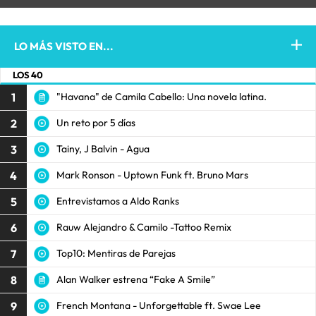
LO MÁS VISTO EN...
LOS 40
1
"Havana" de Camila Cabello: Una novela latina.
2
Un reto por 5 días
3
Tainy, J Balvin - Agua
4
Mark Ronson - Uptown Funk ft. Bruno Mars
5
Entrevistamos a Aldo Ranks
6
Rauw Alejandro & Camilo -Tattoo Remix
7
Top10: Mentiras de Parejas
8
Alan Walker estrena “Fake A Smile”
9
French Montana - Unforgettable ft. Swae Lee