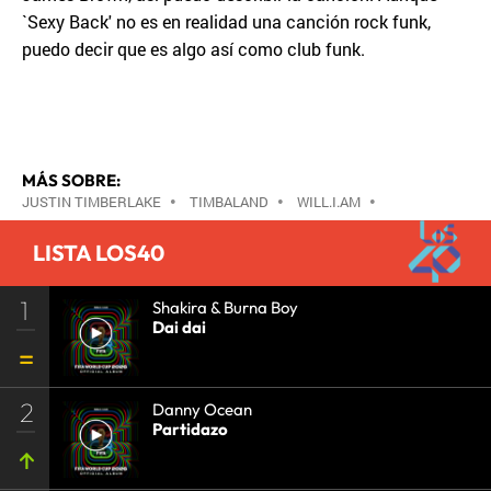
`Sexy Back' no es en realidad una canción rock funk,
puedo decir que es algo así como club funk.
MÁS SOBRE:
JUSTIN TIMBERLAKE
•
TIMBALAND
•
WILL.I.AM
•
LISTA LOS40
1
Shakira & Burna Boy
Dai dai
2
Danny Ocean
Partidazo