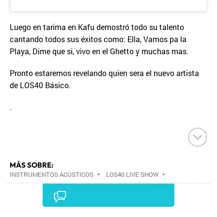
Luego en tarima en Kafu demostró todo su talento
cantando todos sus éxitos como: Ella, Vamos pa la
Playa, Dime que si, vivo en el Ghetto y muchas mas.
Pronto estaremos revelando quien sera el nuevo artista
de LOS40 Básico.
.
MÁS SOBRE:
INSTRUMENTOS ACÚSTICOS
•
LOS40 LIVE SHOW
•
CONCIERTOS
•
LOS40
•
EVENTOS MUSICALES
•
PRISA RADIO
•
AGENDA CULTURAL
•
RADIO
•
AGENDA
•
PRISA MEDIA
•
MÚSICA
•
GRUPO