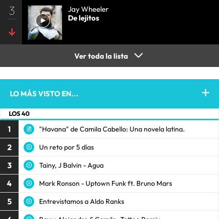
3
Jay Wheeler
De lejitos
Ver toda la lista
LO MÁS VISTO EN...
LOS 40
1
"Havana" de Camila Cabello: Una novela latina.
2
Un reto por 5 días
3
Tainy, J Balvin - Agua
4
Mark Ronson - Uptown Funk ft. Bruno Mars
5
Entrevistamos a Aldo Ranks