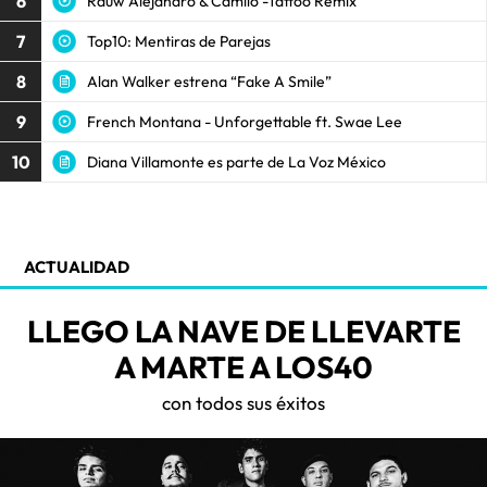
6
Rauw Alejandro & Camilo -Tattoo Remix
7
Top10: Mentiras de Parejas
8
Alan Walker estrena “Fake A Smile”
9
French Montana - Unforgettable ft. Swae Lee
10
Diana Villamonte es parte de La Voz México
ACTUALIDAD
LLEGO LA NAVE DE LLEVARTE
A MARTE A LOS40
con todos sus éxitos