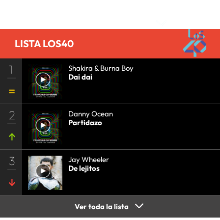
PRISA
•
EVENTOS
•
CULTURA
•
GRUPO
Comentarios
COMUNICACIÓN
•
SOCIEDAD
•
MEDIOS
COMUNICACIÓN
•
COMUNICACIÓN
•
LISTA LOS40
1
Shakira & Burna Boy
Dai dai
2
Danny Ocean
Partidazo
3
Jay Wheeler
De lejitos
Ver toda la lista