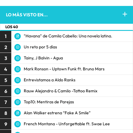
LO MÁS VISTO EN...
LOS 40
1
"Havana" de Camila Cabello: Una novela latina.
2
Un reto por 5 días
3
Tainy, J Balvin - Agua
4
Mark Ronson - Uptown Funk ft. Bruno Mars
5
Entrevistamos a Aldo Ranks
6
Rauw Alejandro & Camilo -Tattoo Remix
7
Top10: Mentiras de Parejas
8
Alan Walker estrena “Fake A Smile”
9
French Montana - Unforgettable ft. Swae Lee