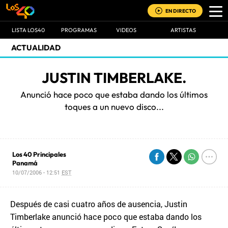
EN DIRECTO
LISTA LOS40
PROGRAMAS
VIDEOS
ARTISTAS
ACTUALIDAD
JUSTIN TIMBERLAKE.
Anunció hace poco que estaba dando los últimos
toques a un nuevo disco...
Los 40 Principales
Panamá
10/07/2006 - 12:51
EST
Después de casi cuatro años de ausencia, Justin
Timberlake anunció hace poco que estaba dando los