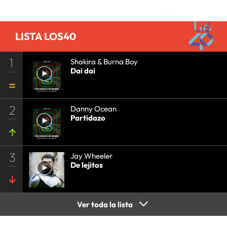
•
GRUPO COMUNICACIÓN
•
SOCIEDAD
•
MEDIOS
COMUNICACIÓN
•
COMUNICACIÓN
•
LISTA LOS40
1
Shakira & Burna Boy
Dai dai
2
Danny Ocean
Partidazo
3
Jay Wheeler
De lejitos
Ver toda la lista