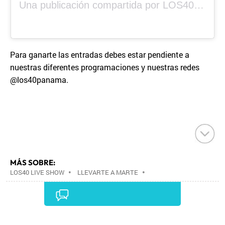
Una publicación compartida por LOS40 Panamá (@los40panama)
Para ganarte las entradas debes estar pendiente a
nuestras diferentes programaciones y nuestras redes
@los40panama.
MÁS SOBRE:
LOS40 LIVE SHOW
•
LLEVARTE A MARTE
•
CONCIERTOS
•
LOS40
•
GRUPOS MÚSICA
•
EVENTOS MUSICALES
•
PRISA RADIO
•
AGENDA
CULTURAL
•
RADIO
•
AGENDA
•
PRISA MEDIA
•
MÚSICA
•
GRUPO PRISA
•
EVENTOS
•
CULTURA
Comentarios