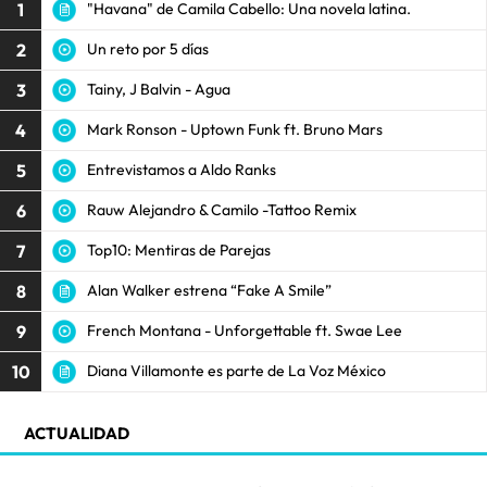
1
"Havana" de Camila Cabello: Una novela latina.
2
Un reto por 5 días
3
Tainy, J Balvin - Agua
4
Mark Ronson - Uptown Funk ft. Bruno Mars
5
Entrevistamos a Aldo Ranks
6
Rauw Alejandro & Camilo -Tattoo Remix
7
Top10: Mentiras de Parejas
8
Alan Walker estrena “Fake A Smile”
9
French Montana - Unforgettable ft. Swae Lee
10
Diana Villamonte es parte de La Voz México
ACTUALIDAD