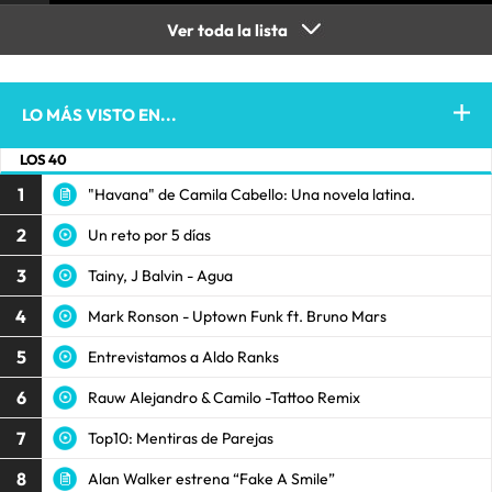
Ver toda la lista
LO MÁS VISTO EN...
LOS 40
1
"Havana" de Camila Cabello: Una novela latina.
2
Un reto por 5 días
3
Tainy, J Balvin - Agua
4
Mark Ronson - Uptown Funk ft. Bruno Mars
5
Entrevistamos a Aldo Ranks
6
Rauw Alejandro & Camilo -Tattoo Remix
7
Top10: Mentiras de Parejas
8
Alan Walker estrena “Fake A Smile”