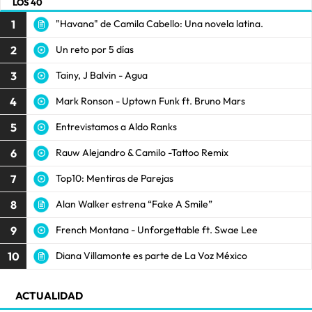
LOS 40
1
"Havana" de Camila Cabello: Una novela latina.
2
Un reto por 5 días
3
Tainy, J Balvin - Agua
4
Mark Ronson - Uptown Funk ft. Bruno Mars
5
Entrevistamos a Aldo Ranks
6
Rauw Alejandro & Camilo -Tattoo Remix
7
Top10: Mentiras de Parejas
8
Alan Walker estrena “Fake A Smile”
9
French Montana - Unforgettable ft. Swae Lee
10
Diana Villamonte es parte de La Voz México
ACTUALIDAD