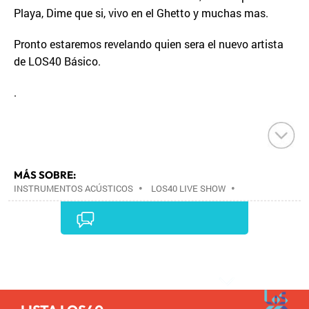
Playa, Dime que si, vivo en el Ghetto y muchas mas.
Pronto estaremos revelando quien sera el nuevo artista
de LOS40 Básico.
.
MÁS SOBRE:
INSTRUMENTOS ACÚSTICOS
•
LOS40 LIVE SHOW
•
CONCIERTOS
•
LOS40
•
EVENTOS MUSICALES
•
PRISA RADIO
•
AGENDA CULTURAL
•
RADIO
•
AGENDA
•
PRISA MEDIA
•
MÚSICA
•
GRUPO
PRISA
•
EVENTOS
•
CULTURA
•
GRUPO
Comentarios
COMUNICACIÓN
•
SOCIEDAD
•
MEDIOS
COMUNICACIÓN
•
COMUNICACIÓN
•