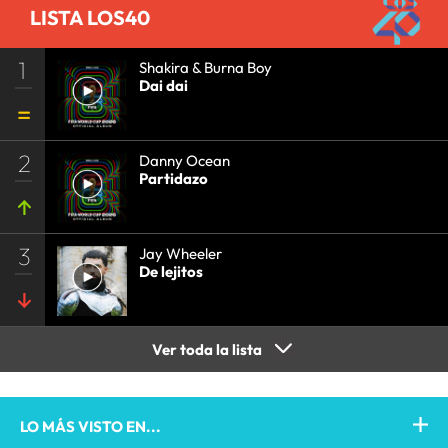
LISTA LOS40
1
Shakira & Burna Boy
Dai dai
2
Danny Ocean
Partidazo
3
Jay Wheeler
De lejitos
Ver toda la lista
LO MÁS VISTO EN...