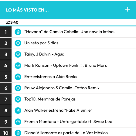
LO MÁS VISTO EN...
LOS 40
1
"Havana" de Camila Cabello: Una novela latina.
2
Un reto por 5 días
3
Tainy, J Balvin - Agua
4
Mark Ronson - Uptown Funk ft. Bruno Mars
5
Entrevistamos a Aldo Ranks
6
Rauw Alejandro & Camilo -Tattoo Remix
7
Top10: Mentiras de Parejas
8
Alan Walker estrena “Fake A Smile”
9
French Montana - Unforgettable ft. Swae Lee
10
Diana Villamonte es parte de La Voz México