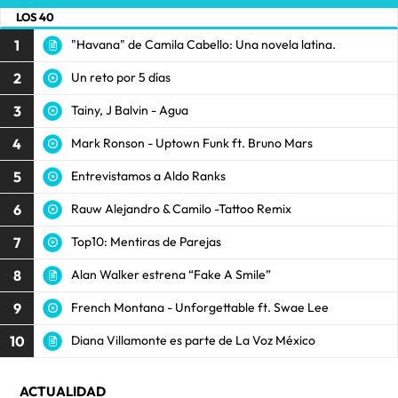
LOS 40
1
"Havana" de Camila Cabello: Una novela latina.
2
Un reto por 5 días
3
Tainy, J Balvin - Agua
4
Mark Ronson - Uptown Funk ft. Bruno Mars
5
Entrevistamos a Aldo Ranks
6
Rauw Alejandro & Camilo -Tattoo Remix
7
Top10: Mentiras de Parejas
8
Alan Walker estrena “Fake A Smile”
9
French Montana - Unforgettable ft. Swae Lee
10
Diana Villamonte es parte de La Voz México
ACTUALIDAD