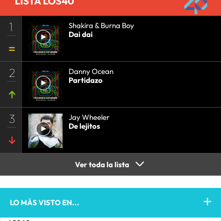
LISTA LOS40
1
Shakira & Burna Boy
Dai dai
2
Danny Ocean
Partidazo
3
Jay Wheeler
De lejitos
Ver toda la lista
LO MÁS VISTO EN...