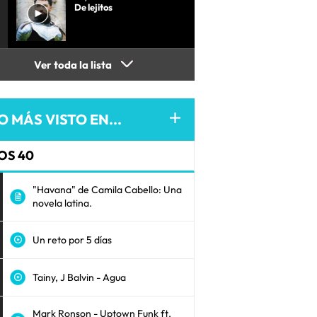
De lejitos
Ver toda la lista
O MÁS VISTO EN...
OS 40
"Havana" de Camila Cabello: Una
novela latina.
Un reto por 5 días
Tainy, J Balvin - Agua
Mark Ronson - Uptown Funk ft.