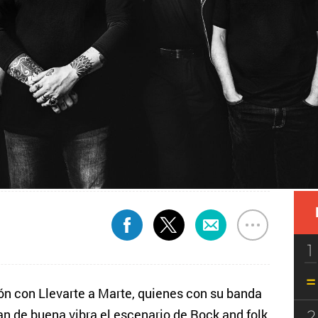
1
ón con Llevarte a Marte, quienes con su banda
2
an de buena vibra el escenario de Rock and folk