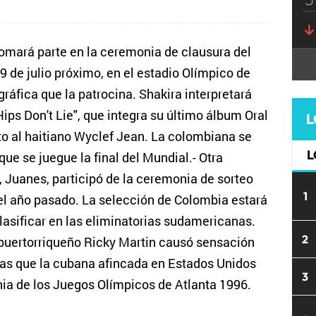
omará parte en la ceremonia de clausura del
9 de julio próximo, en el estadio Olímpico de
ráfica que la patrocina. Shakira interpretará
Hips Don't Lie", que integra su último álbum Oral
L
nto al haitiano Wyclef Jean. La colombiana se
L
ue se juegue la final del Mundial.- Otra
, Juanes, participó de la ceremonia de sorteo
1
 el año pasado. La selección de Colombia estará
clasificar en las eliminatorias sudamericanas.
2
 puertorriqueño Ricky Martin causó sensación
ras que la cubana afincada en Estados Unidos
3
onia de los Juegos Olímpicos de Atlanta 1996.