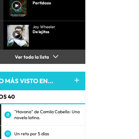
Partidazo
Jay Wheeler
De lejitos
Ver toda la lista
O MÁS VISTO EN...
OS 40
"Havana" de Camila Cabello: Una
novela latina.
Un reto por 5 días