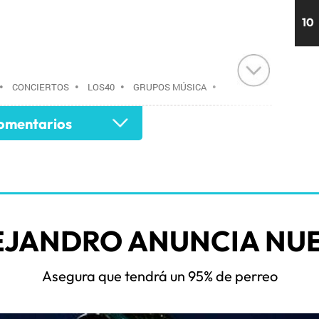
10
•
CONCIERTOS
•
LOS40
•
GRUPOS MÚSICA
•
AGENDA CULTURAL
•
RADIO
•
AGENDA
•
mentarios
•
EVENTOS
•
CULTURA
•
GRUPO
 COMUNICACIÓN
•
COMUNICACIÓN
•
EJANDRO ANUNCIA NUE
Asegura que tendrá un 95% de perreo