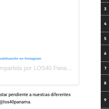
3
4
5
6
publicación en Instagram
Una publicación compartida por LOS40 Panamá (@los40panama)
7
8
star pendiente a nuestras diferentes
9
s @los40panama.