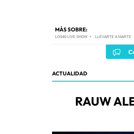
MÁS SOBRE:
LOS40 LIVE SHOW
•
LLEVARTE A MARTE
EVENTOS MUSICALES
•
PRISA RADIO
•
Co
PRISA MEDIA
•
MÚSICA
•
GRUPO PRISA
COMUNICACIÓN
•
SOCIEDAD
•
MEDIOS
ACTUALIDAD
RAUW AL