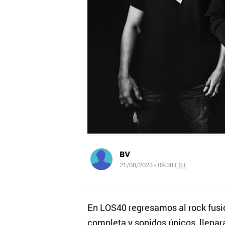
BV
21/08/2023 - 09:38
EST
En LOS40 regresamos al rock fusi
completa y sonidos únicos, llenar