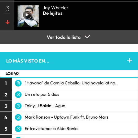
3
Jay Wheeler
De lejitos
Ver toda la lista
LO MÁS VISTO EN...
LOS 40
1
"Havana" de Camila Cabello: Una novela latina.
2
Un reto por 5 días
3
Tainy, J Balvin - Agua
4
Mark Ronson - Uptown Funk ft. Bruno Mars
5
Entrevistamos a Aldo Ranks