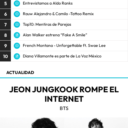
5
Entrevistamos a Aldo Ranks
6
Rauw Alejandro & Camilo -Tattoo Remix
7
Top10: Mentiras de Parejas
8
Alan Walker estrena “Fake A Smile”
9
French Montana - Unforgettable ft. Swae Lee
10
Diana Villamonte es parte de La Voz México
ACTUALIDAD
JEON JUNGKOOK ROMPE EL
INTERNET
BTS