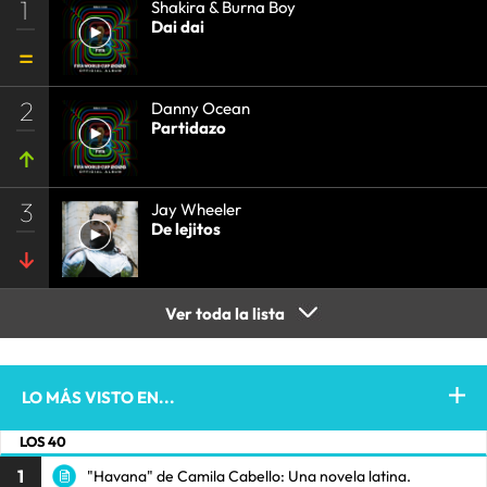
1
Shakira & Burna Boy
Dai dai
2
Danny Ocean
Partidazo
3
Jay Wheeler
De lejitos
Ver toda la lista
LO MÁS VISTO EN...
LOS 40
1
"Havana" de Camila Cabello: Una novela latina.