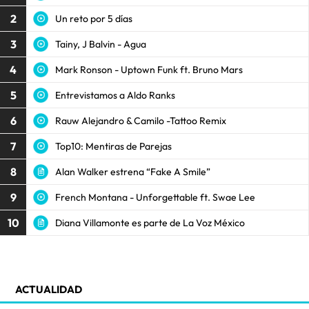
2
Un reto por 5 días
3
Tainy, J Balvin - Agua
4
Mark Ronson - Uptown Funk ft. Bruno Mars
5
Entrevistamos a Aldo Ranks
6
Rauw Alejandro & Camilo -Tattoo Remix
7
Top10: Mentiras de Parejas
8
Alan Walker estrena “Fake A Smile”
9
French Montana - Unforgettable ft. Swae Lee
10
Diana Villamonte es parte de La Voz México
ACTUALIDAD