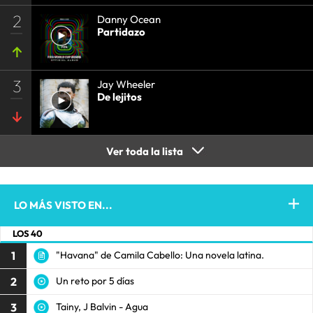
2
Danny Ocean
Partidazo
3
Jay Wheeler
De lejitos
Ver toda la lista
LO MÁS VISTO EN...
LOS 40
1
"Havana" de Camila Cabello: Una novela latina.
2
Un reto por 5 días
3
Tainy, J Balvin - Agua