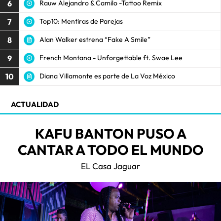
6
Rauw Alejandro & Camilo -Tattoo Remix
7
Top10: Mentiras de Parejas
8
Alan Walker estrena “Fake A Smile”
9
French Montana - Unforgettable ft. Swae Lee
10
Diana Villamonte es parte de La Voz México
ACTUALIDAD
KAFU BANTON PUSO A
CANTAR A TODO EL MUNDO
EL Casa Jaguar