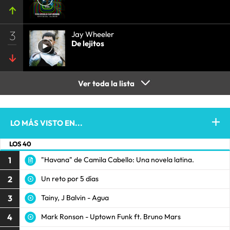
3
Jay Wheeler
De lejitos
Ver toda la lista
LO MÁS VISTO EN...
LOS 40
1
"Havana" de Camila Cabello: Una novela latina.
2
Un reto por 5 días
3
Tainy, J Balvin - Agua
4
Mark Ronson - Uptown Funk ft. Bruno Mars