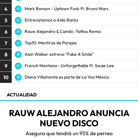
4
Mark Ronson - Uptown Funk ft. Bruno Mars
5
Entrevistamos a Aldo Ranks
6
Rauw Alejandro & Camilo -Tattoo Remix
7
Top10: Mentiras de Parejas
8
Alan Walker estrena “Fake A Smile”
9
French Montana - Unforgettable ft. Swae Lee
10
Diana Villamonte es parte de La Voz México
ACTUALIDAD
RAUW ALEJANDRO ANUNCIA
NUEVO DISCO
Asegura que tendrá un 95% de perreo