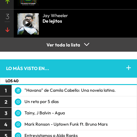
3
Jay Wheeler
De lejitos
Ver toda la lista
LO MÁS VISTO EN...
LOS 40
1
"Havana" de Camila Cabello: Una novela latina.
2
Un reto por 5 días
3
Tainy, J Balvin - Agua
4
Mark Ronson - Uptown Funk ft. Bruno Mars
5
Entrevistamos a Aldo Ranks