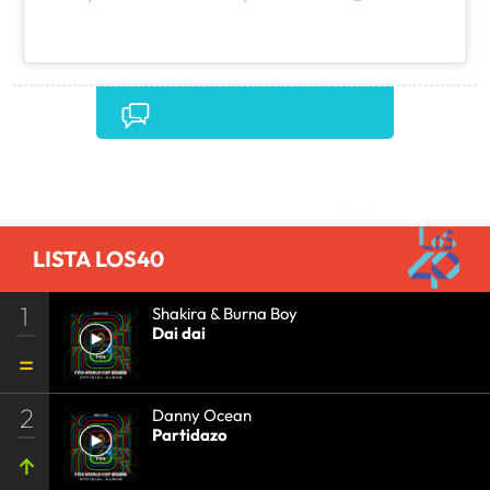
Comentarios
LISTA LOS40
1
Shakira & Burna Boy
Dai dai
2
Danny Ocean
Partidazo