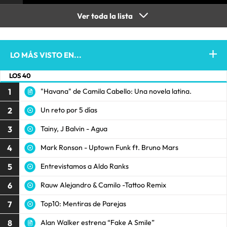
Ver toda la lista
LO MÁS VISTO EN...
LOS 40
1
"Havana" de Camila Cabello: Una novela latina.
2
Un reto por 5 días
3
Tainy, J Balvin - Agua
4
Mark Ronson - Uptown Funk ft. Bruno Mars
5
Entrevistamos a Aldo Ranks
6
Rauw Alejandro & Camilo -Tattoo Remix
7
Top10: Mentiras de Parejas
8
Alan Walker estrena “Fake A Smile”