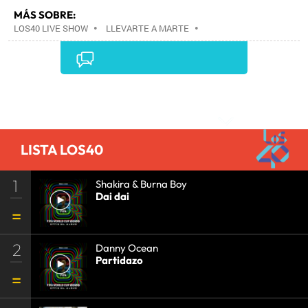
MÁS SOBRE:
LOS40 LIVE SHOW
•
LLEVARTE A MARTE
•
CONCIERTOS
•
LOS40
•
GRUPOS MÚSICA
•
EVENTOS MUSICALES
•
PRISA RADIO
•
AGENDA
CULTURAL
•
RADIO
•
AGENDA
•
PRISA MEDIA
•
MÚSICA
•
GRUPO PRISA
•
EVENTOS
•
CULTURA
Comentarios
•
GRUPO COMUNICACIÓN
•
SOCIEDAD
•
MEDIOS
COMUNICACIÓN
•
COMUNICACIÓN
•
LISTA LOS40
1
Shakira & Burna Boy
Dai dai
2
Danny Ocean
Partidazo