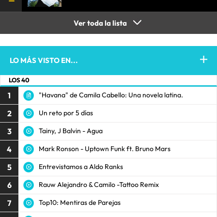
Ver toda la lista
LO MÁS VISTO EN...
LOS 40
1
"Havana" de Camila Cabello: Una novela latina.
2
Un reto por 5 días
3
Tainy, J Balvin - Agua
4
Mark Ronson - Uptown Funk ft. Bruno Mars
5
Entrevistamos a Aldo Ranks
6
Rauw Alejandro & Camilo -Tattoo Remix
7
Top10: Mentiras de Parejas