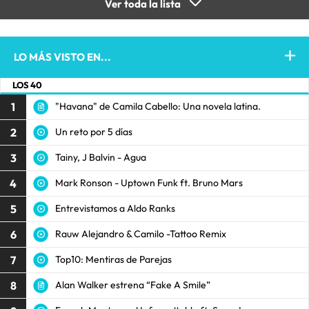
Ver toda la lista
LO MÁS VISTO EN...
LOS 40
1
"Havana" de Camila Cabello: Una novela latina.
2
Un reto por 5 días
3
Tainy, J Balvin - Agua
4
Mark Ronson - Uptown Funk ft. Bruno Mars
5
Entrevistamos a Aldo Ranks
6
Rauw Alejandro & Camilo -Tattoo Remix
7
Top10: Mentiras de Parejas
8
Alan Walker estrena “Fake A Smile”