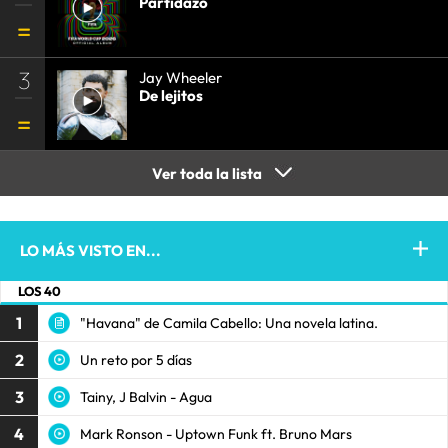
Partidazo
3
Jay Wheeler
De lejitos
Ver toda la lista
LO MÁS VISTO EN...
LOS 40
1
"Havana" de Camila Cabello: Una novela latina.
2
Un reto por 5 días
3
Tainy, J Balvin - Agua
4
Mark Ronson - Uptown Funk ft. Bruno Mars