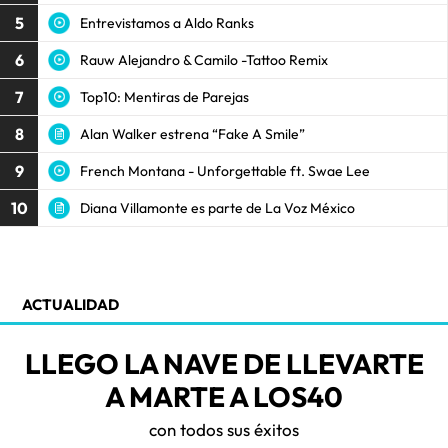
5
Entrevistamos a Aldo Ranks
6
Rauw Alejandro & Camilo -Tattoo Remix
7
Top10: Mentiras de Parejas
8
Alan Walker estrena “Fake A Smile”
9
French Montana - Unforgettable ft. Swae Lee
10
Diana Villamonte es parte de La Voz México
ACTUALIDAD
LLEGO LA NAVE DE LLEVARTE
A MARTE A LOS40
con todos sus éxitos