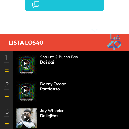
PRISA RADIO
•
AGENDA CULTURAL
•
RADIO
•
AGENDA
•
PRISA MEDIA
•
MÚSICA
•
GRUPO
PRISA
•
EVENTOS
•
CULTURA
•
GRUPO
Comentarios
COMUNICACIÓN
•
SOCIEDAD
•
MEDIOS
COMUNICACIÓN
•
COMUNICACIÓN
•
LISTA LOS40
1
Shakira & Burna Boy
Dai dai
2
Danny Ocean
Partidazo
3
Jay Wheeler
De lejitos