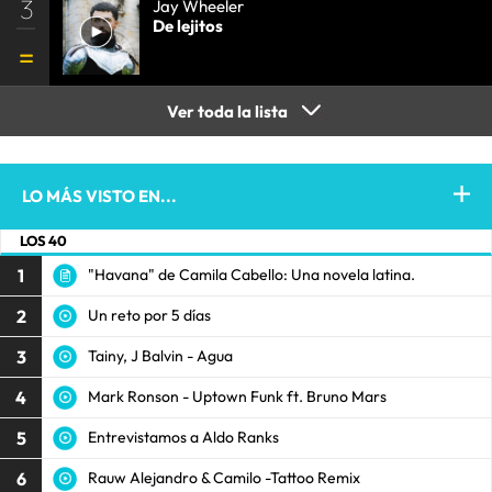
3
Jay Wheeler
De lejitos
Ver toda la lista
LO MÁS VISTO EN...
LOS 40
1
"Havana" de Camila Cabello: Una novela latina.
2
Un reto por 5 días
3
Tainy, J Balvin - Agua
4
Mark Ronson - Uptown Funk ft. Bruno Mars
5
Entrevistamos a Aldo Ranks
6
Rauw Alejandro & Camilo -Tattoo Remix